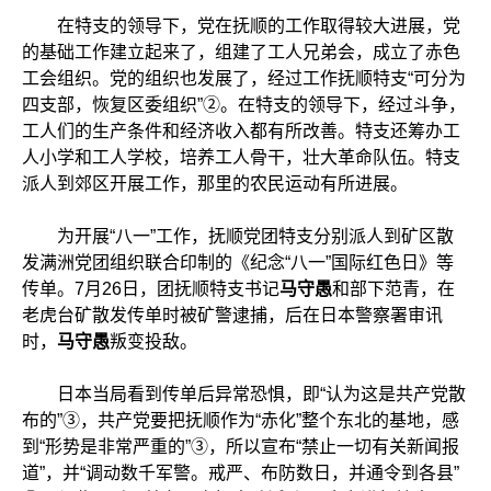
在特支的领导下，党在抚顺的工作取得较大进展，党
的基础工作建立起来了，组建了工人兄弟会，成立了赤色
工会组织。党的组织也发展了，经过工作抚顺特支“可分为
四支部，恢复区委组织”②。在特支的领导下，经过斗争，
工人们的生产条件和经济收入都有所改善。特支还筹办工
人小学和工人学校，培养工人骨干，壮大革命队伍。特支
派人到郊区开展工作，那里的农民运动有所进展。
为开展“八一”工作，抚顺党团特支分别派人到矿区散
发满洲党团组织联合印制的《纪念“八一”国际红色日》等
传单。7月26日，团抚顺特支书记
马守愚
和部下范青，在
老虎台矿散发传单时被矿警逮捕，后在日本警察署审讯
时，
马守愚
叛变投敌。
日本当局看到传单后异常恐惧，即“认为这是共产党散
布的”③，共产党要把抚顺作为“赤化”整个东北的基地，感
到“形势是非常严重的”③，所以宣布“禁止一切有关新闻报
道”，并“调动数千军警。戒严、布防数日，并通令到各县”