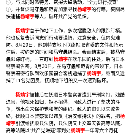
⑤。与此同时派特务、密探大肆活动，“全力进行搜查”
③。并督促
马守愚
和范青加紧寻找
杨靖宇
的行踪，妄图尽
快逮捕
杨靖宇
等人，破坏共产党的组织。
杨靖宇
善于作地下工作，多次摆脱敌人的跟踪盯梢。
他也反复告诉同志们行动要谨慎，注意安全，但内鬼难
防。8月29日，他到特支地下联络站取省委的文件和指示
信后，按约定的时间和
马守愚
结头。会面结束后，被
马守
愚
跟踪盯梢，一直盯到
杨靖宇
在欢乐园的住处，后向日本
警察署告密。8月30日，在
马守愚
和范青的带领下，日本
警察署密行队到欢乐园福合客栈逮捕了
杨靖宇
，继而又逮
捕了11名党团员，抚顺地下组织又一次遭到破坏。
杨靖宇
被捕后在抚顺日本警察署遭到严刑拷打，残酷
迫害，他视死如归，拒不招供，同敌人进行了坚决的斗
争，豁出命来保护党和党的组织。敌人的审讯以失败告
终，抚顺日本警察署以违反《治安维持法》的罪名，把
杨
靖宇
引渡给抚顺县法院，县法院又上交奉天省高等法院，
高等法院以“共产党嫌疑”罪判处
杨靖宇
一年零六个月徒