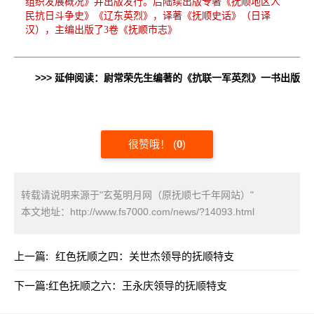
组织发展概况》并出版发行。后陆续出版专著《抚顺地区人
民抗日斗争史》《辽东英烈》，译著《抚顺史话》（日译
汉），主编出版了3卷《抚顺市志》
>>> 延伸阅读：尉常荣先生编著的《抗联一军英烈》一书出版
很赞哦！
(
0
)
转载请说明来源于"玄菟明月网（原抚顺七千年网站）"
本文地址：
http://www.fs7000.com/news/?14093.html
上一篇:
红色抚顺之四：关世杰领导的抚顺特支
下一篇:
红色抚顺之六：王永庆领导的抚顺特支