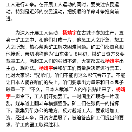
工人进行斗争。在开展工人运动的同时，要关注农民运
动，特别是近郊的农民运动，把抚顺的革命斗争推向前
进。
为深入开展工人运动，
杨靖宇
在古城子参加生产，置
身于矿工之中，和他们打成一片，他急工人之所急，想工
人之所想，热心帮助矿工解决困难问题。矿工们都愿意和
他接近，亲切地称他为“山东张”。8月初，煤矿日资方又要
裁减工人，激起工人们的强烈不满，大家都去找
杨靖宇
出
主意，想办法。
杨靖宇
经和矿工们商量后决定进行罢工，
他对大家说：“兄弟们，咱们不能再这么忍气吞声了。不能
让日本人骑在咱们的头上，咱们要拿出力量来和日本鬼子
较量一下！”不久，日本人裁减工人的布告贴出来了，
杨靖
宇
一声令下，工人们开始罢工。一时间生产现场一片混
乱，煤车道上翻斗车横躺竖卧。矿工们在张贯一的指挥
下，聚集到矿办公的地方，反对裁减工人，要求增加工
资。经过斗争，日资方屈服了，被迫答应矿工们提出的要
求，矿工的罢工取得胜利。