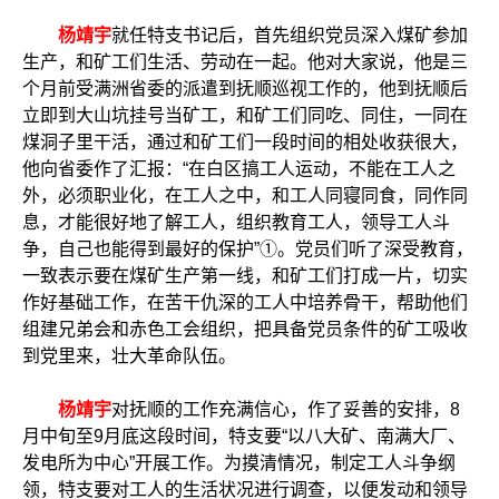
杨靖宇
就任特支书记后，首先组织党员深入煤矿参加
生产，和矿工们生活、劳动在一起。他对大家说，他是三
个月前受满洲省委的派遣到抚顺巡视工作的，他到抚顺后
立即到大山坑挂号当矿工，和矿工们同吃、同住，一同在
煤洞子里干活，通过和矿工们一段时间的相处收获很大，
他向省委作了汇报：“在白区搞工人运动，不能在工人之
外，必须职业化，在工人之中，和工人同寝同食，同作同
息，才能很好地了解工人，组织教育工人，领导工人斗
争，自己也能得到最好的保护”①。党员们听了深受教育，
一致表示要在煤矿生产第一线，和矿工们打成一片，切实
作好基础工作，在苦干仇深的工人中培养骨干，帮助他们
组建兄弟会和赤色工会组织，把具备党员条件的矿工吸收
到党里来，壮大革命队伍。
杨靖宇
对抚顺的工作充满信心，作了妥善的安排，8
月中旬至9月底这段时间，特支要“以八大矿、南满大厂、
发电所为中心”开展工作。为摸清情况，制定工人斗争纲
领，特支要对工人的生活状况进行调查，以便发动和领导