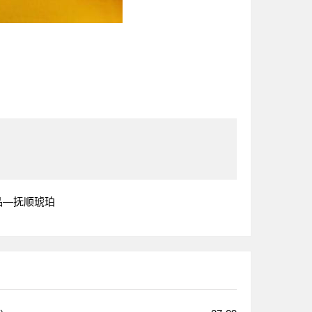
品—抚顺琥珀