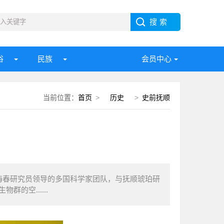
俗
民族
会员中心
当前位置：
首页
>
历史
>
史前抚顺
海春研究员领导的多国科学家团队，与抚顺琥珀研
空......