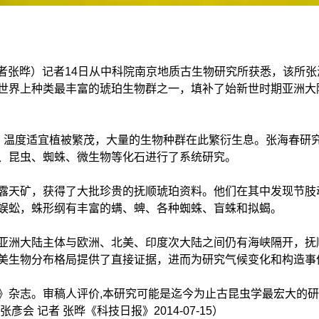
记者张晔）记者14日从中科院南京地质古生物研究所获悉，该所
世界上种类最丰富的琥珀生物群之一，填补了始新世时期亚洲大
温度适宜植被繁茂，大量的生物种群在此繁衍生息。张海春研究
、昆虫、蜘蛛、微生物等化石进行了系统研究。
矿，获得了大批珍贵的抚顺琥珀资料。他们在其中发现节肢动物
蜈蚣，蛛形纲有丰富的螨、蜱、各种蜘蛛、盲蛛和拟蝎。
洲大陆主体与欧洲、北美、印度次大陆之间仍有海峡隔开，抚
美生物分布格局提供了直接证据，进而为研究气候变化和构造事
杂志。审稿人评价,本研究可能是迄今为止古昆虫学最宏大的研
会 记者 张晔《科技日报》2014-07-15）