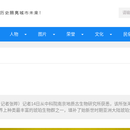
人物
图片
荣誉
文化
民
记者张晔）记者14日从中科院南京地质古生物研究所获悉，该所张
上种类最丰富的琥珀生物群之一，填补了始新世时期亚洲大陆琥珀生物群的