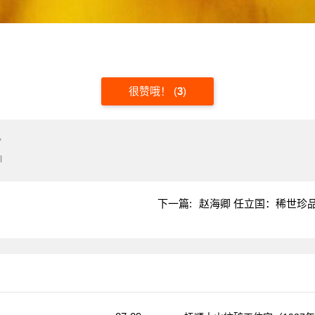
很赞哦！
(
3
)
"
l
下一篇:
赵海卿 任立国：稀世珍