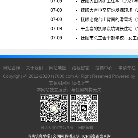
07-09
抚顺大山坑矿工住宅（1927
07-09
抚顺大官屯窑窑炉发掘现场（1
07-09
抚顺老虎台山背面的滑雪场（1
07-09
千金寨的抚顺炭坑坑长住宅（1
07-09
抚顺市总工会干部学校，女工
-
网站合作
-
关于我们
-
网站地图
-
给我留言
-
投稿中心
-
申请专栏
Copyright @ 2012-2020 fs7000.com All Right Reserved Powered by
玄菟明月网 版权所有
本网站独立运营，与任何机构无关
闲话大潦官方公众号 网站编辑
有害信息举报
|
文明网 传播文明
|
ICP域名备案查询