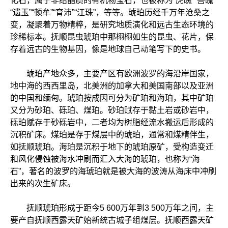
化石，属于非结晶质的有机物宝石，也被称为“虎魄”“兽魄”
“遗玉”“顿牟”“育沛”“江珠”，等等。琥珀历经千万年沧桑之
变，凝聚着万物精粹，是研究地质演化和远古生态环境的
珍稀标本。抚顺昆虫琥珀中那栩栩如生的昆虫、花片，保
存着远古的生物基因，像是地球自己动笔写下的史书。
琥珀产地众多，主要产区有欧洲波罗的海沿岸国家，
地中海的西西里岛，北美洲的加拿大和美国南部以及亚洲
的中国和缅甸。琥珀按成因可分为矿珀和海珀，其中矿珀
又分为砂珀、砾珀、煤珀。砂珀赋存于黏土岩或砂岩中，
砾珀赋存于砂砾岩中，二者均为树脂经流水搬运后形成的
沉积矿床。煤珀是存于煤层中的琥珀，通常和煤精伴生，
如抚顺琥珀。海珀是沉积于地下的琥珀原矿，受构造变迁
和风化侵蚀被海水冲刷而汇入大海的琥珀，也称为“海
石”，著名的波罗的海琥珀就是被大海的波涛从海床中冲刷
出来的次生矿床。
抚顺琥珀形成于距今5 600万年到3 500万年之间，主
要产自抚顺西露天矿始新统古城子组煤层。抚顺西露天矿