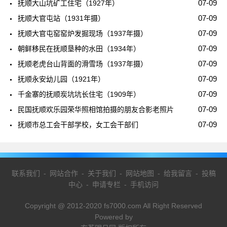
07-09
抚顺大山坑矿工住宅（1927年）
07-09
抚顺大官屯站（1931年摄）
07-09
抚顺大官屯窑窑炉发掘现场（1937年摄）
07-09
朝鲜移民在抚顺垦种的水田（1934年）
07-09
抚顺老虎台山背面的滑雪场（1937年摄）
07-09
抚顺永安幼儿园（1921年）
07-09
千金寨的抚顺炭坑坑长住宅（1909年）
07-09
民国抚顺欢乐园荣华照相馆拍摄的朋友合影老照片
07-09
抚顺市总工会干部学校，女工会干部们
联系我们
-
网站合作
-
关于我们
-
网站地图
-
给我留言
-
投稿
中心
-
申请专栏
-
手机访问
Copyright @ 2012-2020 fs7000.com All Right Reserved
Powered by