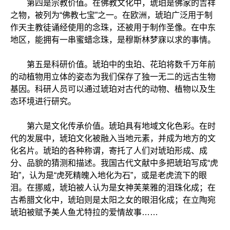
第四是宗教价值。在佛教文化中，琥珀是佛家的吉祥
之物，被列为“佛教七宝”之一。在欧洲，琥珀广泛用于制
作天主教徒诵经使用的念珠，还被用于制作圣像。在中东
地区，能拥有一串蜜蜡念珠，是穆斯林梦寐以求的事情。
第五是科研价值。琥珀中的虫珀、花珀将数千万年前
的动植物用立体的姿态为我们保存了独一无二的远古生物
基因。科研人员可以通过琥珀对古代的动物、植物以及生
态环境进行研究。
第六是文化传承价值。琥珀具有地域文化色彩。在时
代的发展中，琥珀文化被融入当地元素，并成为地方的文
化名片。琥珀的各种称谓，寄托了人们对琥珀形成、成
分、品貌的猜测和描述。我国古代文献中多把琥珀写成“虎
珀”，认为是“虎死精魄入地化为石”，或是老虎流下的眼
泪。在挪威，琥珀被人认为是女神芙莱雅的泪珠化成；在
古希腊文化中，琥珀则是太阳之女的眼泪化成；在立陶宛
琥珀被赋予美人鱼尤特拉的爱情故事……