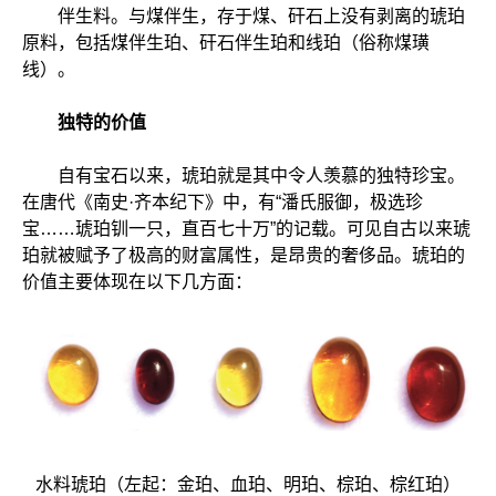
伴生料。与煤伴生，存于煤、矸石上没有剥离的琥珀
原料，包括煤伴生珀、矸石伴生珀和线珀（俗称煤璜
线）。
独特的价值
自有宝石以来，琥珀就是其中令人羡慕的独特珍宝。
在唐代《南史·齐本纪下》中，有“潘氏服御，极选珍
宝……琥珀钏一只，直百七十万”的记载。可见自古以来琥
珀就被赋予了极高的财富属性，是昂贵的奢侈品。琥珀的
价值主要体现在以下几方面：
水料琥珀（左起：金珀、血珀、明珀、棕珀、棕红珀）