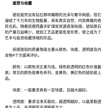
鉴赏与收藏
琥珀虽然没有钻石那样耀眼的光泽与奢华绚丽，但它
凝结了千万年的生物能量，具有真实自然、内敛典雅的奇
异光彩。随着抚顺西露天矿煤炭资源逐渐枯竭，琥珀原石
的产量日益稀少，琥珀工艺品更是愈发珍贵，使之成为了
艺术与投资收藏领域的珍品。
抚顺琥珀的质量等级主要从颜色、块度、透明度及内
含物4个方面来评价。
颜色：以颜色浓正者为佳。绿色和透明的红色价值最
高；常见的颜色是黄色系列，金黄色、黄红色的琥珀是上
品。
块度：一般要求具有一定块度，且越大越好。
透明度：要求洁净无裂纹，越透明越好，以晶莹剔透
者为上品，半透明至不透明者次之。