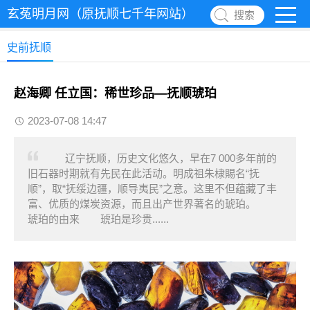
玄菟明月网（原抚顺七千年网站）
搜索
史前抚顺
赵海卿 任立国：稀世珍品—抚顺琥珀
2023-07-08 14:47
辽宁抚顺，历史文化悠久，早在7 000多年前的
旧石器时期就有先民在此活动。明成祖朱棣賜名“抚
顺”，取“抚绥边疆，顺导夷民”之意。这里不但蕴藏了丰
富、优质的煤炭资源，而且出产世界著名的琥珀。
琥珀的由来 琥珀是珍贵......