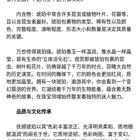
内含物：琥珀中常含许多昆虫或植物叶片、花瓣等，
且以含昆虫者最好。琥珀包裹物的类型、稀有性以及颜
色、完整程度、清晰程度、形态大小和数量是决定其质量
的关键。
万世修得琥珀缘。琥珀像玉一样温润，像水晶一样晶
莹，是有生命的“立体活化石”。观赏那被琥珀包裹的昆
虫、树叶和花片，仿佛穿越了千万年的时光，目睹大自然
的历史演变。在时间的雕琢下，它的颜色会更加红润，质
地更加晶莹。拥有一块琥珀，遨游其中，你会看到一个变
幻莫测的世界。它凝结着千万年的生物能量，蕴含着无数
神奇的故事，在珠宝领域始终散发着独特的迷人魅力。
品质与文化传承
抚顺琥珀以其“色彩丰富浓正、光泽明亮柔和、质地细
腻温润”而闻名于世。它质地坚韧、色彩绚丽、富于变幻，