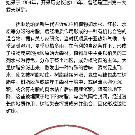
始采于1904年，开采历史长达115年，曾经是亚洲第一大
露天煤矿。
抚顺琥珀是新生代古近纪柏科植物如水杉、红杉、水
松等分泌的树脂，后经地质作用形成的一种有机化合物的
混合物。据有关专家研究，当时抚顺属于亚热带气候，冬
季温暖湿润，夏季炎热多雨，在有利的自然条件下，形成
了植物茂密的抚顺原始大森林。植物群中主要以柏类的二
列水杉为特色，分布于整个地区，成为植物群的主体。大
量树脂分泌出来，散发出一种特殊的香味，诱惑昆虫飞
来，使之被树脂粘住。树脂继续分泌，昆虫就被包裹在树
脂中。树脂脱落或被埋于森林土壤中，或经流水搬运沉
积，或含有树脂的树木枯亡后被掩埋沉积。随着盆地下
降，这些被埋藏于地下的树脂，与空气隔绝封闭，经过漫
长的地质作用，树脂失去挥发成分并聚合、固化形成琥珀
矿床。