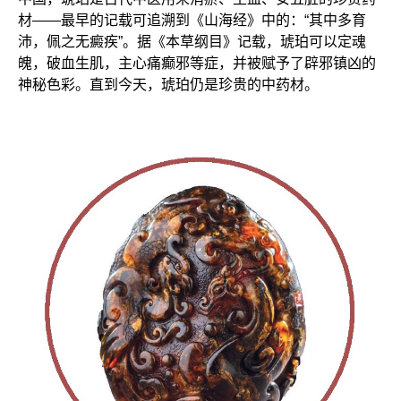
材——最早的记载可追溯到《山海经》中的：“其中多育
沛，佩之无癜疾”。据《本草纲目》记载，琥珀可以定魂
魄，破血生肌，主心痛癫邪等症，并被赋予了辟邪镇凶的
神秘色彩。直到今天，琥珀仍是珍贵的中药材。