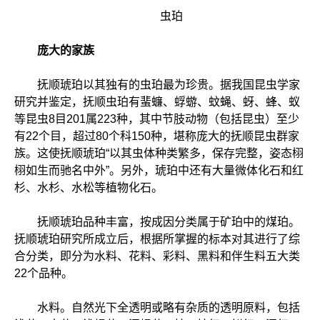
虫珀
庞大的家族
抚顺琥珀以其独有的虫珀最为珍贵。据我国昆虫学家
研究并鉴定，抚顺虫珀有蜚蠊、蜉蝣、蚊蝇、蚜、蜂、蚁
等昆虫8目201属223种，其中节肢动物（包括昆虫）至少
有22个目，超过80个科150种，堪称庞大的抚顺昆虫群家
族。这使抚顺琥珀“以其虫体种类繁多，保存完整，姿态栩
栩如生而驰名中外”。另外，琥珀中还有大量微体化石和红
杉、水杉、水松等植物化石。
抚顺琥珀品种丰富，按成因分类属于矿珀中的煤珀。
抚顺琥珀研究所成立后，根据所掌握的标本对其进行了综
合分类，即分为水料、花料、彩料、黑料和伴生料五大类
22个品种。
水料。自然光下全透明或略有杂质的透明原料，包括