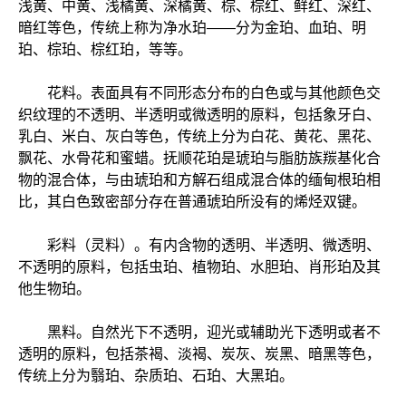
浅黄、中黄、浅橘黄、深橘黄、棕、棕红、鲜红、深红、
暗红等色，传统上称为净水珀——分为金珀、血珀、明
珀、棕珀、棕红珀，等等。
花料。表面具有不同形态分布的白色或与其他颜色交
织纹理的不透明、半透明或微透明的原料，包括象牙白、
乳白、米白、灰白等色，传统上分为白花、黄花、黑花、
飘花、水骨花和蜜蜡。抚顺花珀是琥珀与脂肪族羰基化合
物的混合体，与由琥珀和方解石组成混合体的缅甸根珀相
比，其白色致密部分存在普通琥珀所没有的烯烃双键。
彩料（灵料）。有内含物的透明、半透明、微透明、
不透明的原料，包括虫珀、植物珀、水胆珀、肖形珀及其
他生物珀。
黑料。自然光下不透明，迎光或辅助光下透明或者不
透明的原料，包括茶褐、淡褐、炭灰、炭黑、暗黑等色，
传统上分为翳珀、杂质珀、石珀、大黑珀。