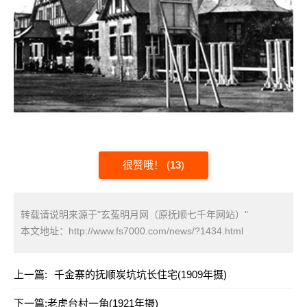
很赞哦！
(
13
)
转载请说明来源于"玄菟明月网（原抚顺七千年网站）"
本文地址：
http://www.fs7000.com/news/?1434.html
上一篇:
千金寨的抚顺炭坑坑长住宅(1909年摄)
下一篇:
老虎台村一角(1921年摄)