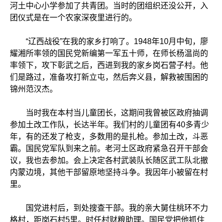
河土中心小学参加了共青团。当时的团组织还没公开，入
团仪式是在一个农家深夜里进行的。
“辽西战役”在我的家乡打响了。1948年10月中旬，廖
耀湘所率领的国民党新编第一军五十师，在师长杨温尚的
率领下，攻下彰武之后，西进到我的家乡岗石营子村。他
们是路过，准备攻打新立屯，然后奔义县，解救被围困的
锦州范汉杰。
当时我在本村当儿童团长，这期间我曾被区政府抽调
参加土改工作队，长达半年。我们村的儿童团有40多青少
年，有的还发了枪支，多数用的是扎枪。参加土改，斗恶
霸。国民党军队到来之前。老河土区政府紧急召开干部会
议，我也去参加。会上决定各村武装队长随区武工队北撤
内蒙边境，其他干部留原地坚持斗争。我因年小被留在村
里。
国党进村后，到处搜查干部。我的亲大舅住桃环不力
格村，距岗石村5里。时任村财粮助理。国民党把他抓住