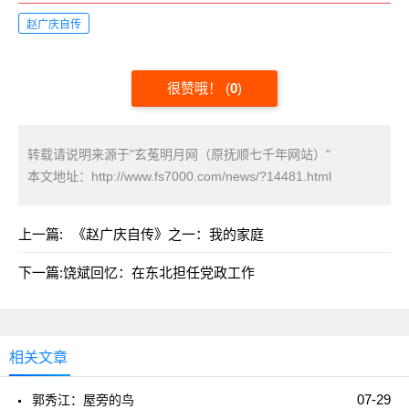
赵广庆自传
很赞哦！
(
0
)
转载请说明来源于"玄菟明月网（原抚顺七千年网站）"
本文地址：
http://www.fs7000.com/news/?14481.html
上一篇:
《赵广庆自传》之一：我的家庭
下一篇:
饶斌回忆：在东北担任党政工作
相关文章
07-29
郭秀江：屋旁的鸟