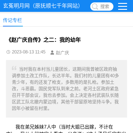
玄菟明月网（原抚顺七千年网站）
搜索
传记专栏
《赵广庆自传》之二：我的幼年
2023-08-13 11:45
赵广庆
当时我在本村当儿童团长，这期间我曾被区政府抽
调参加土改工作队，长达半年。我们村的儿童团有40多
青少年，有的还发了枪支，多数用的是扎枪。参加土
改，斗恶霸。国民党军队到来之前。老河土区政府紧急
召开干部会议，我也去参加。会上决定各村武装队长随
区武工队北撤内蒙边境，其他干部留原地坚持斗争。我
因年小被留在村里。
我在弟兄姊妹7人中（当时大姐已出嫁，不计在