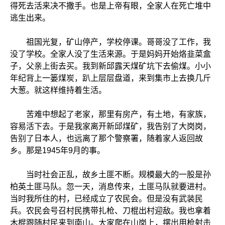
得死去活来决不撒手。也是上帝有眼，全家人在死亡堆中
逃生出来。
祖国光复，矿山停产，学校停课。哥哥没了工作，我
没了学校。全家人没了生活来源。于是妈妈开始烙韭菜盒
子，父亲上街去买。我到新邱露天煤矿坑下去偷煤。小小
年纪背上一篓煤炭，趴上层层盘道，来到集市上去换几斤
大葱。就这样维持着生活。
苦难中想起了老家，那里有房产，有土地，有家族，
容易活下去。于是我家离开新邱煤矿，我告别了大岗岗，
告别了日本人，也远离了那个警察署，随着家人返回故
乡。那是1945年9月的事。
当时社会正乱，故乡土匪不断。规模最大的一股是孙
柏英土匪马队。忽一天，消息传来，土匪马队就要进村。
当时我所住的村，已经成立了农民会。但是没有武装民
兵。农民会号召村民携带扎枪、刀棍出村迎敌。我也拿着
木棍跟随村民来到南山。大家爬在山岗上，摆出用枪射击