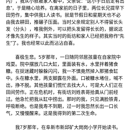
内），我从小就被家人看中，父亲说：“这小子日后定有出
息”，于是精心培养。在离家前的日子里，两位长兄提早下
田劳作，集中供我1人读书。就是节假日和星期天也不必
由我去耕田，推碾子压面。当时父亲规定别人不得留长头
发（分头），唯我例外，可以把头发留得长长的，据说这
才像先生的样子。其实当时的街坊和家人已经把我称作“先
生”了。我也经常以此而沾沾自喜。
喜极生悲。5岁那年，一日随同邻居孩童在自家院中
戏耍。院中摆放几口大缸，里面装有水，水里拌着猪食
糠。在捉迷藏时躲躲闪闪，我一不慎竟然掉入那猪食缸
中。头在糠水里，两支脚露在外面。口被糠水堵住，喊不
出，挣不脱。其他孩童们慌忙去找大人，可是大人们正在
田间劳作。正在危机时，有街坊刘姓表哥拾粪从门前经
过。他急忙把我从缸中捞出。那时的我，只见满脸铁青，
呼吸断绝。也是我寿不到期，过一时我忽然长出一口长
气，又慢慢醒来。这是我得到的第二次生命。
我7岁那年，在阜新市新邱矿大岗岗小学开始读书。