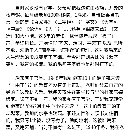
当时家乡没有官学。父亲就把我送进由我族兄开办的
私塾馆。每月给老师100捆秫秸，1斗米。自带饭桌当书
桌。读的是《百家姓》《三字经》《千字文》《大学》
《中庸》《论语》《孟子》……还有《锦繍文章》（文
选）和大小楷。这3年的苦读，我伴随着戒尺（板子）
声，学识见长。开始懂得“齐家，治国，平天下”以及“己所
不欲，勿斯于人”“庸乎平，道乎存”的道理。这对我后来的
人生理念的形成奠定了基础。至今那篇刘禹熙的《漏室
铭》，我背诵如流。我的毛笔字基础也是那时打下的。
后来有了官学。1948年我到距家10里的泡子镇去读
书。由于当时的教育还没有走上正轨，老师们凭着自己的
经验自选教材去教。我每天寄住在离学校五里的杜家店姨
娘家。读了不到一年，我的家乡有了官学，于是我又转学
到距家8里的老河土中心小学去读书。这里的教育开始正
规起来，教师的水平也较高。家还是困难，读书是住宿
的，我只有1个被，没有褥子，晚间睡眠，这被即用来
盖，又用来铺，当时不懂得什么是苦。1948年冬，我在老