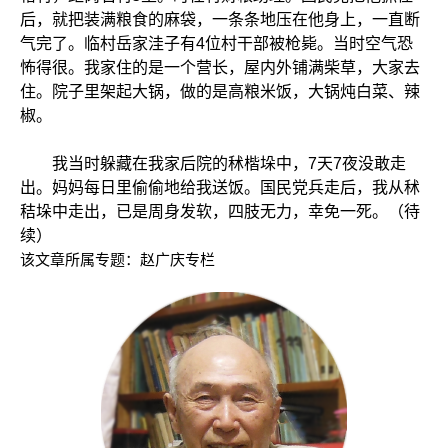
后，就把装满粮食的麻袋，一条条地压在他身上，一直断
气完了。临村岳家洼子有4位村干部被枪毙。当时空气恐
怖得很。我家住的是一个营长，屋内外铺满柴草，大家去
住。院子里架起大锅，做的是高粮米饭，大锅炖白菜、辣
椒。
我当时躲藏在我家后院的秫楷垛中，7天7夜没敢走
出。妈妈每日里偷偷地给我送饭。国民党兵走后，我从秫
秸垛中走出，已是周身发软，四肢无力，幸免一死。（待
续）
该文章所属专题：
赵广庆专栏