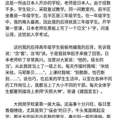
这是一所由日本人开办的学校，老师是日本人。由于班数
不多，学生较少，采取复试教学。同一间教室内，前半区
坐着是一年级学生，后半区是三年级学生。在一年级学生
中，我的格头最高，因此我的后排就是三年级学生。开学
第一堂课，日本老师在黑板上写了一个日文“卜”字，问谁
认得，这犹如入学考试。
这时我的后排高年级学生偷偷地撮我的后背，告诉我
说：“念“套”，当“和”讲。于是我就举起手来做了回答。日
本老师听了非常高兴。当堂对大家说：“他的，级长的
当”。从此我就当上了一级之长。每天作操时我喊：“米给
米给，马耶斯贝……”，上课时我喊：“刻勒斯，恰巴斯
刻……”。说也巧，在后来的学生生活中，以至在各种不同
的工作岗位上，我都当上了大小不同的干部。每天全体学
生都要到操场上参拜“天照大神”，背诵《建国宣言》。
大岗岗学校紧靠一座大庙。这庙事十分兴旺，每日里
香烟缭绕，尤其是到了“庙会”的日子，牛头鬼面跳起没
完，那长长的叫不出名称的管乐，奏出别一般的音响。那