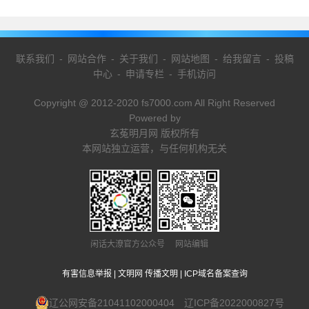
联系我们
-
网站合作
-
关于我们
-
网站地图
-
给我留言
-
投稿
中心
-
申请专栏
-
手机访问
Copyright @ 2012-2020 fs7000.com All Right Reserved
Powered by
玄菟明月网 版权所有
本网站独立运营，与任何机构无关
闲话大潦官方公众号 网站编辑
有害信息举报
|
文明网 传播文明
|
ICP域名备案查询
辽公网安备21041102000404
辽ICP备2022000827号