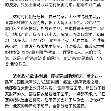
的姿势。只见土匪马队从南村急驰而来，相距不到二里。
这时村民们纷纷逃回自己的家。土匪进得村庄以后，
直奔迟姓地主大院而去，把个大院团团围住。迟姓地主，
掌门人名叫迟振廷，外号迟老品。在本村是头号财主，家
有土地几百亩，雇长工几十人。院墙四周修有炮楼，专职
炮手10多人。土匪与炮手双方开了火，枪声急促。约激战
两小时，土匪没有攻破地主堡垒，自动撤去。事后从本村
佟姓专治“红伤”郎方那里得知，土匪受伤1人。人们议论
说，这是一帮“杀富济贫”的队伍。其实“杀富”是真的，“济
贫”倒没看见。
迟老品“抗敌”胜利后，腰板更加硬朗起来。后来在八
路军与国民党军双方“拉锯”时期，每逢八路军撤走之后，
他都要在大街上公开喊叫说：“国军就要回来，那些分了我
家财产的人，都要按数给我退了回来，一点都不能少。”狂
妄的结果是自己倒霉。后来农民会开了斗争会，把他游了
街，他家的动产与不动产，全部分给了贫雇农。