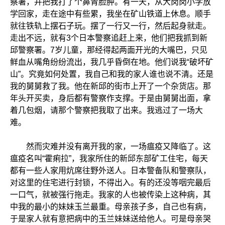
察署，并把我打了个鼻青脸肿。有一天，从大岗岗小学放
学回家，走在途中有些累，我坐在矿山铁道上休息。顺手
就往铁轨上摆石子玩。摆了一行又一行，然后起身就走。
走出不远，就有3个日本警察追赶上来，他们把我抓到新
邱警察署。7岁儿童，那经得起两面开光的大嘴巴，只见
鲜血从嘴角纷纷流出，我几乎昏倒在地。他们说我“破坏矿
山”。究竟如何处置，我自己和我的家人谁也说不清。还是
我的舅舅救了我。他在新邱的街市上开了一个杂货店。那
年头开买卖，身后都有警察作支撑。于是由舅舅出面，拿
着几包烟，请那个警察把我取了出来。我逃过了一场大
难。
然而灾难并没有离开我的家，一场瘟疫又降临了。这
瘟疫名叫“霍痢拉”，我家所住的新邱东部矿工住宅，每天
都有一些人家用炕席往野外送人。日本警备队和警察队，
对这里的住宅进行封锁，不得出入。有的还没等咽完最后
一口气，就被强行拖走。我家的人也被传染上这种病，其
中我的最小的妹妹玉兰最重。母亲孩子多，自己也有病，
于是家人就有意把病中的玉兰妹妹送给他人。可是母亲哭