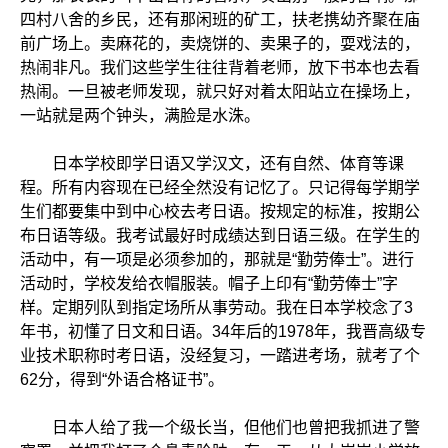
四村八舍的乡民，还有那闲班的矿工，扶老携幼齐聚在庙
前广场上。卖麻花的，卖烧饼的、卖果子的，耍戏法的，
热闹非凡。我们这些学生往往背着老师，放下书本也去看
热闹。一旦被老师发现，就只好对着太阳站立在操场上，
一站就是两个钟头，满脸是水洙。
日本学校即学日语又学汉文，还有自然、体育等课
程。所有内容现在已经全然没有记忆了。只记得每学期学
生们都要集中到中心校去考日语。按规定的标准，按期公
布日语等级。我考试最好时成绩达到日语三级。在学生的
活动中，有一项是必须参加的，那就是“勤劳俸士”。进行
活动时，学校发给衣帽服装。帽子上印有“勤劳俸士”字
样。定期列队到指定场所从事劳动。我在日本学校念了3
年书，初懂了日文和日语。34年后的1978年，我晋高级专
业技术职称时考日语，没经复习，一踏进考场，就考了个
62分，得到“外语合格证书”。
日本人给了我一个级长当，但他们也曾把我抓进了警