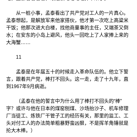
从一桩小事，孟泰看出了共产党对工人的一片真心。
孟泰想起，是解放军来他家搭伙，他才第一次吃上高粱米
干饭；他那次进大白楼，找他商量事的主任，又端茶又倒
水；在安东的小岛上避风，他头一回吃上了人家捧上来的
大海蟹……
11
孟泰是在年届五十的时候走入革命队伍的。他立下誓
言，跟着共产党，棒打不回头。这一走，走了十九年，直
到1967年9月病逝。
（孟泰在他的誓言中为什么用了棒打不回头的“棒”
字？或许与他在日本的煤窑刨煤、沙场抬沙子、机车修理
厂当徒工、炼铁厂干管子工的经历有关，那里的监工、工
头对付工人的办法简单粗暴野蛮凶狠，不是挥羊角锤就是
抡大木棒。）