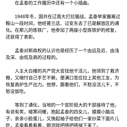
在孟泰的工作履历中还有一个小插曲。
1948年冬，国共在辽南大打拉锯战，孟泰举家搬离过
鞍山一段时间，他经普兰店、过安东去了已是解放区的通
化。在那儿的炼铁厂，他参加了两座小型炼铁炉的修复，
还获得了表彰。
孟泰对新政权的认识也是经历了一个由远及近、由浅
及深、由低及高的过程的。
入主大白楼的共产党大官找他干活儿，他领到了救济
粮，又暗忖自己手艺不赖，便满口答应拉上其他工友，为
恢复高炉生产出力。他想，跟着他们，不愁没活儿干，不
愁没饭吃。
等到了通化，当地的一个官阶挺大的干部接待了他，
有说有笑，嘘寒问暖，抱起孟泰的四女儿，摸摸小脑瓜
子，亲亲小脸蛋儿，又挽起袖子给他们一家炒菜下面片儿
吃，孟泰看着看着，眼泪就吧嗒吧嗒掉下来了。