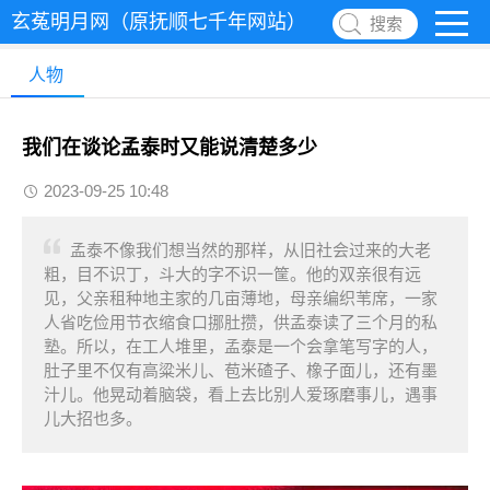
玄菟明月网（原抚顺七千年网站）
搜索
人物
我们在谈论孟泰时又能说清楚多少
2023-09-25 10:48
孟泰不像我们想当然的那样，从旧社会过来的大老
粗，目不识丁，斗大的字不识一筐。他的双亲很有远
见，父亲租种地主家的几亩薄地，母亲编织苇席，一家
人省吃俭用节衣缩食口挪肚攒，供孟泰读了三个月的私
塾。所以，在工人堆里，孟泰是一个会拿笔写字的人，
肚子里不仅有高粱米儿、苞米碴子、橡子面儿，还有墨
汁儿。他晃动着脑袋，看上去比别人爱琢磨事儿，遇事
儿大招也多。