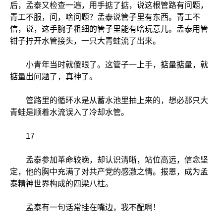
后，孟泰又检查一遍，用手掂了掂，说这根管路有问题，
青工不服，问，啥问题？孟泰说管子里有东西。青工不
信，说，这手腕子粗细的管子里能有啥玩意儿。孟泰用管
钳子拧开水管接头，一只大青蛙流了出来。
小青年当时就傻眼了。这管子一上手，掂量掂量，就
掂量出问题了，真神了。
管路里的循环水是从蓄水池里抽上来的，想必那只大
青蛙是顺着水流误入了冷却水管。
17
孟泰参加革命较晚，却认识清晰，站位高远，信念坚
定，他的胸中充满了对共产党的感激之情。报恩，成为孟
泰精神世界构成的四梁八柱。
孟泰有一句话常挂在嘴边，我不配啊！