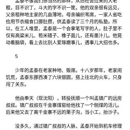
孟泰不像我们想当然的那样，从旧社会过来的大老
粗，目不识丁，斗大的字不识一筐。他的双亲很有远见，
父亲租种地主家的几亩薄地，母亲编织苇席，一家人省吃
俭用节衣缩食口挪肚攒，供孟泰读了三个月的私塾。所
以，在工人堆里，孟泰是一个会拿笔写字的人，肚子里不
仅有高粱米儿、苞米碴子、橡子面儿，还有墨汁儿。他晃
动着脑袋，看上去比别人爱琢磨事儿，遇事儿大招也多。
5
少年的孟泰在老家种地、贩席。十八岁那年，老家闹
饥荒，孟泰东挪西凑了六块银圆，搭上往北的火车，只身
闯了关东。
他由奉天（现沈阳），转投抚顺一个叫孟镇广的远房
叔叔。镇广叔叔在千金寨煤窑给他找了一个刨煤的活儿。
后来他又去了离千金寨不远的栗子沟，当小工，抬沙子。
没多久，通过镇广叔叔的人脉，孟泰开始到机车修理