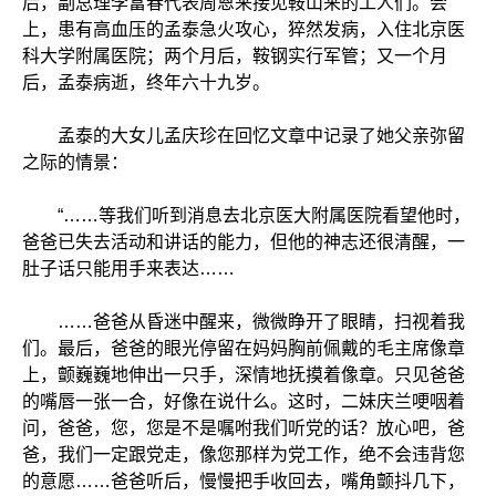
后，副总理李富春代表周恩来接见鞍山来的工人们。会
上，患有高血压的孟泰急火攻心，猝然发病，入住北京医
科大学附属医院；两个月后，鞍钢实行军管；又一个月
后，孟泰病逝，终年六十九岁。
孟泰的大女儿孟庆珍在回忆文章中记录了她父亲弥留
之际的情景：
“……等我们听到消息去北京医大附属医院看望他时，
爸爸已失去活动和讲话的能力，但他的神志还很清醒，一
肚子话只能用手来表达……
……爸爸从昏迷中醒来，微微睁开了眼睛，扫视着我
们。最后，爸爸的眼光停留在妈妈胸前佩戴的毛主席像章
上，颤巍巍地伸出一只手，深情地抚摸着像章。只见爸爸
的嘴唇一张一合，好像在说什么。这时，二妹庆兰哽咽着
问，爸爸，您，您是不是嘱咐我们听党的话？放心吧，爸
爸，我们一定跟党走，像您那样为党工作，绝不会违背您
的意愿……爸爸听后，慢慢把手收回去，嘴角颤抖几下，