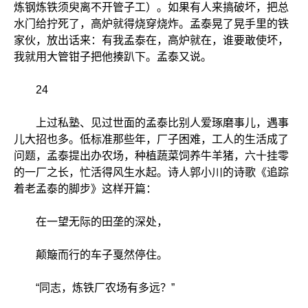
炼钢炼铁须臾离不开管子工）。如果有人来搞破坏，把总
水门给拧死了，高炉就得烧穿烧炸。孟泰晃了晃手里的铁
家伙，放出话来：有我孟泰在，高炉就在，谁要敢使坏，
我就用大管钳子把他揍趴下。孟泰又说。
24
上过私塾、见过世面的孟泰比别人爱琢磨事儿，遇事
儿大招也多。低标准那些年，厂子困难，工人的生活成了
问题，孟泰提出办农场，种植蔬菜饲养牛羊猪，六十挂零
的一厂之长，忙活得风生水起。诗人郭小川的诗歌《追踪
着老孟泰的脚步》这样开篇：
在一望无际的田垄的深处，
颠簸而行的车子戛然停住。
“同志，炼铁厂农场有多远？”