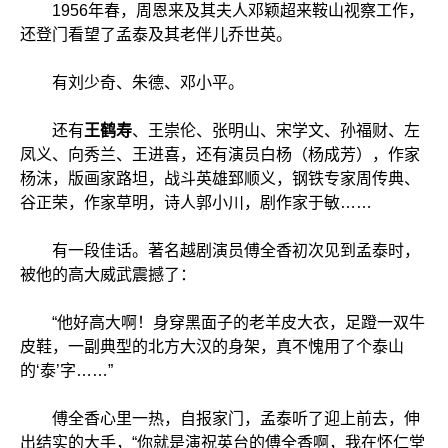
1956年春，周恩来及其夫人邓颖超来鞍山视察工作，
还登门看望了孟泰及其老伴儿乔世英。
有刘少奇、朱德、邓小平。
还有
王鹤寿
、王崇伦、张明山、宋学文、孙福财、左
凤义、向秀兰、王进喜，还有演员白杨（杨成芳），作家
杨沫，版画家路坦，战斗英雄郅顺义，钢铁专家周传典、
谷正荣，作家草明，诗人郭小川，剧作家于敏……
有一段佳话。著名越剧演员傅全香初次见到孟泰时，
被他的高大威武震撼了：
“他好高大啊！身穿黑面子的老羊皮大衣，足蹬一双牛
皮鞋，一副典型的北方大汉的身架，真不愧用了个泰山
的‘泰’字……”
傅全香心里一热，自报家门，孟泰听了迎上前去，伸
出结实的大手，“你就是演祝英台的傅全香啊，我在怀仁堂