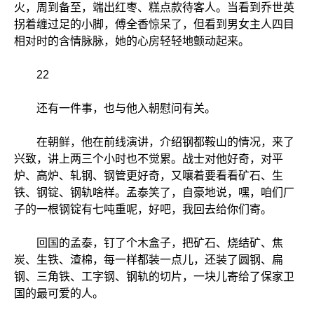
火，周到备至，端出红枣、糕点款待客人。当看到乔世英
拐着缠过足的小脚，傅全香惊呆了，但看到男女主人四目
相对时的含情脉脉，她的心房轻轻地颤动起来。
22
还有一件事，也与他入朝慰问有关。
在朝鲜，他在前线演讲，介绍钢都鞍山的情况，来了
兴致，讲上两三个小时也不觉累。战士对他好奇，对平
炉、高炉、轧钢、钢管更好奇，又嚷着要看看矿石、生
铁、钢锭、钢轨啥样。孟泰笑了，自豪地说，嘿，咱们厂
子的一根钢锭有七吨重呢，好吧，我回去给你们寄。
回国的孟泰，钉了个木盒子，把矿石、烧结矿、焦
炭、生铁、渣棉，每一样都装一点儿，还装了圆钢、扁
钢、三角铁、工字钢、钢轨的切片，一块儿寄给了保家卫
国的最可爱的人。