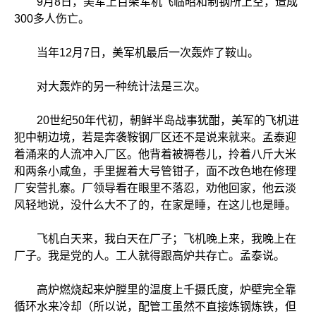
9月8日，美军上百架军机飞临昭和制钢所上空，造成
300多人伤亡。
当年12月7日，美军机最后一次轰炸了鞍山。
对大轰炸的另一种统计法是三次。
20世纪50年代初，朝鲜半岛战事犹酣，美军的飞机进
犯中朝边境，若是奔袭鞍钢厂区还不是说来就来。孟泰迎
着涌来的人流冲入厂区。他背着被褥卷儿，拎着八斤大米
和两条小咸鱼，手里握着大号管钳子，面不改色地在修理
厂安营扎寨。厂领导看在眼里不落忍，劝他回家，他云淡
风轻地说，没什么大不了的，在家是睡，在这儿也是睡。
飞机白天来，我白天在厂子；飞机晚上来，我晚上在
厂子。我是党的人。工人就得跟高炉共存亡。孟泰说。
高炉燃烧起来炉膛里的温度上千摄氏度，炉壁完全靠
循环水来冷却（所以说，配管工虽然不直接炼钢炼铁，但