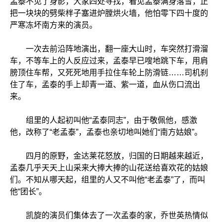
孟泰不见了身影，大家四处寻找，看见孟泰满身落雪，正
把一块块的劈柴柈子塞进炉膛烘火墙，他怕零下四十度的
严寒冻坏南方来的演员。
一次去前沿阵地演出，翻一座大山时，车突然打滑溜
车，不等车上的人反应过来，孟泰早已嗖地跳下车，用肩
膀顶住车帮，又死死地用手拉住车轮上防滑链……司机刹
住了车，孟泰的手上却青一道、紫一道，血从伤口流出
来。
组里的人起初叫他“孟泰同志”，由于敬佩他，感激
他，改称了“老孟泰”，孟泰也亲切地叫她们“南方姑娘”。
四月的原野，金达莱花怒放，归国的日期越来越近，
孟泰几乎天天上山采来大捧大捧的山花送给喜欢花的姑娘
们。不知从哪天起，组里的人又不叫他“老孟泰”了，而叫
他“团长”。
凯旋的演员们集体去了一次孟泰的家，乔世英热情似