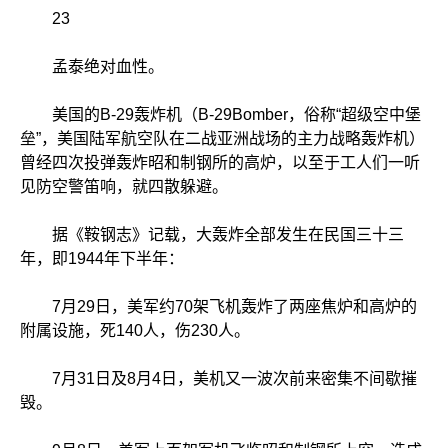
23
孟泰绝对血性。
美国的B-29轰炸机（B-29Bomber，俗称“超级空中堡
垒”，美国陆军航空队在二战亚洲战场的主力战略轰炸机）
曾经四次投弹轰炸昭和制钢所的高炉，以至于工人们一听
见防空警笛响，就四散躲避。
据《鞍钢志》记载，大轰炸全部发生在民国三十三
年，即1944年下半年：
7月29日，美军约70架飞机轰炸了两座焦炉和高炉的
附属设施，死140人，伤230人。
7月31日及8月4日，美机又一波次前来密集不间歇摧
毁。