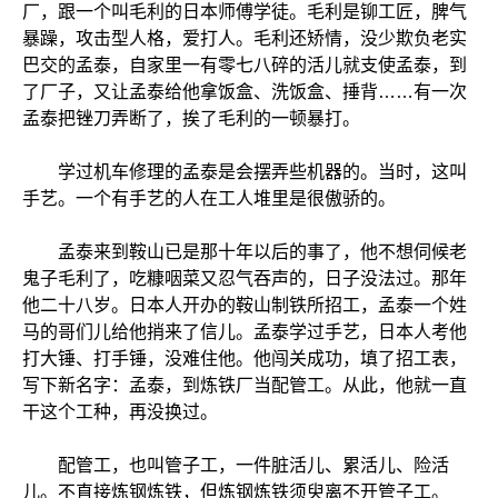
厂，跟一个叫毛利的日本师傅学徒。毛利是铆工匠，脾气
暴躁，攻击型人格，爱打人。毛利还矫情，没少欺负老实
巴交的孟泰，自家里一有零七八碎的活儿就支使孟泰，到
了厂子，又让孟泰给他拿饭盒、洗饭盒、捶背……有一次
孟泰把锉刀弄断了，挨了毛利的一顿暴打。
学过机车修理的孟泰是会摆弄些机器的。当时，这叫
手艺。一个有手艺的人在工人堆里是很傲骄的。
孟泰来到鞍山已是那十年以后的事了，他不想伺候老
鬼子毛利了，吃糠咽菜又忍气吞声的，日子没法过。那年
他二十八岁。日本人开办的鞍山制铁所招工，孟泰一个姓
马的哥们儿给他捎来了信儿。孟泰学过手艺，日本人考他
打大锤、打手锤，没难住他。他闯关成功，填了招工表，
写下新名字：孟泰，到炼铁厂当配管工。从此，他就一直
干这个工种，再没换过。
配管工，也叫管子工，一件脏活儿、累活儿、险活
儿。不直接炼钢炼铁，但炼钢炼铁须臾离不开管子工。