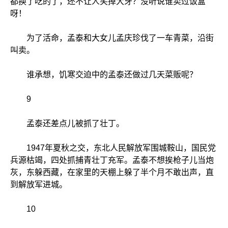
都换了吃的了，还不让人笑掉大牙？没听说谁卖过饭盒
呀！
为了活命，孟泰和大女儿孟庆珍伐了一车青菜，沿街
叫卖。
谁承想，饥寒交迫中的孟泰还做过几天菜贩呢？
9
孟泰还差点儿被抓了壮丁。
1947年夏秋之交，东北人民解放军围城鞍山，国民党
兵源枯竭，四处抓捕青壮丁充军。孟泰不想挨枪子儿当炮
灰，东躲西藏，在家里的天棚上躲了半个月不敢出声，直
到解放军进城。
10