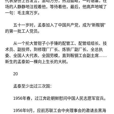
代表身份上台发言，激动万分，热泪盈眶，一时语塞，在
场的人静静地注视着他，等待着他，最后，他高声地喊了
一句：毛主席万岁。
五十一岁时，孟泰加入了中国共产党，成为“新鞍钢”
的第一批工人党员。
从一个抡大管钳子小手锤的配管工、配管组组长、技
术员、副技师，到修理厂厂长、炼铁厂副厂长、全总执
委、全国人大代表、全国劳模，直到鞍钢工会副主席……
新生的孟泰如一棵向上生长的大树。
20
孟泰至少出过三次国：
1956年春，过江奔赴朝鲜慰问中国人民志愿军官兵。
1956年9月，应前苏联工会中央理事会的邀请去黑海