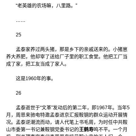
“老英雄的农场嘛，八里路。”
……
25
孟泰家养过两头猪，那是乡下的亲戚送来的。小猪崽
养大养肥，他却宰了送给厂子里的职工食堂。他把工厂当
成了家，把工友当成了家人。
这是1960年的事。
26
孟泰逝世于“文革”发动后的第二年，即1967年。当年5
月，周恩来驰电特邀孟泰进京汇报鞍钢的群众运动开展情
况。孟泰逆潮流而动，请人代笔上书毛周，为时任中共鞍
山市委第一书记兼鞍钢党委书记的
王鹤寿
鸣不平。一个月