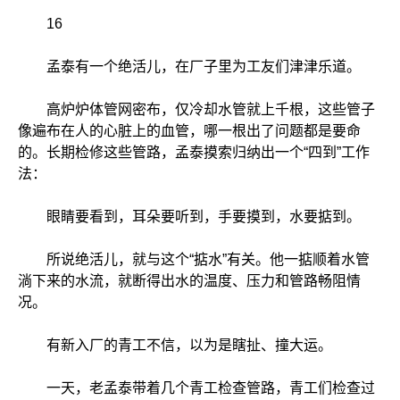
16
孟泰有一个绝活儿，在厂子里为工友们津津乐道。
高炉炉体管网密布，仅冷却水管就上千根，这些管子
像遍布在人的心脏上的血管，哪一根出了问题都是要命
的。长期检修这些管路，孟泰摸索归纳出一个“四到”工作
法：
眼睛要看到，耳朵要听到，手要摸到，水要掂到。
所说绝活儿，就与这个“掂水”有关。他一掂顺着水管
淌下来的水流，就断得出水的温度、压力和管路畅阻情
况。
有新入厂的青工不信，以为是瞎扯、撞大运。
一天，老孟泰带着几个青工检查管路，青工们检查过