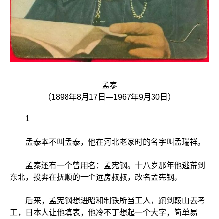
孟泰
（1898年8月17日—1967年9月30日）
1
孟泰本不叫孟泰，他在河北老家时的名字叫孟瑞祥。
孟泰还有一个曾用名：孟宪钢。十八岁那年他逃荒到
东北，投奔在抚顺的一个远房叔叔，改名孟宪钢。
后来，孟宪钢想进昭和制铁所当工人，跑到鞍山去考
工，日本人让他填表，他冷不丁想起一个大字，简单易