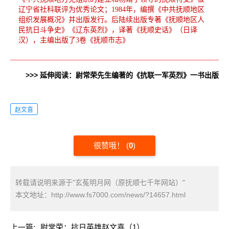
辽宁省社科联评为优秀论文；1984年，编撰《中共抚顺地区
组织发展概况》并出版发行。后陆续出版专著《抚顺地区人
民抗日斗争史》《辽东英烈》，译著《抚顺史话》（日译
汉），主编出版了3卷《抚顺市志》
>>> 延伸阅读：尉常荣先生编著的《抗联一军英烈》一书出版
赵文喜
很赞哦！
(
0
)
转载请说明来源于"玄菟明月网（原抚顺七千年网站）"
本文地址：
http://www.fs7000.com/news/?14657.html
上一篇:
尉常荣：抗日英雄赵文喜（1）