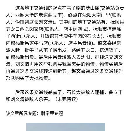
这条地下交通线的起点在苇子峪的茨山庙(交通站负责
人：西厢大堡的老道曲立丰)，终点在沈阳大南门里(联系
人：伪审判庭长刘文清)。其中间的地下交通站有：抚顺县
五龙口西头闵家店(联系人：店主闵魁武)，抚顺市搭连嘴
子西街(联系人：开饭馆兼代卖牛羊肉的石长太)、抚顺市
内粮栈街吕家牛马店(联系人：店主吕云璞)。
赵文喜
经常
派人赶一批牛马从苇子峪出发，路经五龙口、搭连嘴子，
到粮栈街出卖。最后由吕云璞派人去沈阳，把钱送交刘文
清，刘文清再用这些钱购买我军需要的物资。物资买到后
再通过这条交通线转送到新宾。
赵文喜
通过这条交通线为
部队购买了大批物资。
后来这条交通线暴露了，石长太被敌人逮捕，曲立丰
和刘文清被敌人杀害。（未完待续）
该文章所属专题：
尉常荣专题