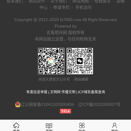
联系我们
-
网站合作
-
关于我们
-
网站地图
-
给我留言
-
投稿
中心
-
申请专栏
-
手机访问
Copyright @ 2012-2020 fs7000.com All Right Reserved
Powered by
玄菟明月网 版权所有
本网站独立运营，与任何机构无关
闲话大潦官方公众号 网站编辑
有害信息举报
|
文明网 传播文明
|
ICP域名备案查询
辽公网安备21041102000404
辽ICP备2022000827号
51La