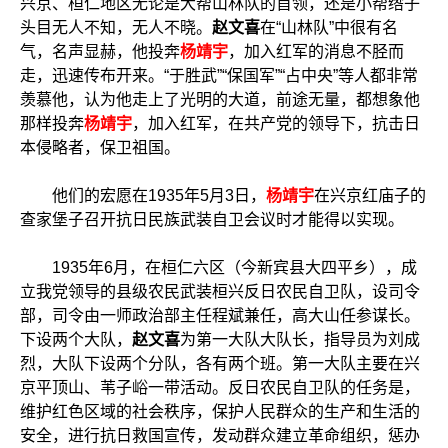
兴京、桓仁地区无论是大帮山林队的首领，还是小帮绺子
头目无人不知，无人不晓。
赵文喜
在“山林队”中很有名
气，名声显赫，他投奔
杨靖宇
，加入红军的消息不胫而
走，迅速传布开来。“于胜武”“保国军”“占中央”等人都非常
羡慕他，认为他走上了光明的大道，前途无量，都想象他
那样投奔
杨靖宇
，加入红军，在共产党的领导下，抗击日
本侵略者，保卫祖国。
他们的宏愿在1935年5月3日，
杨靖宇
在兴京红庙子的
查家堡子召开抗日民族武装自卫会议时才能得以实现。
1935年6月，在桓仁六区（今新宾县大四平乡），成
立我党领导的县级农民武装桓兴反日农民自卫队，设司令
部，司令由一师政治部主任程斌兼任，高大山任参谋长。
下设两个大队，
赵文喜
为第一大队大队长，指导员为刘成
烈，大队下设两个分队，各有两个班。第一大队主要在兴
京平顶山、苇子峪一带活动。反日农民自卫队的任务是，
维护红色区域的社会秩序，保护人民群众的生产和生活的
安全，进行抗日救国宣传，发动群众建立革命组织，惩办