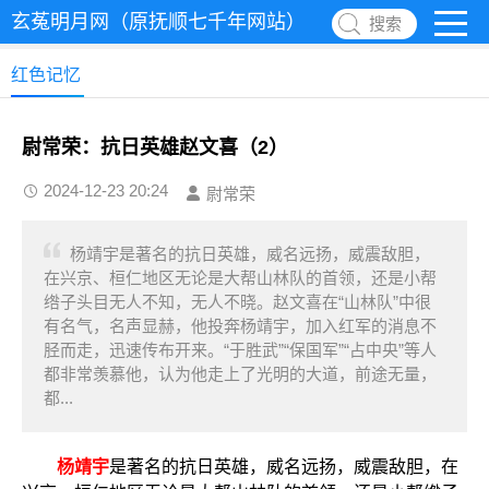
玄菟明月网（原抚顺七千年网站）
搜索
红色记忆
尉常荣：抗日英雄赵文喜（2）
2024-12-23 20:24
尉常荣
杨靖宇是著名的抗日英雄，威名远扬，威震敌胆，
在兴京、桓仁地区无论是大帮山林队的首领，还是小帮
绺子头目无人不知，无人不晓。赵文喜在“山林队”中很
有名气，名声显赫，他投奔杨靖宇，加入红军的消息不
胫而走，迅速传布开来。“于胜武”“保国军”“占中央”等人
都非常羡慕他，认为他走上了光明的大道，前途无量，
都...
杨靖宇
是著名的抗日英雄，威名远扬，威震敌胆，在