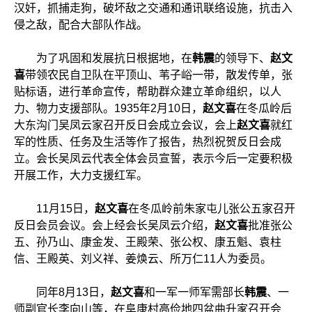
汉奸，抓捕走狗，破坏敌之交通和通讯联络设施，抗击入
侵之敌，配合大部队作战。
为了巩固和发展抗日根据地，在
韩震
的领导下、
赵文
喜
带领农民自卫队在平顶山、苇子峪一带，散发传单，张
贴标语，进行革命宣传，帮助群众建立革命组织，以人
力、物力支援部队。1935年2月10日，
赵文喜
在冬瓜岭后
大东沟门吴凤云家召开反日会成立会议，会上
赵文喜
就红
军的性质、任务及生活等作了报告，热烈祝贺反日会成
立。会长吴凤云代表全体会员宣誓，表示今后一定要积极
开展工作，大力支援红军。
11月15日，
赵文喜
在冬瓜岭前朱家屯儿张公五家召开
反日会员会议。会上经会长吴凤云介绍，
赵文喜
批准张公
五、孙乃山、康金发、王殿荣、张公权、康五魁、袁柱
信、王殿英、刘义祥、姜焕云、所万仁11人为委员。
同年8月13日，
赵文喜
和一军一师军需部长
韩震
、一
师副官长李向山等，在阜康村高俭地四盆曲升家召开会