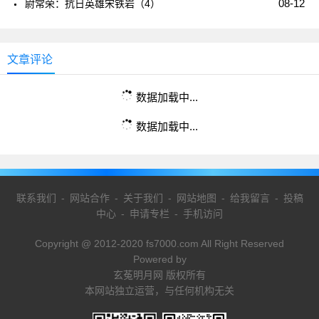
08-12
尉常荣：抗日英雄宋铁岩（4）
文章评论
数据加载中...
数据加载中...
联系我们
-
网站合作
-
关于我们
-
网站地图
-
给我留言
-
投稿
中心
-
申请专栏
-
手机访问
Copyright @ 2012-2020 fs7000.com All Right Reserved
Powered by
玄菟明月网 版权所有
本网站独立运营，与任何机构无关