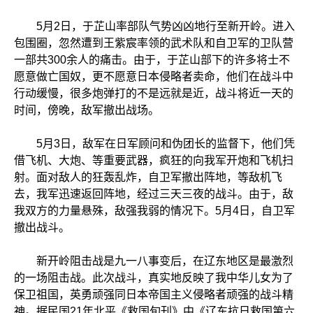
5月2日，于芷山率部队气势凶凶地行至新开岭。进入
包围圈，忽然遭到王紫宸率领的武术队和自卫军的卫队营
一部共300余人的痛击。由于，于芷山部下的许多将士不
愿意做亡国奴，更不愿意日本侵略者卖命，他们在战斗中
行动缓慢，很多炮弹打的不是远就是近，战斗将近一天的
时间，傍晚，敌军撤出战场。
5月3日，敌军在日军顾问和伪团长的监督下，他们凭
借飞机、大炮、等重要武器，疯狂的向我军开炮和飞机扫
射。面对敌人的狂轰乱炸，自卫军撤出阵地，等敌机飞
去，我军迅速返回阵地，经过三天三夜的战斗。由于，敌
我双方的力量悬殊，敌强我弱的情况下。5月4日，自卫军
撤出战斗。
新开岭阻击战是九一八事变后，在辽东地区是最激烈
的一场阻击战。此次战斗，真实地反映了我中华儿女为了
保卫祖国，英勇顽强同日本帝国主义侵略者顽强的战斗精
神。据民国21年北平《救国旬刊》中《辽东抗日救国第六