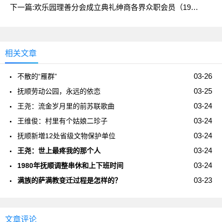
下一篇:
欢乐园理善分会成立典礼绅商各界众职会员（1942年2月18日摄）
相关文章
03-26
不散的“雁群”
03-25
抚顺劳动公园，永远的依恋
03-24
王尧：流金岁月里的前苏联歌曲
03-24
王维俊：村里有个姑娘二珍子
03-24
抚顺新増12处省级文物保护单位
03-24
王尧：世上最疼我的那个人
03-24
1980年抚顺调整串休和上下班时间
03-23
满族的萨满教变迁过程是怎样的？
文章评论