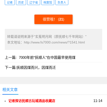
记者
历史
辽宁省
档案馆
负责人
很赞哦！
(
21
)
转载请说明来源于"玄菟明月网（原抚顺七千年网站）"
本文地址：
http://www.fs7000.com/news/?1541.html
上一篇:
7000年前“抚顺人”在中国最早使用煤
下一篇:
抚顺因煤而兴，因煤而迁
相关文章
11-14
记者探访抚顺古玩城酒品收藏店