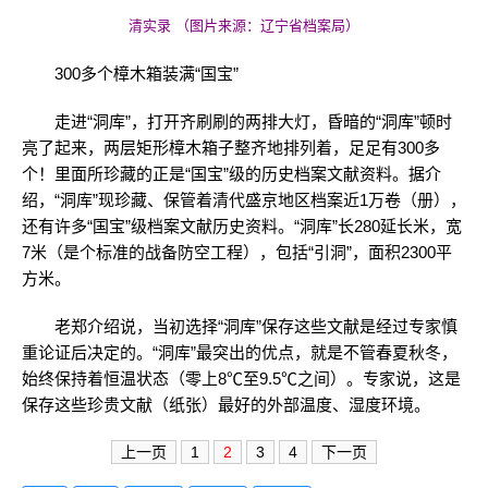
清实录 （图片来源：辽宁省档案局）
300多个樟木箱装满“国宝”
走进“洞库”，打开齐刷刷的两排大灯，昏暗的“洞库”顿时
亮了起来，两层矩形樟木箱子整齐地排列着，足足有300多
个！里面所珍藏的正是“国宝”级的历史档案文献资料。据介
绍，“洞库”现珍藏、保管着清代盛京地区档案近1万卷（册），
还有许多“国宝”级档案文献历史资料。“洞库”长280延长米，宽
7米（是个标准的战备防空工程），包括“引洞”，面积2300平
方米。
老郑介绍说，当初选择“洞库”保存这些文献是经过专家慎
重论证后决定的。“洞库”最突出的优点，就是不管春夏秋冬，
始终保持着恒温状态（零上8℃至9.5℃之间）。专家说，这是
保存这些珍贵文献（纸张）最好的外部温度、湿度环境。
上一页
1
2
3
4
下一页