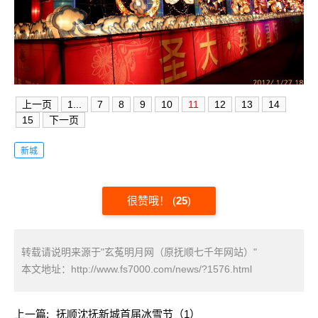
上一页
1...
7
8
9
10
11
12
13
14
15
下一页
新城
很赞哦！
(
25
)
转载请说明来源于"玄菟明月网（原抚顺七千年网站）"
本文地址：
http://www.fs7000.com/news/?1576.html
上一篇:
抚顺沈抚新城首届冰雪节（1）