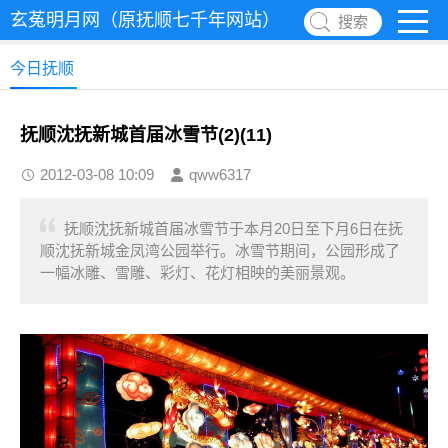
玄菟明月网（原抚顺七千年网站）
搜索
今日抚顺
抚顺沈抚新城首届冰雪节(2)(11)
2012-03-08 10:09
qww6317
抚顺沈抚新城首届冰雪节于本月20日至下月6日在抚
顺沈抚新城金凤湾公园举行。冰雪节期间，公园形成了
一幅冰雕、雪雕、彩灯、花灯相映的美丽景观。