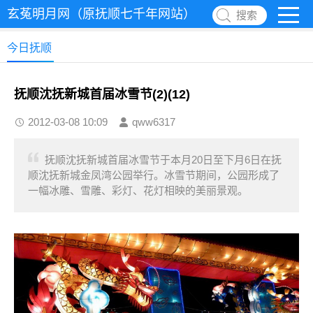
玄菟明月网（原抚顺七千年网站）
搜索
今日抚顺
抚顺沈抚新城首届冰雪节(2)(12)
2012-03-08 10:09
qww6317
抚顺沈抚新城首届冰雪节于本月20日至下月6日在抚
顺沈抚新城金凤湾公园举行。冰雪节期间，公园形成了
一幅冰雕、雪雕、彩灯、花灯相映的美丽景观。