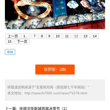
上一页
1...
7
8
9
10
11
12
13
14
15
下一页
新城
很赞哦！
(
25
)
转载请说明来源于"玄菟明月网（原抚顺七千年网站）"
本文地址：
http://www.fs7000.com/news/?1576.html
上一篇:
抚顺沈抚新城首届冰雪节（1）