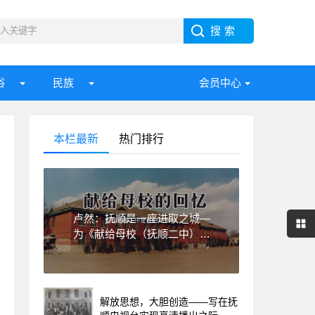
俗
民族
会员中心
本栏最新
热门排行
卢然：抚顺是一座进取之城—
为《献给母校（抚顺二中）的
回忆》一书作序
解放思想，大胆创造——写在抚