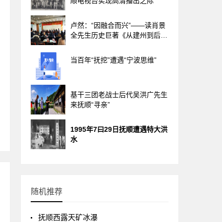
顺电视台实现高清播出之际
卢然：“因融合而兴”——读肖景
全先生历史巨著《从建州到后
金》
当百年“抚挖”遭遇“宁波思维”
基干三团老战士后代吴洪广先生
来抚顺“寻亲”
1995年7曰29日抚顺遭遇特大洪
水
随机推荐
抚顺西露天矿冰瀑