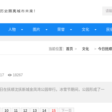
人物
图片
荣誉
文化
民
当前位置：
首页
>
文化
>
今日抚顺
17
18267
6日在抚顺沈抚新城金凤湾公园举行。冰雪节期间，公园形成了一
10
11
12
13
14
15
下一页