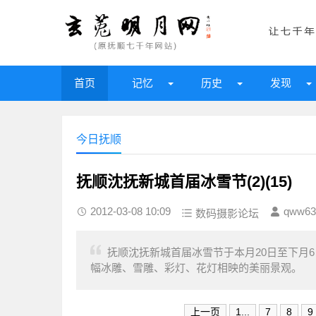
首页
记忆
历史
发现
今日抚顺
抚顺沈抚新城首届冰雪节(2)(15)
2012-03-08 10:09
qww63
数码摄影论坛
抚顺沈抚新城首届冰雪节于本月20日至下月
幅冰雕、雪雕、彩灯、花灯相映的美丽景观。
上一页
1...
7
8
9