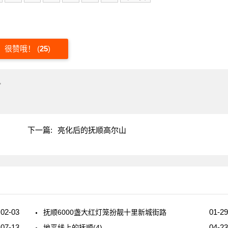
很赞哦！
(
25
)
"
下一篇:
亮化后的抚顺高尔山
02-03
01-29
抚顺6000盏大红灯笼扮靓十里新城街路
07-13
04-23
地平线上的抚顺(4)