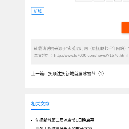
新城
转载请说明来源于"玄菟明月网（原抚顺七千年网站）
本文地址：
http://www.fs7000.com/news/?1576.html
上一篇:
抚顺沈抚新城首届冰雪节（1）
相关文章
沈抚新城第二届冰雪节1日晚启幕
高尔山新城遗址出土的部分文物