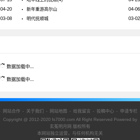
04-20
04-06
新年重游高尔山
03-08
03-02
明代抚顺城
数据加载中...
数据加载中...
-
网站合作
-
关于我们
-
网站地图
-
给我留言
-
投稿中心
-
申请专栏
Copyright @ 2012-2020 fs7000.com All Right Reserved Powered by
玄菟明月网 版权所有
本网站独立运营，与任何机构无关