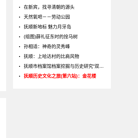
在新宾，找寻清朝的源头
天然氧吧－－劳动公园
抚顺新地标 魅力月牙岛
(组图)薛礼征东时的拴马树
孙相适：神奇的灵秀峰
抚顺：上哈达村的比肩风物
抚顺市档案馆档案挖掘与历史研究“双跃升”
抚顺历史文化之旅(第六站)：金花楼