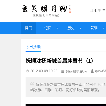
首页
记忆
历史
发现
今日抚顺
抚顺沈抚新城首届冰雪节（1）
2012-03-08 10:22
qww63
数码摄影论坛
抚顺沈抚新城首届冰雪节于本月20日至下月
幅冰雕、雪雕、彩灯、花灯相映的美丽景观。