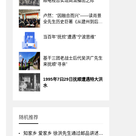
顺电视台实现高清播出之际
卢然：“因融合而兴”——读肖景
全先生历史巨著《从建州到后
金》
当百年“抚挖”遭遇“宁波思维”
基干三团老战士后代吴洪广先生
来抚顺“寻亲”
1995年7曰29日抚顺遭遇特大洪
水
随机推荐
知家乡 爱家乡 徐洪先生通过邮品讲述抚顺历史