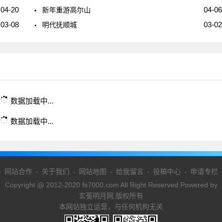
04-20
04-06
新年重游高尔山
03-08
03-02
明代抚顺城
数据加载中...
数据加载中...
-
网站合作
-
关于我们
-
网站地图
-
给我留言
-
投稿中心
-
申请专栏
Copyright @ 2012-2020 fs7000.com All Right Reserved Powered by
玄菟明月网 版权所有
本网站独立运营，与任何机构无关