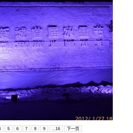
4
5
6
7
8
9
...16
下一页