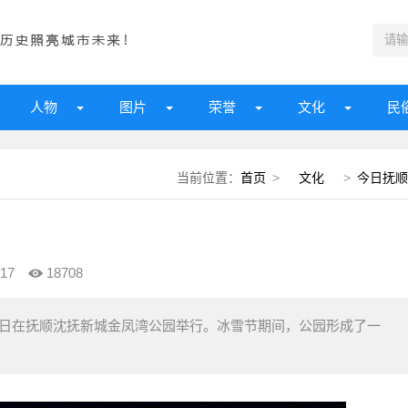
人物
图片
荣誉
文化
民
当前位置：
首页
>
文化
>
今日抚顺
17
18708
6日在抚顺沈抚新城金凤湾公园举行。冰雪节期间，公园形成了一