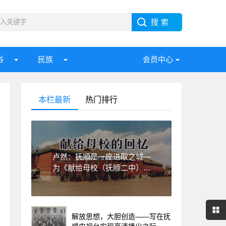
俗
民族
会员中心
本栏最新
热门排行
卢然：抚顺是一座进取之城—
为《献给母校（抚顺二中）的
回忆》一书作序
解放思想，大胆创造——写在抚