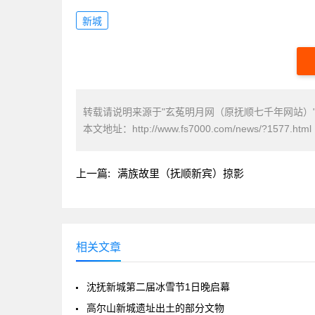
新城
转载请说明来源于"玄菟明月网（原抚顺七千年网站）
本文地址：
http://www.fs7000.com/news/?1577.html
上一篇:
满族故里（抚顺新宾）掠影
相关文章
沈抚新城第二届冰雪节1日晚启幕
高尔山新城遗址出土的部分文物