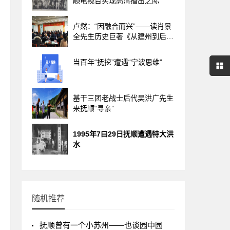
顺电视台实现高清播出之际
卢然：“因融合而兴”——读肖景
全先生历史巨著《从建州到后
金》
当百年“抚挖”遭遇“宁波思维”
基干三团老战士后代吴洪广先生
来抚顺“寻亲”
1995年7曰29日抚顺遭遇特大洪
水
随机推荐
抚顺曾有一个小苏州——也谈园中园