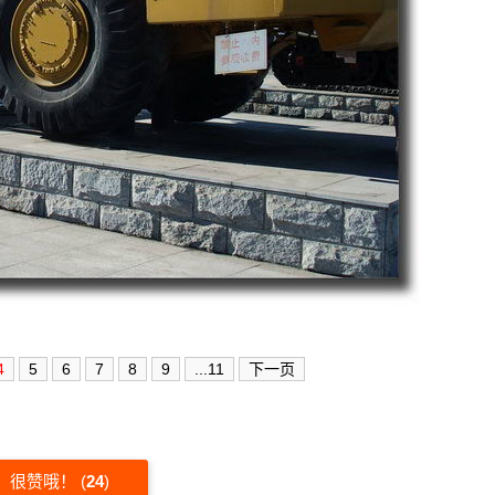
4
5
6
7
8
9
...11
下一页
很赞哦！
(
24
)