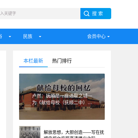
俗
民族
会员中心
本栏最新
热门排行
卢然：抚顺是一座进取之城—
为《献给母校（抚顺二中）的
回忆》一书作序
解放思想，大胆创造——写在抚