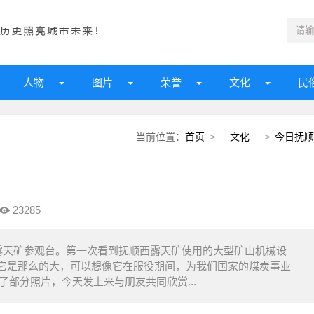
人物
图片
荣誉
文化
民
当前位置：
首页
>
文化
>
今日抚顺
23285
露天矿参观台。第一次看到抚顺西露天矿使用的大型矿山机械设
它是那么的大，可以想像它在服役期间，为我们国家的煤炭事业
了部分照片，今天发上来与朋友共同欣赏...