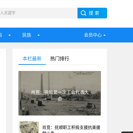
俗
民族
会员中心
本栏最新
热门排行
肖竞：抚顺第一次工会代表大
会
肖竞：抚顺职工积极支援抗美援