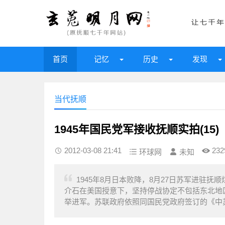
首页
记忆
历史
发现
当代抚顺
1945年国民党军接收抚顺实拍(15)
2012-03-08 21:41
232
环球网
未知
1945年8月日本败降，8月27日苏军进驻抚
介石在美国授意下，坚持停战协定不包括东北地
举进军。苏联政府依照同国民党政府签订的《中苏