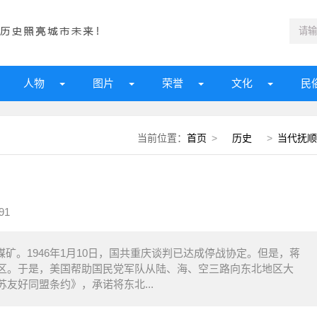
人物
图片
荣誉
文化
民
当前位置：
首页
>
历史
>
当代抚顺
91
顺煤矿。1946年1月10日，国共重庆谈判已达成停战协定。但是，蒋
区。于是，美国帮助国民党军队从陆、海、空三路向东北地区大
友好同盟条约》，承诺将东北...