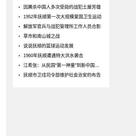
因屠杀中国人多次受勋的战犯土屋芳雄
1952年抚顺第一次大规模爱国卫生运动
解放军官兵与战犯管理所工作人员合影
草市和南山城之战
说说抚顺的篮球运动发展
1960年抚顺遭遇特大洪水袭击
江希张：从民国“第一神童”到新中国科技专家
抚顺市卫戍司令部维护社会治安的布告