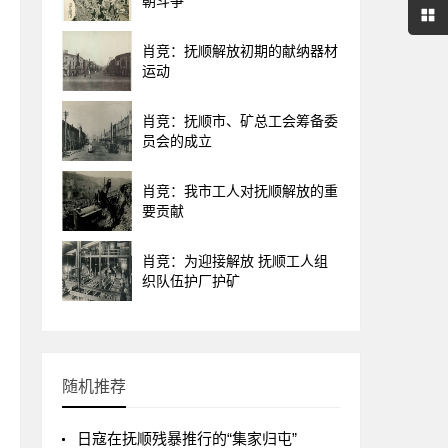
朝斗争
肖竞：抚顺解放初期的献纳器材
运动
肖竞：抚顺市、矿总工会筹备委
员会的成立
肖竞：我市工人对抚顺解放的重
要贡献
肖竞：为迎接解放 抚顺工人组
织队伍护厂护矿
随机推荐
日寇在抚顺残暴推行的“集家归屯”