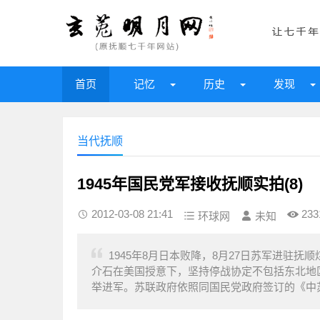
首页
记忆
历史
发现
当代抚顺
1945年国民党军接收抚顺实拍(8)
2012-03-08 21:41
233
环球网
未知
1945年8月日本败降，8月27日苏军进驻抚
介石在美国授意下，坚持停战协定不包括东北地
举进军。苏联政府依照同国民党政府签订的《中苏