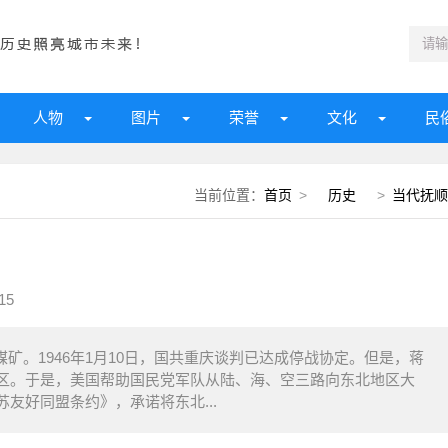
人物
图片
荣誉
文化
民
当前位置：
首页
>
历史
>
当代抚顺
15
顺煤矿。1946年1月10日，国共重庆谈判已达成停战协定。但是，蒋
区。于是，美国帮助国民党军队从陆、海、空三路向东北地区大
友好同盟条约》，承诺将东北...