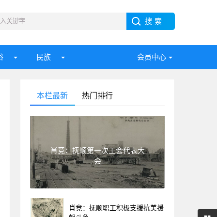
俗
民族
会员中心
本栏最新
热门排行
肖竞：抚顺第一次工会代表大
会
肖竞：抚顺职工积极支援抗美援