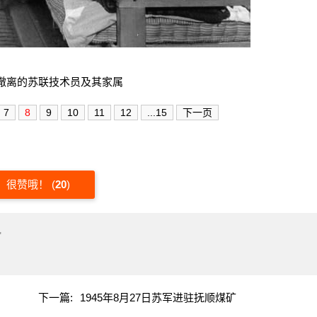
撤离的苏联技术员及其家属
7
8
9
10
11
12
...15
下一页
很赞哦！
(
20
)
"
下一篇:
1945年8月27日苏军进驻抚顺煤矿