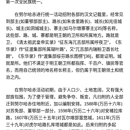
第一次全民族统一。
在努尔哈赤进行统一活动招附各部的汉文记载里，经常见
到部主(如董鄂部部主)、路长(如朱舍里路长)、城长(如兆佳城
长)、城主(如洞城城主)、寨主(如马尔墩寨寨主)[35]等名称，
这些部、路、城、寨都是明王朝的卫所和所属地方。路就是
卫，《清太祖武皇帝实录》“征东海兀吉部所属呼夜卫”，《东
华录》作“征渥集部所属瑚叶路”，又“兀吉部内瑞粉卫酋长吐
朗”，《东华录》作“渥集部绥芬路长图楞”[36]，都是证明。城
就是所。他们不满足于明王朝卫所都指挥、千百户、镇抚等官
名，而用自己统领的地名称长称主，但仍属于明王朝领土和统
治之内。
在努尔哈赤活动初期，由于人口少、土地宽阔，又有强大
部族包围，为了便于管理，避免争夺、叛变，凡归附的人全部
迁到努尔哈赤住地附近，加以编制安排。1588年(万历十六年)
对苏免部、董鄂部一部分，1598年(万历二十六年)对安褚拉库
路，1607年(万历三十五年)对瓦尔喀部蜚悠城，1611年(万历
三十九年)对虎尔哈路扎库塔城都是如此。后来归附的多起