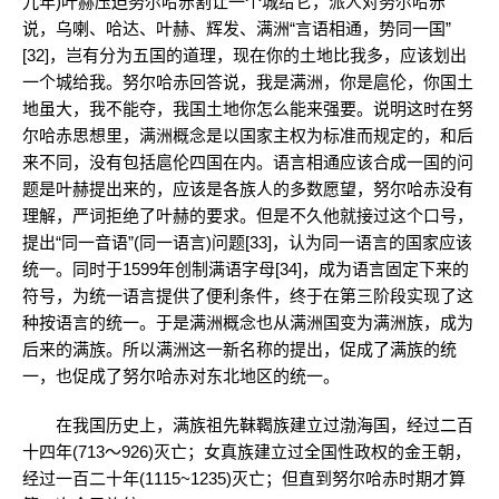
九年)叶赫压迫努尔哈赤割让一个城给它，派人对努尔哈赤
说，乌喇、哈达、叶赫、辉发、满洲“言语相通，势同一国”
[32]，岂有分为五国的道理，现在你的土地比我多，应该划出
一个城给我。努尔哈赤回答说，我是满洲，你是扈伦，你国土
地虽大，我不能夺，我国土地你怎么能来强要。说明这时在努
尔哈赤思想里，满洲概念是以国家主权为标准而规定的，和后
来不同，没有包括扈伦四国在内。语言相通应该合成一国的问
题是叶赫提出来的，应该是各族人的多数愿望，努尔哈赤没有
理解，严词拒绝了叶赫的要求。但是不久他就接过这个口号，
提出“同一音语”(同一语言)问题[33]，认为同一语言的国家应该
统一。同时于1599年创制满语字母[34]，成为语言固定下来的
符号，为统一语言提供了便利条件，终于在第三阶段实现了这
种按语言的统一。于是满洲概念也从满洲国变为满洲族，成为
后来的满族。所以满洲这一新名称的提出，促成了满族的统
一，也促成了努尔哈赤对东北地区的统一。
在我国历史上，满族祖先靺鞨族建立过渤海国，经过二百
十四年(713～926)灭亡；女真族建立过全国性政权的金王朝，
经过一百二十年(1115~1235)灭亡；但直到努尔哈赤时期才算