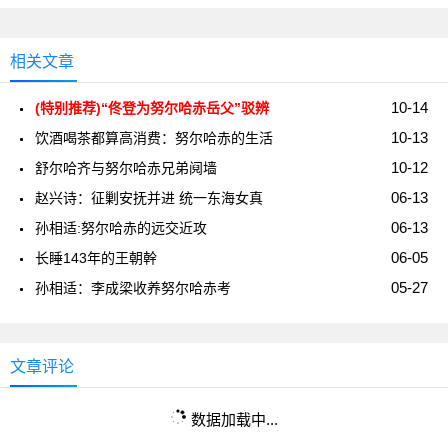
相关文章
10-14
(特别推荐)“佟登为努尔哈赤岳父”驳辨
10-13
饮酒喝茶都算高消费：努尔哈赤的生活
10-12
舒尔哈齐与努尔哈赤兄弟阋墙
06-13
赵兴诗：征剿安抚并进 统一东海女真
06-13
孙相适:努尔哈赤的远交近攻
06-05
长睡143年的王朝幹
05-27
孙相适：李成梁收养努尔哈赤考
文章评论
数据加载中...