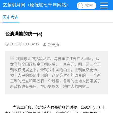
玄菟明月网（原抚顺七千年网站）
搜索
历史考古
谈谈满族的统一(4)
2012-03-09 14:05
郑天挺
我国东北包括黑龙江、乌苏里江江外广大地区，从
女真族全国政权金王朝以后，一直在元、明、清三个王
朝政权统属之下，也就是中国的领土。王朝虽然更迭，
领土人民始终是中国的，这是绝对不能改变的。一个新
王朝的成立和巩固有一个过程，各地的土地人民隶属于
新政权也有先后。在历史悠久土地广大的国家...
当第二阶段，努尔哈赤强盛扩张的时候，1591年(万历十