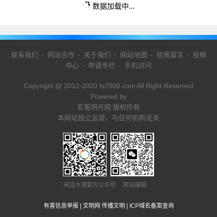
数据加载中...
联系我们
-
网站合作
-
关于我们
-
网站地图
-
给我留言
-
投稿
中心
-
申请专栏
-
手机访问
Copyright @ 2012-2020 fs7000.com All Right Reserved
Powered by
玄菟明月网 版权所有
本网站独立运营，与任何机构无关
闲话大潦官方公众号 网站编辑
有害信息举报
|
文明网 传播文明
|
ICP域名备案查询