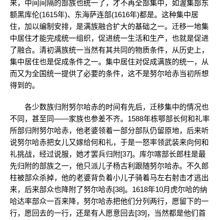
来，中间间隔的部族也统一了，才不再全部集中，如渥集部东
额黑库伦(1615年)、东海萨连部(1616年)都是。这种集中居
住，加以编制安排，是满族融合扩大的基础之一。迁移一地集
中居住才能完成统一组织，促进统一生活和生产，也就是促进
了融合。清初满族统一当然有其共同的物质条件，从历史上，
集中居住也是促成条件之一。集中居住对促成满族的统一，从
而又为全国统一提供了必要的条件，这不是努尔哈赤当初所想
得到的。
各少数族归附努尔哈赤的时间有先后，迁移集中的情况也
不同，甚至同——家族也参差不齐。1588年栋鄂部长何和礼率
所部归附努尔哈赤，他老婆领着一部分部队仍留原地，后来听
说努尔哈赤把女儿又嫁给何和礼，于是一怒率领武装来向何和
礼挑战，经过说服，她才罢兵归附[37]。库尔喀部长郎柱是最
先归附的部族之一，他只派儿子杨古利跟随努尔哈赤。不久郎
柱被部众杀掉，他的老婆背负着小儿子骑着马左右射击才逃出
来，后来部众也降附了努尔哈赤[38]。1618年10月虎尔哈的纳
哈达率部众一百来降，努尔哈赤把他们分列两行，愿留下的一
行，愿回去的一行，还是有人愿意回去[39]，当然都是他们首