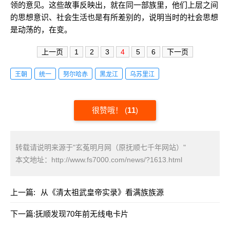
领的意见。这些故事反映出，就在同一部族里，他们上层之间
的思想意识、社会生活也是有所差别的，说明当时的社会思想
是动荡的，在变。
上一页
1
2
3
4
5
6
下一页
王朝
统一
努尔哈赤
黑龙江
乌苏里江
很赞哦！
(
11
)
转载请说明来源于"玄菟明月网（原抚顺七千年网站）"
本文地址：
http://www.fs7000.com/news/?1613.html
上一篇:
从《清太祖武皇帝实录》看满族族源
下一篇:
抚顺发现70年前无线电卡片