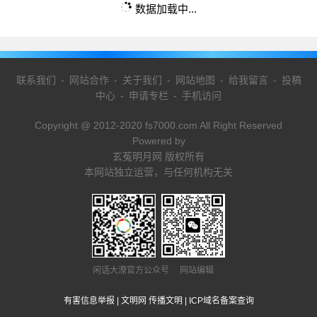
数据加载中...
联系我们
-
网站合作
-
关于我们
-
网站地图
-
给我留言
-
投稿
中心
-
申请专栏
-
手机访问
Copyright @ 2012-2020 fs7000.com All Right Reserved
Powered by
玄菟明月网 版权所有
本网站独立运营，与任何机构无关
闲话大潦官方公众号 网站编辑
有害信息举报
|
文明网 传播文明
|
ICP域名备案查询