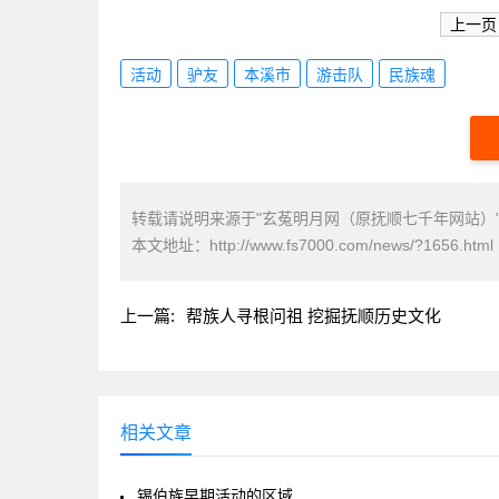
上一页
活动
驴友
本溪市
游击队
民族魂
转载请说明来源于"玄菟明月网（原抚顺七千年网站）
本文地址：
http://www.fs7000.com/news/?1656.html
上一篇:
帮族人寻根问祖 挖掘抚顺历史文化
相关文章
锡伯族早期活动的区域