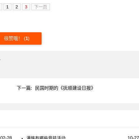
1
2
3
下一页
很赞哦！
(
1
)
"
下一篇:
民国时期的《抚顺建设日报》
02-28
10-27
满族有哪些竞技活动