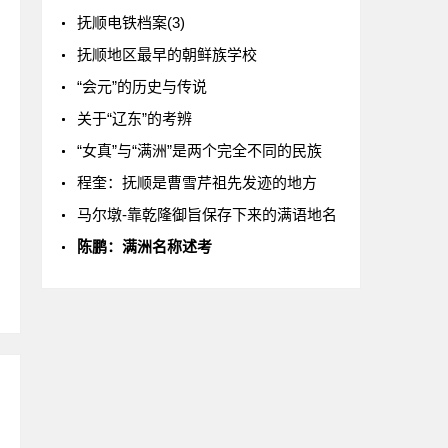
抚顺电铁档案(3)
抚顺地区最早的朝鲜族学校
“会元”的历史与传说
关于“辽东”的考辨
“女真”与“满洲”是两个完全不同的民族
程奎：抚顺是曹雪芹祖先发迹的地方
马尔墩-靠乾隆御旨保存下来的满语地名
陈鹏：满​洲​名​称​述​考