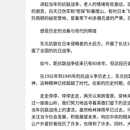
讲起当年的抗联战争，老人的情绪有些激动，泪
的艰苦，白天日伪军和“密探”轮番搜山，有时日本
托简陋的秘密营地，冒着零下40多摄氏度的严寒，
感受历史的沧桑与现代的辉煌
东北抗联在日本侵略者的大后方，开展了长达14
援了全国的抗日战争。
如今，距抗联战争结束已有60余年，但这段历
在1931年到1945年的抗战斗争历史上，东北
神，这种精神已经超越了时代。在新的历史时期，
走走停停、停停走走，两天以来跨雪原、穿林海
过一座座山岭，我们努力地追寻着英雄们留下的足
当年抗联战场上的凄凉。虽然枪林弹雨早已过去，
关注当今社会发展，积极展望未来，响应中央的相
让户外爱好者经历了许多，也得到了许多，同时，