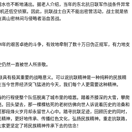
水也不断地涌出。据老人介绍，当年的东北抗日联军作战条件异常
飞机还低空侦察。因此，抗联战士白天不能出密营活动，战士就是依
在高山密林间与侵略者浴血苦战。
年的艰苦卓绝的斗争，有效地牵制了数十万日伪正规军，有力地支
史仍然一直被世人所崇敬。
抗联具有极其重要的战略意义。可以说抗联精神是一种纯粹的民族精
在当今世界经济突飞猛进的今天，我们每个人更需要这种精神。
的行程使整个队伍脱离了城市里的喧嚣。踏着齐膝深的大雪，攀爬
迹。回头望去，那一棵棵枯死的老树仿佛向世人诉说着历史的沧桑和
可那段烽火岁月却永留世人心中。踏寻抗联足迹，回顾历史的同时，
关精神，更好地传承、传播红色文化，弘扬民族精神。重走抗联路，
大家更坚定了将民族精神传承下去的信念！