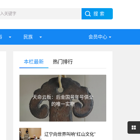
俗
民族
会员中心
本栏最新
热门排行
天命云板：后金国号年号俱全
的唯一实物
辽宁向世界叫响“红山文化”