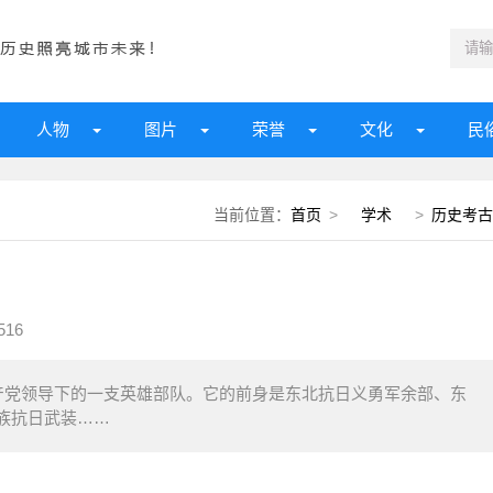
人物
图片
荣誉
文化
民
当前位置：
首页
>
学术
>
历史考古
516
产党领导下的一支英雄部队。它的前身是东北抗日义勇军余部、东
族抗日武装……