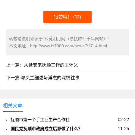
很赞哦！
(
12
)
转载请说明来源于"玄菟明月网（原抚顺七千年网站）"
本文地址：
http://www.fs7000.com/news/?1714.html
上一篇:
从延安来抚顺工作的王怀义
下一篇:
邓凤兰细述与溥杰的深情往事
相关文章
02-22
抚顺市第一个手工业生产合作社
11-25
国民党抚顺市政府成立后都做了什么？