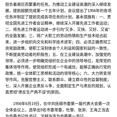
担负着艰巨而繁重的任务。为推动工业建设高潮的深入继续发
展，提前超额完成第一个五年计划，会议提出了1956年的各项
任务并制定了提前完成各项任务的计划，基本措施有：一、贯
彻全国先进工作者会议精神，继续深入开展先进工作者运动；
二、将先进工作者运动进一步引向“又多、又快、又好、又省”
的全面发展；三、将广大职工的劳动热情和生产技术结合起
来，进一步组织向文化和科学技术进军；四、必须正确贯彻工
资奖励政策，使职工深刻体会个人利益和国家利益的一致性，
不断提高劳动者的积极性；五、在工业建设高潮中，加强党的
领导，必须进一步明确党组织在企业中的领导地位，发挥党的
集体领导作用，使党组织形成一个有威信，能够正确执行党的
政策，统一全体职工思想和活动的领导核心；六、大力转变领
导作风，克服官僚主义，联系群众，建立群众性的监督制度；
七、深入开展企业肃反斗争，全面制定生产与肃反的规划，认
真贯彻“肃反生产两不误”的原则。
1956年6月19日，在中共抚顺市委第一届代表大会第一次
全体会议上，选举出9名市委常委，杜黎、张澍、王海之当选
为市委书记处书记，沈越当选为市委第一书记。