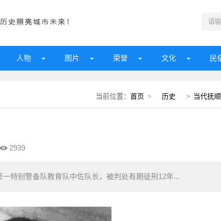
人物
图片
荣誉
文化
民
当前位置：
首页
>
历史
>
当代抚顺
2939
第一特别警备队教育队中佐队长，被判处有期徒刑12年...