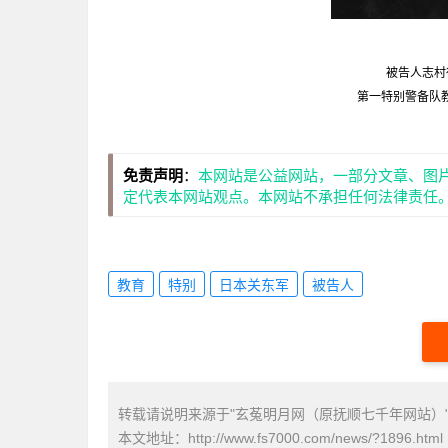
被告人志村
第一特别警备队
免责声明
：
本网站是公益网站，一部分文章、图
定代表本网站观点。本网站不承担任何法律责任
教育
特别
日本关东军
被告人
转载请说明来源于"玄菟明月网（原抚顺七千年网站）
本文地址：
http://www.fs7000.com/news/?1896.html