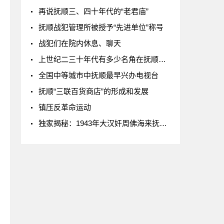
再说抚顺三、四十年代的“老君庙”
抚顺战犯管理所被授予“先进单位”称号
战犯们在院内休息、聊天
上世纪二三十年代有多少名角在抚顺演出？
全国中等城市中抚顺最早兴办电视台
抚顺“三联百货商店”的形成和发展
镇压反革命运动
独家揭秘：1943年大汉奸周佛海来抚顺，是参观还是刺探？