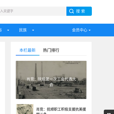
俗
民族
会员中心
本栏最新
热门排行
肖竞：抚顺第一次工会代表大
会
肖竞：抚顺职工积极支援抗美援