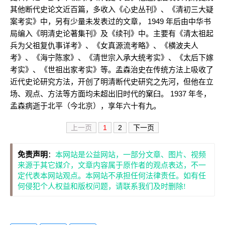
其他断代史论文近百篇，多收入《心史丛刊》、《清初三大疑
案考实》中，另有少量未发表过的文章， 1949 年后由中华书
局编入《明清史论著集刊》及《续刊》中。主要有《清太祖起
兵为父祖复仇事详考》、《女真源流考略》、《横波夫人
考》、《海宁陈家》、《清世宗入承大统考实》、《太后下嫁
考实》、《世祖出家考实》等。孟森治史在传统方法上吸收了
近代史论研究方法，开创了明清断代史研究之先河，但他在立
场、观点、方法等方面均未超出旧时代的窠臼。 1937 年冬，
孟森病逝于北平（今北京），享年六十有九。
上一页
1
2
下一页
免责声明
：
本网站是公益网站，一部分文章、图片、视频
来源于其它媒介，文章内容属于原作者的观点表达，不一
定代表本网站观点。本网站不承担任何法律责任。如有任
何侵犯个人权益和版权问题，请联系我们及时删除!