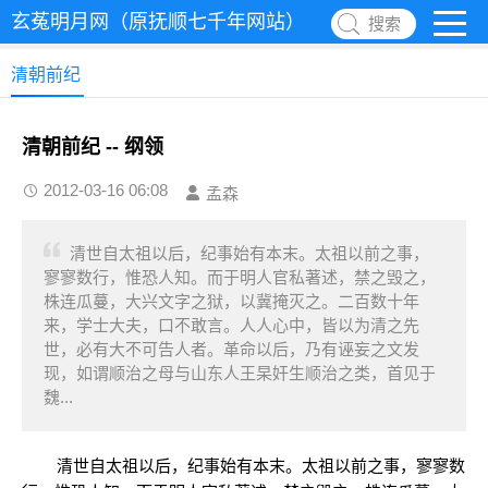
玄菟明月网（原抚顺七千年网站）
搜索
清朝前纪
清朝前纪 -- 纲领
2012-03-16 06:08
孟森
清世自太祖以后，纪事始有本末。太祖以前之事，
寥寥数行，惟恐人知。而于明人官私著述，禁之毁之，
株连瓜蔓，大兴文字之狱，以冀掩灭之。二百数十年
来，学士大夫，口不敢言。人人心中，皆以为清之先
世，必有大不可告人者。革命以后，乃有诬妄之文发
现，如谓顺治之母与山东人王杲奸生顺治之类，首见于
魏...
清世自太祖以后，纪事始有本末。太祖以前之事，寥寥数