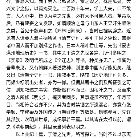
行，惟恐人知。而于明人官私著述，禁之毁之，株连瓜蔓，大
兴文字之狱，以冀掩灭之。二百数十年来，学士大夫，口不敢
言。人人心中，皆以为清之先世，必有大不可告人者。革命以
后，乃有诬妄之文发现，如谓顺治之母与山东人王杲奸生顺治
之类，首见于魏声和之《鸡林旧闻录》。当时已据实辟之。近
见有人译英人濮兰德所著《清宫史》，亦引王杲之诬说，盖得
诸中国人而不加别择之作也。日本人稻叶君山等，先出《蒙古
满州地理历史》一书，其中关于清之先世各篇，所引多明之
《实录》及明代所成之《全辽志》等书，种类亦无几，惟皆为
吾辈未见。又有朝鲜人著述数种，则更非中国人所能见矣。继
又出《清朝全史》一书，所叙事实，略较《历史地理》为多，
而颇少标明出处者，亦为一憾。但据其著书之例及所征引之可
信，则知叙述之事实，亦断然有本而已。因稻叶之书，反而求
之清人所修《明史》，掩灭者固多，其事迹虽不明了，年月节
目，尚相符合者亦不少。其为当时禁锢之所遗漏者，亦竟有张
学颜、李成梁及外国传之《朝鲜传》等数处。钩稽参互，先详
其部族，次明其世系，成纪事若干篇。以其皆在太祖以前，谓
之《清朝前纪》。其目录当列表以明之。
以上共纪十篇，于清之先世，略可探讨。当时不过以东夷