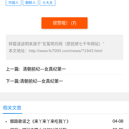
中国人
朝鲜人
士大夫
很赞哦！
(
7
)
转载请说明来源于"玄菟明月网（原抚顺七千年网站）"
本文地址：
http://www.fs7000.com/news/?1943.html
上一篇:
清朝前纪—女真纪第一
下一篇:
清朝前纪—女真纪第一
相关文章
04-08
御路歌谣之《来丫来丫来吃我丫》