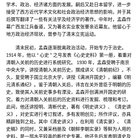
学术、政治、经济诸方面的发展。嗣后又赴日本留学，进一步
接受了西方近代学术文化和社会政治经济思想的影响，并于其
后撰写翻译了一些有关法学及经济学的著作。中年时，孟森作
幕广西龙江兵备道，又为著名实业家张謇亲近幕友。他留心于
地方政治经济现状，曾参与了清末立宪运动。
清末民初，孟森逐渐脱离政治活动，开始专力于治史。
1914 年，他以 “ 心史 ” 之号发表《心史史料》第一册，着重对
清朝入关前的历史进行系统研究。 1930 年，孟森受聘于南京
中央大学，讲授清朝入关前历史，撰成讲义《清朝前纪》。不
久，复受聘于国立北京大学，讲授《满洲开国史》，编纂《明
元清系通纪》。鉴于清朝入关后，讳言在关外曾臣于明朝的历
史，致使其入关前史事多有湮没，孟森开创满洲开国史的研
究，着力对清朝入关前后的历史资料进行发掘、梳理和考订。
此间，他还讲授明、清断代史，著有《明史讲义》、《清史讲
义》，对史实进行考订叙述，多有发明创见；所作评议，亦具
精辟独到之处。其中《清史讲义》，在利用《清实录》、《清
史稿》的同时，又兼采档册及《朝鲜李朝实录》等鲜为人用的
史料，是一部水平较高的断代史专著。他还先后发表明清史及