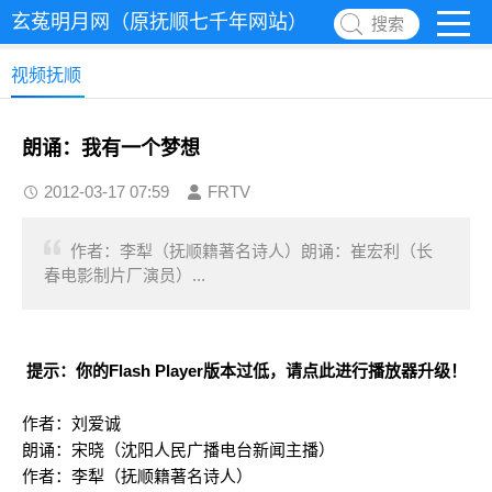
玄菟明月网（原抚顺七千年网站）
搜索
视频抚顺
朗诵：我有一个梦想
2012-03-17 07:59
FRTV
作者：李犁（抚顺籍著名诗人）朗诵：崔宏利（长
春电影制片厂演员）...
提示：你的Flash Player版本过低，请
点此进行播放器升级
！
作者：刘爱诚
朗诵：宋晓（沈阳人民广播电台新闻主播）
作者：李犁（抚顺籍著名诗人）