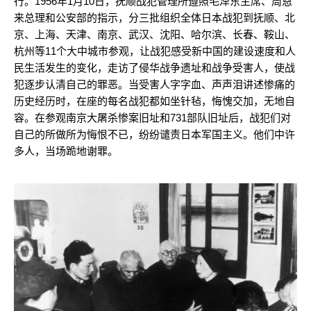
行。1956年1月10日，抚顺战犯管理所遵照毛泽东主席、周恩
来总理和公安部的指示，分三批组织全体日本战犯到抚顺、北
京、上海、天津、南京、武汉、沈阳、哈尔滨、长春、鞍山、
杭州等11个大中城市参观，让战犯感受新中国的建设速度和人
民生活发生的变化，走访了侵华战争遗址和战争受害人，使战
犯逐步认清自己的罪恶。当受害人字字血、声声泪讲述惨痛的
历史经历时，在座的每名战犯都如坐针毡，悔愧交加，无地自
容。在参观南京大屠杀惨案旧址和731部队旧址后，战犯们对
自己的所做所为悔恨不已，纷纷谴责日本军国主义。他们中许
多人，当场跪地谢罪。