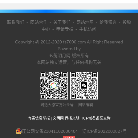
联系我们
-
网站合作
-
关于我们
-
网站地图
-
给我留言
-
投稿
中心
-
申请专栏
-
手机访问
Copyright @ 2012-2020 fs7000.com All Right Reserved
Powered by
玄菟明月网 版权所有
本网站独立运营，与任何机构无关
闲话大潦官方公众号 网站编辑
有害信息举报
|
文明网 传播文明
|
ICP域名备案查询
辽公网安备21041102000404
辽ICP备2022000827号