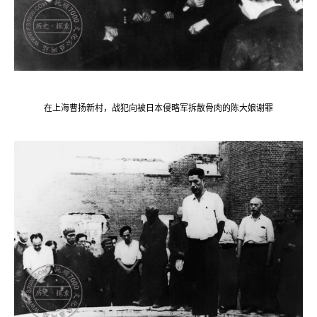
在上海曹扬新村，战犯向被日本侵略军拆散骨肉的陈大娘谢罪