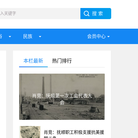
俗
民族
会员中心
本栏最新
热门排行
肖竞：抚顺第一次工会代表大
会
肖竞：抚顺职工积极支援抗美援