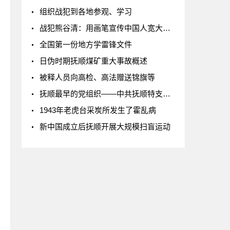
组织战犯到各地参观、学习
战犯熊谷清：用画笔宣传中国人宽大胸怀
全国第一份地方学雷锋文件
日伪时期抚顺煤矿重大事故概述
被释人员向高检、高法赠送锦旗等
抚顺最早的党组织——中共抚顺特支的建立
1943年老虎台采炭所发生了霍乱病
新中国成立后抚顺开展大规模扫盲运动