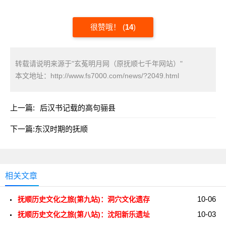
很赞哦！
(
14
)
转载请说明来源于"玄菟明月网（原抚顺七千年网站）"
本文地址：
http://www.fs7000.com/news/?2049.html
上一篇:
后汉书记载的高句骊县
下一篇:
东汉时期的抚顺
相关文章
10-06
抚顺历史文化之旅(第九站)：洞穴文化遗存
10-03
抚顺历史文化之旅(第八站)：沈阳新乐遗址