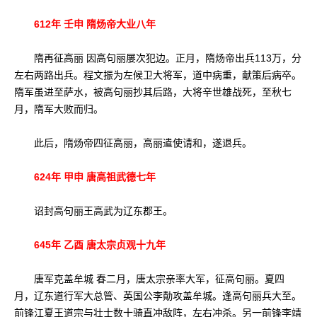
612年 壬申 隋炀帝大业八年
隋再征高丽 因高句丽屡次犯边。正月，隋炀帝出兵113万，分
左右两路出兵。程文振为左候卫大将军，道中病重，献策后病卒。
隋军虽进至萨水，被高句丽抄其后路，大将辛世雄战死，至秋七
月，隋军大败而归。
此后，隋炀帝四征高丽，高丽遣使请和，遂退兵。
624年 甲申 唐高祖武德七年
诏封高句丽王高武为辽东郡王。
645年 乙酉 唐太宗贞观十九年
唐军克盖牟城 春二月，唐太宗亲率大军，征高句丽。夏四
月，辽东道行军大总管、英国公李勣攻盖牟城。逢高句丽兵大至。
前锋江夏王道宗与壮士数十骑直冲敌阵，左右冲杀。另一前锋李靖