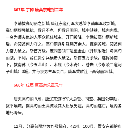
667年 丁卯 唐高宗乾封二年
李勣拔高句丽之新城 唐辽东道行军大总管李勣率军攻新城，
高句丽顽强抵抗，数月不克。但数月围困，城中缺粮，城内内乱，
一名为师夫仇的人率众抓住城主，开门投降。李勣拔高句丽新城
后，命契苾何力守之。高句丽兵引靺鞨万余人，据南苏城。契苾何
力奋力破之，斩首万级。庞同善领军进至金山（开原附近）与高句
丽战，不利。薛仁贵引兵横击大破之，斩首五万余级。遂挥师南
下，拔南苏（今五龙山）、木底（今木奇）、苍岩（今永陵二道河
子山城）3城，并与泉男生军会合，唐军乘胜连下高句丽16城。
668年 戊辰 唐高宗总章元年
唐灭高句丽 9月，唐辽东道行军大总管、司空、英国公李勣，
拔平壤城，擒高句丽王高臧及其大臣泉男建，高句丽遂亡，境内各
地尽降唐。
12月，分高句丽地为九都督府，42州，100县，置安东都护府