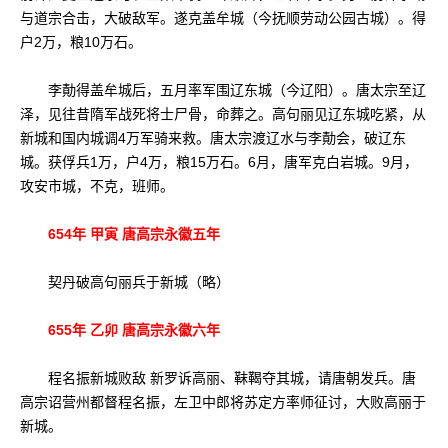
与道宗合击，大破敌军。遂克盖牟城（今抚顺劳动公园古城）。得
户2万，粮10万石。
李勣得盖牟城后，五月率军围辽东城（今辽阳）。唐太宗至辽
泽，见往昔隋军战死将士尸骨，命葬之。高句丽见辽东城吃紧，从
新城和国内城调4万军骑来救。唐太宗渡辽水与李勣会，破辽东
城。获俘兵1万，户4万，粮15万石。6月，唐军克白岩城。9月，
攻安市城，不克，班师。
654年 甲寅 唐高宗永徽五年
契丹破高句丽兵于新城（略）
655年 乙卯 唐高宗永徽六年
程名振新城败敌 新罗诉高丽、靺鞨夺其城，请唐朝发兵。唐
高宗诏营州都督程名振，左卫中郎将苏定方率师征讨，大败高丽于
新城。