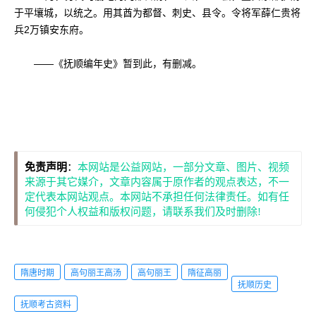
于平壤城，以统之。用其酋为都督、刺史、县令。令将军薛仁贵将
兵2万镇安东府。
——《抚顺编年史》暂到此，有删减。
免责声明
：
本网站是公益网站，一部分文章、图片、视频
来源于其它媒介，文章内容属于原作者的观点表达，不一
定代表本网站观点。本网站不承担任何法律责任。如有任
何侵犯个人权益和版权问题，请联系我们及时删除!
隋唐时期
高句丽王高汤
高句丽王
隋征高丽
抚顺历史
抚顺考古资料