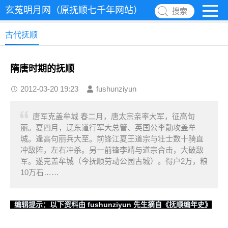
玄菟明月网（原抚顺七千年网站）
搜索
古代抚顺
隋唐时期的抚顺
2012-03-20 19:23
fushunziyun
唐军克盖牟城 春二月，唐太宗亲率大军，征高句
丽。夏四月，辽东道行军大总管、英国公李勣攻盖牟
城。逢高句丽兵大至。前锋江夏王道宗与壮士数十骑直
冲敌阵，左右冲杀。另一前锋李靖与道宗合击，大破敌
军。遂克盖牟城（今抚顺劳动公园古城）。得户2万，粮
10万石……
编辑提示：以下资料由 fushunziyun 先生摘自《抚顺编年史》