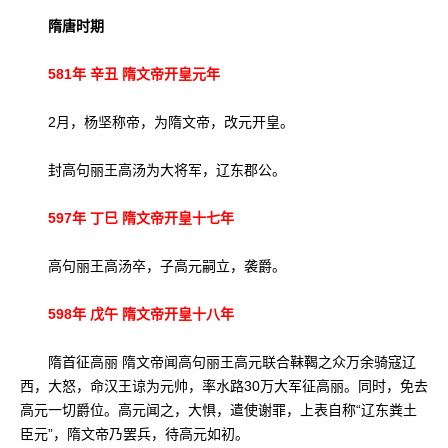
隋唐时期
581年 辛丑 隋文帝开皇元年
2月，杨坚称帝，为隋文帝，改元开皇。
封高句丽王高汤为大将军，辽东郡公。
597年 丁巳 隋文帝开皇十七年
高句丽王高汤卒，子高元嗣立，袭爵。
598年 戊午 隋文帝开皇十八年
隋首征高丽 隋文帝闻高句丽王高元联合靺鞨之众万余骑寇辽
西，大怒，命汉王谅为元帅，率水路30万大军征高丽。同时，免去
高元一切爵位。高元闻之，大惧，遣使谢罪，上表自称“辽东粪土
臣元”，隋文帝乃罢兵，待高元如初。