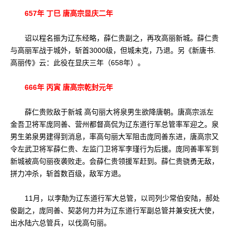
657年 丁巳 唐高宗显庆二年
诏以程名振为辽东经略，薛仁贵副之，再攻高丽新城。薛仁贵
与高丽军战于城外，斩首3000级，但城未克，乃退。另《新唐书.
高丽传》云：此役在显庆三年（658年）。
666年 丙寅 唐高宗乾封元年
薛仁贵败敌于新城 高句丽大将泉男生欲降唐朝。唐高宗派左
金吾卫将军庞同善、营州都督高侃为辽东道行军总管率军迎之。泉
男生弟泉男建得到消息，率高句丽大军阻击庞同善东进，唐高宗又
令左武卫将军薛仁贵、左监门卫将军李瑾行为后援。庞同善率军到
新城被高句丽夜袭败走。会薛仁贵领援军赶到。薛仁贵骁勇无敌，
拼力冲杀，斩首数百级，敌军方退。
11月，以李勣为辽东道行军大总管，以司列少常伯安陆，郝处
俊副之，庞同善、契苾何力并为辽东道行军副总管并兼安抚大使，
出水陆六总管兵，以伐高句丽。