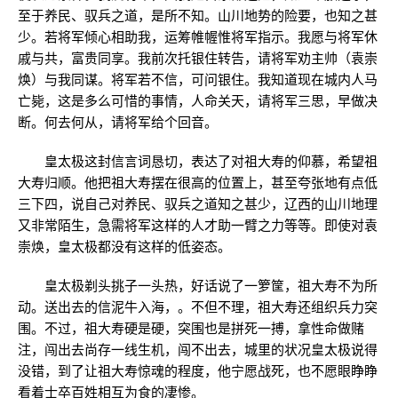
至于养民、驭兵之道，是所不知。山川地势的险要，也知之甚
少。若将军倾心相助我，运筹帷幄惟将军指示。我愿与将军休
戚与共，富贵同享。我前次托银住转告，请将军劝主帅（袁崇
焕）与我同谋。将军若不信，可问银住。我知道现在城内人马
亡毙，这是多么可惜的事情，人命关天，请将军三思，早做决
断。何去何从，请将军给个回音。
皇太极这封信言词恳切，表达了对祖大寿的仰慕，希望祖
大寿归顺。他把祖大寿摆在很高的位置上，甚至夸张地有点低
三下四，说自己对养民、驭兵之道知之甚少，辽西的山川地理
又非常陌生，急需将军这样的人才助一臂之力等等。即使对袁
崇焕，皇太极都没有这样的低姿态。
皇太极剃头挑子一头热，好话说了一箩筐，祖大寿不为所
动。送出去的信泥牛入海，。不但不理，祖大寿还组织兵力突
围。不过，祖大寿硬是硬，突围也是拼死一搏，拿性命做赌
注，闯出去尚存一线生机，闯不出去，城里的状况皇太极说得
没错，到了让祖大寿惊魂的程度，他宁愿战死，也不愿眼睁睁
看着士卒百姓相互为食的凄惨。