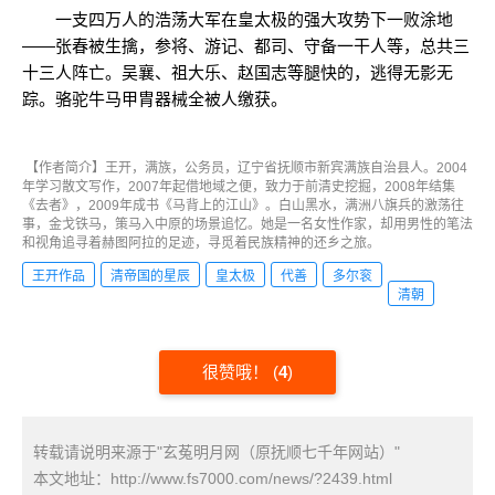
一支四万人的浩荡大军在皇太极的强大攻势下一败涂地
——张春被生擒，参将、游记、都司、守备一干人等，总共三
十三人阵亡。吴襄、祖大乐、赵国志等腿快的，逃得无影无
踪。骆驼牛马甲胄器械全被人缴获。
【作者简介】王开，满族，公务员，辽宁省抚顺市新宾满族自治县人。2004
年学习散文写作，2007年起借地域之便，致力于前清史挖掘，2008年结集
《去者》，2009年成书《马背上的江山》。白山黑水，满洲八旗兵的激荡往
事，金戈铁马，策马入中原的场景追忆。她是一名女性作家，却用男性的笔法
和视角追寻着赫图阿拉的足迹，寻觅着民族精神的还乡之旅。
王开作品
清帝国的星辰
皇太极
代善
多尔衮
清朝
很赞哦！
(
4
)
转载请说明来源于"玄菟明月网（原抚顺七千年网站）"
本文地址：
http://www.fs7000.com/news/?2439.html