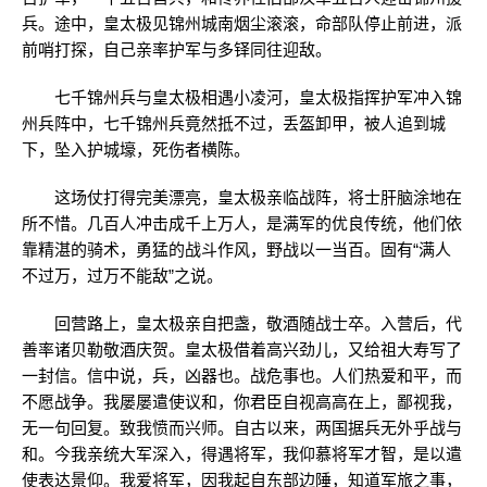
兵。途中，皇太极见锦州城南烟尘滚滚，命部队停止前进，派
前哨打探，自己亲率护军与多铎同往迎敌。
七千锦州兵与皇太极相遇小凌河，皇太极指挥护军冲入锦
州兵阵中，七千锦州兵竟然抵不过，丢盔卸甲，被人追到城
下，坠入护城壕，死伤者横陈。
这场仗打得完美漂亮，皇太极亲临战阵，将士肝脑涂地在
所不惜。几百人冲击成千上万人，是满军的优良传统，他们依
靠精湛的骑术，勇猛的战斗作风，野战以一当百。固有“满人
不过万，过万不能敌”之说。
回营路上，皇太极亲自把盏，敬酒随战士卒。入营后，代
善率诸贝勒敬酒庆贺。皇太极借着高兴劲儿，又给祖大寿写了
一封信。信中说，兵，凶器也。战危事也。人们热爱和平，而
不愿战争。我屡屡遣使议和，你君臣自视高高在上，鄙视我，
无一句回复。致我愤而兴师。自古以来，两国据兵无外乎战与
和。今我亲统大军深入，得遇将军，我仰慕将军才智，是以遣
使表达景仰。我爱将军，因我起自东部边陲，知道军旅之事，