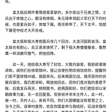
将。
皇太极后两件事情感是真挚的，多尔衮出于兄弟之情，士
兵出于体恤之心，都没有掺假。朱元璋率领起义军打天下的时
候，也是爱兵如子，体恤下属。南京称帝了，天下太平，怕部
下篡党夺权才大开杀戒。
皇太极和祖大寿炮轰兵攻几个回合，大凌河固若金汤，皇
太极也有耐心，反正袁崇焕死了，剩下祖大寿慢慢蚕食，像熬
鹰一样消磨尽傲气，把他招降。
这一天，他给祖大寿写了封信，大致内容是，我前欲遣使
讲和，闻你们在修筑锦州，我让信使杜明忠捎信给你，提醒你
们若不罢修锦州城，我既举兵。后来两国交战，我俘获你的侦
察兵银住，我仍愿讲和，释放他回去，而你们竟对我的意愿不
睬，后我发兵燕京，频频致书，欲两国和好。你们君臣却以宋
朝故事为鉴，无一言回复我。但崇祯并非宋主传人，此一时，
彼一时，天时人心，各有不同。你们大国哪能没有智慧之士，
当今之际，该审时度势，劝告你国皇帝与我结好。征战非我所