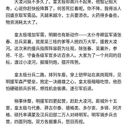
大凌河挺不多久了。皇太极却高兴不起来，他惦记祖大
寿，心说你赶快投降算了，何苦死扛着呢。你不降，我得派人
回盛京取军需品。天越来越冷，士兵要添衣。火药得多备些，
物资消耗太大了。
皇太极增加军需，明朝也有新动作——太仆寺卿监军道张
春、总兵吴襄，就是吴三桂的爹等人统四万大军，援救大凌
河。这次来的援兵指挥阵容蔚为壮观，除张春、吴襄外，参
将、千总、守备各级军官多达百余人。大家为了一个共同的目
标，渡过小凌河，掘壕列炮，摆开阵势。
皇太极分兵二路，排列车盾，穿上铠甲站在高岗观阵，见
明援军森严壁垒，抱定一决雌雄之心，皇太极暗暗吃惊，他恐
怕硬碰损兵折将，想找机会偷袭，遂引军后退。
稍事休整，明援军四更起营，赶赴大凌河。距城外十五
里，皇太极与代善、莽古尔泰、德格类、多尔衮、多铎、阿济
格、硕托率满蒙及汉兵旧部二万人对峙明军。明军骑步兵合
营，四面列炮。双方各据重兵，怒目而视。