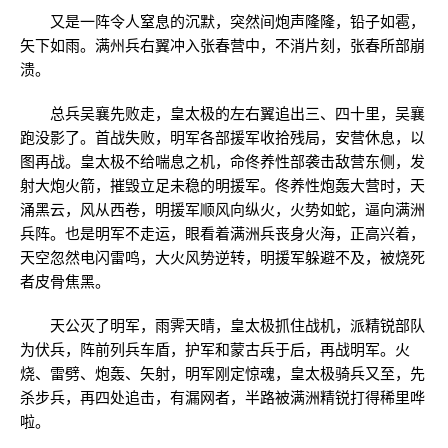
又是一阵令人窒息的沉默，突然间炮声隆隆，铅子如雹，
矢下如雨。满州兵右翼冲入张春营中，不消片刻，张春所部崩
溃。
总兵吴襄先败走，皇太极的左右翼追出三、四十里，吴襄
跑没影了。首战失败，明军各部援军收拾残局，安营休息，以
图再战。皇太极不给喘息之机，命佟养性部袭击敌营东侧，发
射大炮火箭，摧毁立足未稳的明援军。佟养性炮轰大营时，天
涌黑云，风从西卷，明援军顺风向纵火，火势如蛇，逼向满洲
兵阵。也是明军不走运，眼看着满洲兵丧身火海，正高兴着，
天空忽然电闪雷鸣，大火风势逆转，明援军躲避不及，被烧死
者皮骨焦黑。
天公灭了明军，雨霁天晴，皇太极抓住战机，派精锐部队
为伏兵，阵前列兵车盾，护军和蒙古兵于后，再战明军。火
烧、雷劈、炮轰、矢射，明军刚定惊魂，皇太极骑兵又至，先
杀步兵，再四处追击，有漏网者，半路被满洲精锐打得稀里哗
啦。