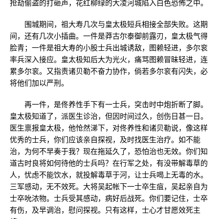
抢劫偷盗的打砸声，花红柳绿的大凌河城陷入白色恐怖之中。
围城期间，祖大寿几次与皇太极短兵相接全部失败。这期
间，还有几次小插曲。一件是莽古尔泰御前露刃，皇太极气得
脸青；一件是祖大寿的小股士兵出城诱敌，图赖轻进，多尔衮
率兵深入接应。皇太极知后大为光火，痛骂图赖冒昧轻进，连
累多尔衮。又指责诸贝勒不奋力协作，倘若多尔衮有闪失，必
将他们加以严刑。
再一件，是佟养性手下有一士兵，突击时中炮折断了脚。
皇太极知道了，派医生诊治，但因时间过久，创伤日甚一日。
医生禀报皇太极，他怆然涕下，对佟养性和诸贝勒说，像这样
优秀的士兵，你们应该亲自探视，及时找医生治疗。如不能
治，为何不早奏于我？现在拖延久了，恐怕治也无效。你们知
道古时良将如何待他的士兵吗？在行军之处，有没带解毒草的
人，忧虑不能饮水，就投解毒草于河，让士兵喝上无毒的水。
三军感动，无不效死。大将吴起帐下一士卒生疽，吴起亲自为
士卒吮浓物。士兵受其感动，病好后战死。你们要记住，士卒
有伤，及早调治，慰问探视。只有这样，士心才甘愿效死主