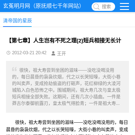
玄菟明月网（原抚顺七千年网站）
搜索
清帝国的星辰
【第七章】人生岂有不死之理(2)短兵相接无长计
2012-03-21 20:42
王开
很快，祖大寿尝到坐困的滋味——没吃没喝没用
的，每日晨昏的袅袅炊烟，代之以长哭短嚎，大街小巷
的叫卖声，变成抢劫偷盗的打砸声，花红柳绿的大凌河
城陷入白色恐怖之中。围城期间，祖大寿几次与皇太极
短兵相接全部失败。这期间，还有几次小插曲。一件是
莽古尔泰御前露刃，皇太极气得脸青；一件是祖大寿...
很快，祖大寿尝到坐困的滋味——没吃没喝没用的，每日
晨昏的袅袅炊烟，代之以长哭短嚎，大街小巷的叫卖声，变成