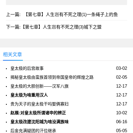
上一篇:
【第七章】人生岂有不死之理(1)一条绳子上的鱼
下一篇:
【第七章】人生岂有不死之理(3)城下之盟
相关文章
03-02
皇太极的后宫故事
02-05
揭秘皇太极由蛮族首领到帝国皇帝的辉煌之路
12-17
皇太极的大胆创新——汉军八旗
12-17
皇太极为啥重用汉人
12-17
贵为天子的皇太极干吗娶俩寡妇
10-02
赵展:对皇太极所谓诸申的辨正
06-16
皇太极改建沈阳城为啥没满族味
05-05
后金充满疑团的汗位继承