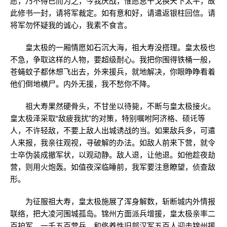
愿，乃不得已而为之，今我厌战，惟愿息干戈换天下太平，故
此修书一封，请将军裁定。如有意和好，请遣返银柱回信。请
将军勿怀疑我的诚心，我素不食言。
皇太极的一厢情愿如石沉大海，祖大寿没搭理。皇太极也
不急，争取这样的人物，要超级耐心。我把你围得铁桶一般，
苍蝇蚊子都休想飞出去，外来援兵，就地解决，你眼睁睁看着
他们倒地横尸。内外无援，我不愁你不降。
祖大寿果然硬骨头，不甘坐以待毙，不断与皇太极接火。
皇太极泽采取“敌疲我扰”的对策，特别嘱咐阿济格、硕讬等
人，不许轻敌，不要上敌人出城诱战的当。如果敌兵多，可遣
人来报，我亲往观视，寻破解的办法。如敌人前来下营，就令
士卒伪装成撤军状，以观动静。敌人退，让他退。如他趁夜劫
营，则用火炮轰。如值夜深临睡前，我军要注意瞭望，侦查敌
形。
为征服祖大寿，皇太极施展了浑身解数，斩断城内外情报
联络，把大凌河围城孤岛。锦州方面派兵增援，皇太极亲率二
百护军，一千五百营兵，和佟养性旧部汉军五百人迎击锦州援