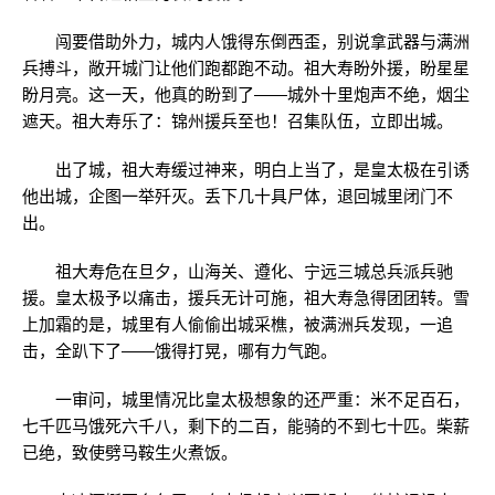
闯要借助外力，城内人饿得东倒西歪，别说拿武器与满洲
兵搏斗，敞开城门让他们跑都跑不动。祖大寿盼外援，盼星星
盼月亮。这一天，他真的盼到了——城外十里炮声不绝，烟尘
遮天。祖大寿乐了：锦州援兵至也！召集队伍，立即出城。
出了城，祖大寿缓过神来，明白上当了，是皇太极在引诱
他出城，企图一举歼灭。丢下几十具尸体，退回城里闭门不
出。
祖大寿危在旦夕，山海关、遵化、宁远三城总兵派兵驰
援。皇太极予以痛击，援兵无计可施，祖大寿急得团团转。雪
上加霜的是，城里有人偷偷出城采樵，被满洲兵发现，一追
击，全趴下了——饿得打晃，哪有力气跑。
一审问，城里情况比皇太极想象的还严重：米不足百石，
七千匹马饿死六千八，剩下的二百，能骑的不到七十匹。柴薪
已绝，致使劈马鞍生火煮饭。