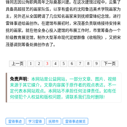
锋同志因公殉职两周年之际奠基兴建。在这次建馆过程中，云集了
具备高超技艺的画家队伍，以享有盛名的沈阳鲁迅美术学院画家为
主，另外还从全国聘请了几位知名画家来到抚顺雷锋纪念馆，进行
雷锋事迹绘画创作。在建馆布展初时，宋茂基负责联络接待安排来
抚的画家。就在他全身心投入建馆的布展工作时，市里筹备办一个
阶级教育展览馆，制作大型革命现代泥塑群像《收租院》，又把宋
茂基调到筹备处搞创作去了。
上一页
1
2
3
4
5
6
7
8
9
下一页
免责声明
：
本网站是公益网站，一部分文章、图片、视频
来源于其它媒介，文章内容属于原作者的观点表达，不一
定代表本网站观点。本网站不承担任何法律责任。如有任
何侵犯个人权益和版权问题，请联系我们及时删除!
雷锋事迹
学习雷锋
抚顺市
雷锋事迹展览