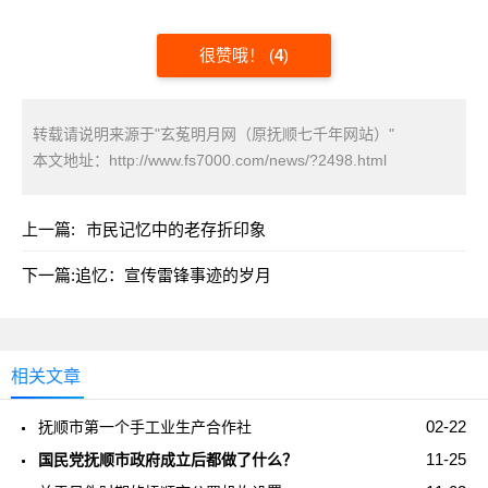
很赞哦！
(
4
)
转载请说明来源于"玄菟明月网（原抚顺七千年网站）"
本文地址：
http://www.fs7000.com/news/?2498.html
上一篇:
市民记忆中的老存折印象
下一篇:
追忆：宣传雷锋事迹的岁月
相关文章
02-22
抚顺市第一个手工业生产合作社
11-25
国民党抚顺市政府成立后都做了什么？