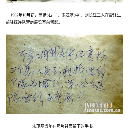
1962年10月初，高扬(右一)、宋茂基(中)、刘长江三人在雷锋生
前驻抚连队营房展览室前留影。
宋茂基当年在照片背面留下的手书。