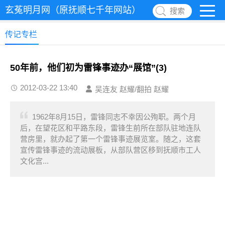
玄菟明月网（原抚顺七千年网站）
搜索
传记专栏
50年前，他们初为雷锋事迹办“展馆”(3)
2012-03-22 13:40
吴连友 赵耀/翻拍 赵耀
1962年8月15日，雷锋同志不幸因公殉职。两个月
后，在望花区和平路东段，雷锋生前所在部队驻地连队
营房里，就办起了第一个雷锋事迹展览室。随之，这套
宣传雷锋事迹的流动展板，从部队营区移到抚顺市工人
文化宫...