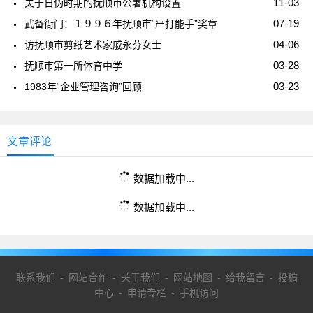
11-03
关于日伪时期的抚顺市公署机构设置
07-19
武备衙门：１９９６年抚顺市“严打能手”奖章
04-06
访抚顺市剪纸艺术家戚永芬女士
03-28
抚顺市第一所体育中学
03-23
1983年“企业管理咨询”回顾
文章评论
数据加载中...
数据加载中...
联系我们
-
网站合作
-
关于我们
-
网站地图
-
给我留言
-
投稿
中心
-
申请专栏
-
手机访问