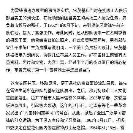
为雷锋事迹办展室的事情落实后，宋茂基和当时在抚顺工人俱乐
部当美工的刘长江、在抚顺话剧团当美工的高扬三人接受任务，肩
负着市领导的嘱托，于1962年的8月下旬，来到望花区雷锋生前连
队驻地，投入了紧张工作。与此同时，还从部队调来一位名叫季曾
的摄影干事，他曾给雷锋拍过照片，在此负责整理照片，另有部队
宣传干事陈广生负责撰写说明词，三个美工负责板面设计。宋茂基
还被指定为副组长，协调几位布展人员工作。好在雷锋生前留有大
量资料、照片和实物，内容丰富，经过半个月的夜以继日的精心制
作，布置完成了第一个“雷锋烈士事迹展览室”。
这套文图并茂，移动灵活，便于悬挂的雷锋事迹流动展板，最先
在雷锋生前所在部队的基层连队展出，之后，移到抚顺市工人文化
宫画廊展出，拉开了我市人民学雷锋的序幕。1963年早春，这套展
板进京展出，引起极大轰动。这年的3月5日，毛泽东等老一辈革命
家发出了“向雷锋同志学习”的号召，从此，掀起了全国广泛学习雷
锋的群众运动。为了深入宣传和学习雷锋，1963年3月11日，抚顺
市委决定在望花公园内修建雷锋烈士纪念馆，1964年8月15日，雷