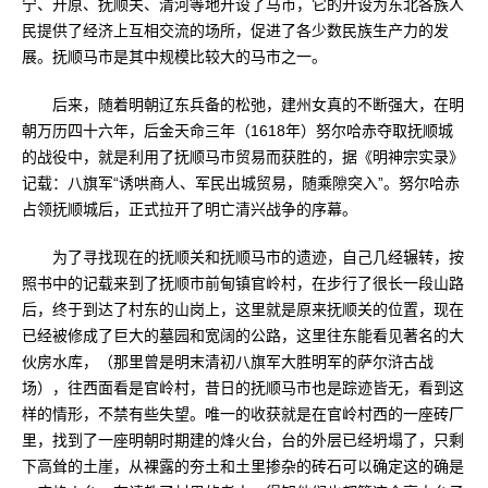
宁、开原、抚顺关、清河等地开设了马市，它的开设为东北各族人
民提供了经济上互相交流的场所，促进了各少数民族生产力的发
展。抚顺马市是其中规模比较大的马市之一。
后来，随着明朝辽东兵备的松弛，建州女真的不断强大，在明
朝万历四十六年，后金天命三年（1618年）努尔哈赤夺取抚顺城
的战役中，就是利用了抚顺马市贸易而获胜的，据《明神宗实录》
记载：八旗军“诱哄商人、军民出城贸易，随乘隙突入”。努尔哈赤
占领抚顺城后，正式拉开了明亡清兴战争的序幕。
为了寻找现在的抚顺关和抚顺马市的遗迹，自己几经辗转，按
照书中的记载来到了抚顺市前甸镇官岭村，在步行了很长一段山路
后，终于到达了村东的山岗上，这里就是原来抚顺关的位置，现在
已经被修成了巨大的墓园和宽阔的公路，这里往东能看见著名的大
伙房水库，（那里曾是明末清初八旗军大胜明军的萨尔浒古战
场），往西面看是官岭村，昔日的抚顺马市也是踪迹皆无，看到这
样的情形，不禁有些失望。唯一的收获就是在官岭村西的一座砖厂
里，找到了一座明朝时期建的烽火台，台的外层已经坍塌了，只剩
下高耸的土崖，从裸露的夯土和土里掺杂的砖石可以确定这的确是