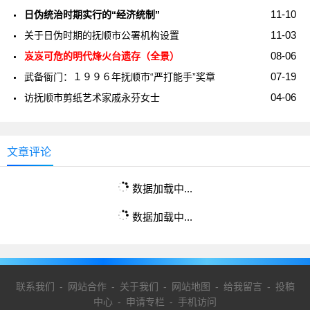
11-10
日伪统治时期实行的“经济统制”
11-03
关于日伪时期的抚顺市公署机构设置
08-06
岌岌可危的明代烽火台遗存（全景）
07-19
武备衙门：１９９６年抚顺市“严打能手”奖章
04-06
访抚顺市剪纸艺术家戚永芬女士
文章评论
数据加载中...
数据加载中...
联系我们
-
网站合作
-
关于我们
-
网站地图
-
给我留言
-
投稿
中心
-
申请专栏
-
手机访问