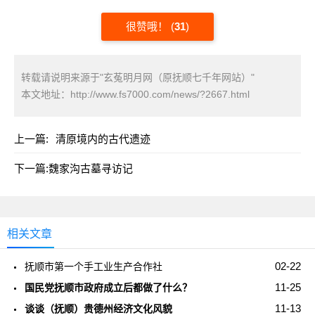
很赞哦！
(
31
)
转载请说明来源于"玄菟明月网（原抚顺七千年网站）"
本文地址：
http://www.fs7000.com/news/?2667.html
上一篇:
清原境内的古代遗迹
下一篇:
魏家沟古墓寻访记
相关文章
02-22
抚顺市第一个手工业生产合作社
11-25
国民党抚顺市政府成立后都做了什么？
11-13
谈谈（抚顺）贵德州经济文化风貌