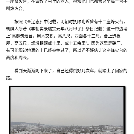
一座烽火台，在请教了村里的老人，得知他们也都管这个高土台子
叫烽火台。
按照《全辽志》中记载，明朝时抚顺附近曾有十二座烽火台，
朝鲜人所著《李朝实录瑞宗元年八月甲子》条目记载：这一带边墙
上“高燧筑烟台，用木交积，高八尺，四面各十三尺，台上造板
屋，高五尺，烟墩相距或十里，或十五余里”。因为这里是砖厂，
有可能周边地表的土已经被挖过了，所以还不好估计这座烽火台的
高度和周长。
看到天渐渐阴下来了，自己还得倒好几次车，就踏上了回家的
路。