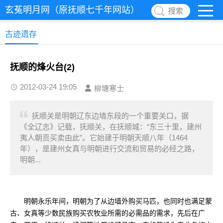
玄菟明月网（原抚顺七千年网站）
搜索
古迹遗存
抚顺的烽火台(2)
2012-03-24 19:05
柳塘寒士
抚顺关是明朝辽东边墙东段的一个重要关口，据
《全辽志》记载，抚顺关，在抚顺城：“东三十里，建州
夷人朝贡买卖由此”。它始建于明朝天顺八年（1464
年），是建州女真与明朝进行交流和贸易的必经之路，
明朝...
明朝永乐年间，明朝为了从边墙外购买马匹，也同时也满足蒙
古、女真等少数民族购买农牧业所需的必需品的需求，先后在广