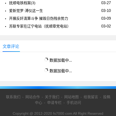
03-27
抚顺电铁档案(3)
03-10
爱新觉罗·溥仪这一生
03-09
开展反奸清算斗争 摧毁日伪残余势力
03-02
苏联专家在辽宁电站（抚顺章党电站）
文章评论
数据加载中...
数据加载中...
联系我们
-
网站合作
-
关于我们
-
网站地图
-
给我留言
-
投稿
中心
-
申请专栏
-
手机访问
Copyright @ 2012-2020 fs7000.com All Right Reserved