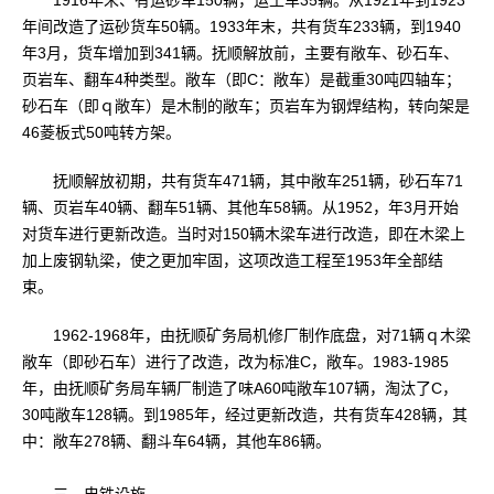
1916年末、有运砂车150辆，运土车35辆。从1921年到1923
年间改造了运砂货车50辆。1933年末，共有货车233辆，到1940
年3月，货车增加到341辆。抚顺解放前，主要有敞车、砂石车、
页岩车、翻车4种类型。敞车（即C：敞车）是截重30吨四轴车；
砂石车（即ｑ敞车）是木制的敞车；页岩车为钢焊结构，转向架是
46菱板式50吨转方架。
抚顺解放初期，共有货车471辆，其中敞车251辆，砂石车71
辆、页岩车40辆、翻车51辆、其他车58辆。从1952，年3月开始
对货车进行更新改造。当时对150辆木梁车进行改造，即在木梁上
加上废钢轨梁，使之更加牢固，这项改造工程至1953年全部结
束。
1962-1968年，由抚顺矿务局机修厂制作底盘，对71辆ｑ木梁
敞车（即砂石车）进行了改造，改为标准C，敞车。1983-1985
年，由抚顺矿务局车辆厂制造了味A60吨敞车107辆，淘汰了C，
30吨敞车128辆。到1985年，经过更新改造，共有货车428辆，其
中：敞车278辆、翻斗车64辆，其他车86辆。