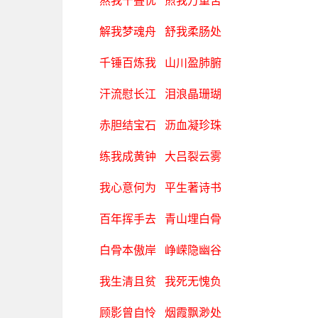
熬我千叠忧 煎我万重苦
解我梦魂舟 舒我柔肠处
千锤百炼我 山川盈肺腑
汗流慰长江 泪浪晶珊瑚
赤胆结宝石 沥血凝珍珠
练我成黄钟 大吕裂云雾
我心意何为 平生著诗书
百年挥手去 青山埋白骨
白骨本傲岸 峥嵘隐幽谷
我生清且贫 我死无愧负
顾影曾自怜 烟霞飘渺处