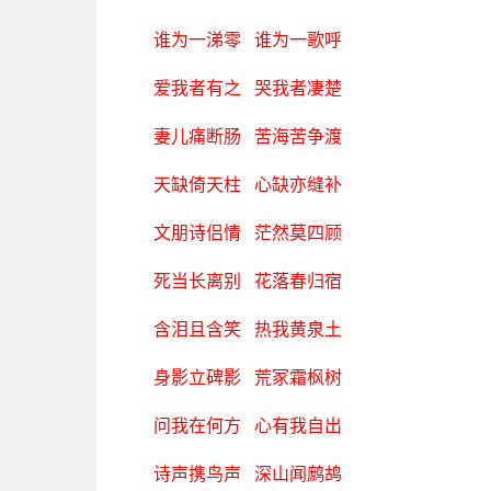
谁为一涕零 谁为一歌呼
爱我者有之 哭我者凄楚
妻儿痛断肠 苦海苦争渡
天缺倚天柱 心缺亦缝补
文朋诗侣情 茫然莫四顾
死当长离别 花落春归宿
含泪且含笑 热我黄泉土
身影立碑影 荒冢霜枫树
问我在何方 心有我自出
诗声携鸟声 深山闻鹧鸪