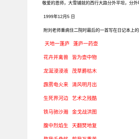
敬爱的恩师，大雪铺就的西行大路分外平坦，分外
1999年12月5 日
附刘老师重病住二院时最后的一首写在日记本上的
天地一蓬庐 蓬庐一药壶
花卉并禽兽 皆为壶中物
龙涎浸浸液 茂草爵枯木
霹雳电火来 清风明月出
生死界河边 艺术之残酷
铁马驰沙瀚 金戈战洪图
腹中烈焰生 天翻燹地复