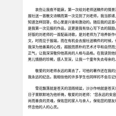
哀伤让我夜不能寐，第一次给刘老师送稿件的情景浮现
报社送一首散文诗稿而第一次见到了刘老师，我当即递
知道怎样回答，但心里是兴奋和激动的。随后我的这首
是我第一次见报的作品，这更是我有信心写下去的鼓励
好版的刘老师的一首配画诗歌，是刘老师为了培养新作
文，时而见于报端，而在有机会去报社送稿件的时候，
我深为他善美的心性，超脱而质朴的艺术才华和自然而
正气，让我深深敬仰他高尚的人格与品格。在我读到他
男儿情肠的珍稀，感人至深，让我一个童年失去母亲的
敬爱的刘老师永远的离去了，可他的著作还在我的身
我永远的纪念。我相信他的许多学生也同样的不会忘记
雪花飘落就是苍天的泪雨倾盆，沙沙作响就是苍天哀
日子里默默地为他祈祷，敬爱的刘老师：“您永远的安
尚而善良的灵魂，保佑您的家人与亲人，保佑您的朋友
怀念他的人的心灵。