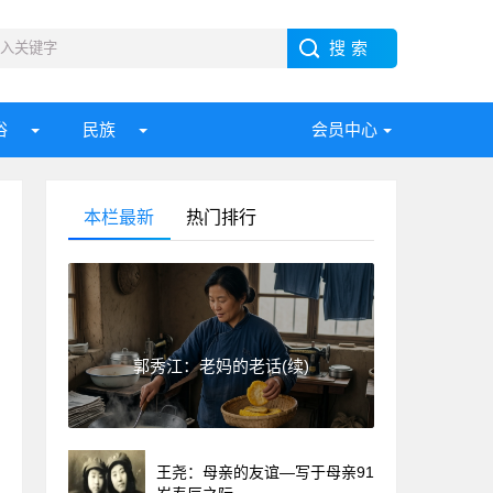
俗
民族
会员中心
本栏最新
热门排行
郭秀江：老妈的老话(续)
王尧：母亲的友谊—写于母亲91