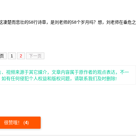
楚而悲壮的58行诗章，是刘老师的58个岁月吗？想，刘老师在垂危之
页
1
2
下一页
片、视频来源于其它媒介，文章内容属于原作者的观点表达，不一
。如有任何侵犯个人权益和版权问题，请联系我们及时删除!
很赞哦！
(
4
)