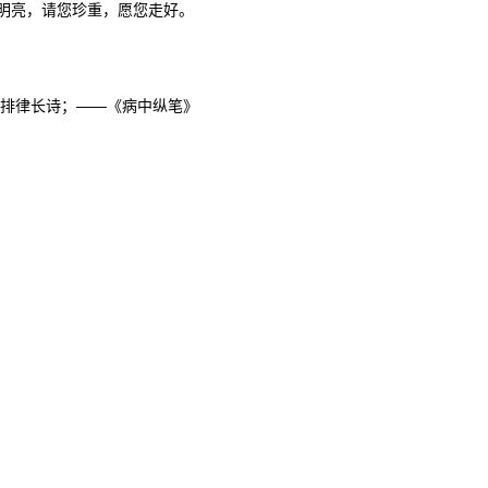
明亮，请您珍重，愿您走好。
排律长诗；——《病中纵笔》