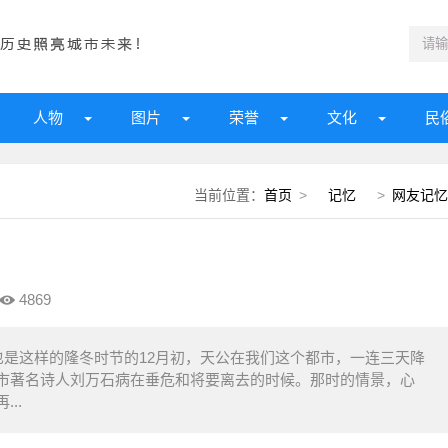
人物
图片
荣誉
文化
民
当前位置：
首页
>
记忆
>
网友记忆
4869
是这样的隆冬时节的12月初，天公在我们这个都市，一连三天降
市著名诗人刘万石病在垂危和将要离去的时候。那时的情景，心
..