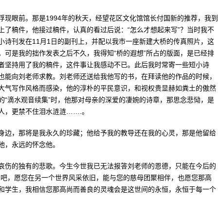
眼前。那是1994年的秋天，经望花区文化馆馆长付国新的推荐，我到
上了稿件，他接过稿件，认真的看过后说：“怎么才想起来写”？当时我不
小诗刊发在11月1日的副刊上，并配以我市一座新建大桥的传真照片，这
。可是我的拙作发表之后不久，我得知“桥的遐想”所占的版面，是已经排
者坚持用了我的稿件，这件事让我感动不已。此后我时常寄一些短小诗
也能向刘老师求教。刘老师还送给我他写的书，在拜读他的作品的时候，
大气写作风格而感染，他的淳朴的平民意识，和视权贵显赫如粪土的傲然
的“滴水观音续集”时，他那对母亲的深爱的凄婉的诗章，那思念悲恸，是
人，更禁不住泪水涟涟…….。
边，那将是我永久的珍藏；他给予我的教导还在我的心灵，那是他留给
他，永远的怀念他。
伤的独有的悲歌。今生今世我已无法报答刘老师的恩德，只能在今后的
息吧，愿您在另一个世界风采依旧，能与您的慈母团聚相伴，也愿您那高
和学生，我相信您那高尚而善良的灵魂会是这世间的永恒，永恒于每一个