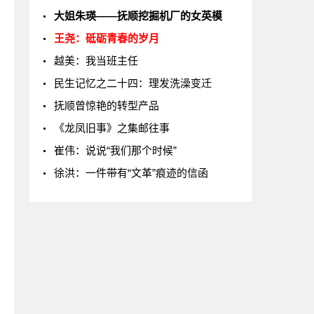
大姐朱瑛——抚顺挖掘机厂的女英模
王尧：砥砺青春的岁月
越美：我当班主任
民生记忆之二十四：理发洗澡变迁
抚顺曾惊艳的转型产品
《龙凤旧事》之集邮往事
崔伟：说说“我们那个时候”
徐洪：一件带有“文革”痕迹的信函