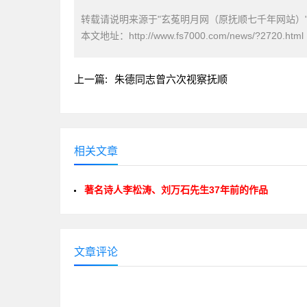
转载请说明来源于"玄菟明月网（原抚顺七千年网站）
本文地址：
http://www.fs7000.com/news/?2720.html
上一篇:
朱德同志曾六次视察抚顺
相关文章
著名诗人李松涛、刘万石先生37年前的作品
文章评论