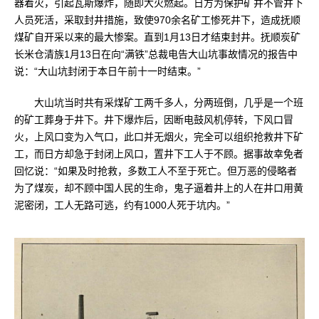
器着火，引起瓦斯爆炸，随即大火燃起。日方为保护矿井不管井下
人员死活，采取封井措施，致使970余名矿工惨死井下，造成抚顺
煤矿自开采以来的最大惨案。直到1月13日才结束封井。抚顺炭矿
长米仓清族1月13日在向“满铁”总裁电告大山坑事故情况的报告中
说：“大山坑封闭于本日午前十一时结束。”
大山坑当时共有采煤矿工两千多人，分两班倒，几乎是一个班
的矿工葬身于井下。井下爆炸后，因断电鼓风机停转，下风口冒
火，上风口变为入气口，此口并无烟火，完全可以组织抢救井下矿
工，而日方却急于封闭上风口，置井下工人于不顾。据事故幸免者
回忆说：“如果及时抢救，多数工人不至于死亡。但万恶的侵略者
为了煤炭，却不顾中国人民的生命，鬼子逼着井上的人在井口用黄
泥密闭，工人无路可逃，约有1000人死于坑内。”