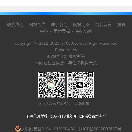
联系我们
-
网站合作
-
关于我们
-
网站地图
-
给我留言
-
投稿
中心
-
申请专栏
-
手机访问
Copyright @ 2012-2020 fs7000.com All Right Reserved
Powered by
玄菟明月网 版权所有
本网站独立运营，与任何机构无关
闲话大潦官方公众号 网站编辑
有害信息举报
|
文明网 传播文明
|
ICP域名备案查询
辽公网安备21041102000404
辽ICP备2022000827号