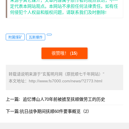
来源于其它媒介，文章内容属于原作者的观点表达，不一
定代表本网站观点。本网站不承担任何法律责任。如有任
何侵犯个人权益和版权问题，请联系我们及时删除!
附属煤矿
瓦斯爆炸
很赞哦！
(
15
)
转载请说明来源于"玄菟明月网（原抚顺七千年网站）"
本文地址：
http://www.fs7000.com/news/?2773.html
上一篇:
追忆博山人70年前被掳至抚顺做劳工的历史
下一篇:
抗日战争期间抚顺60件要事概览（2）