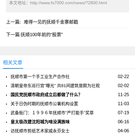
本文地址：
http://www.fs7000.com/news/?2800.html
上一篇:
难得一见的抚顺千金寨邮戳
下一篇:
抚顺100年前的“股票”
相关文章
02-22
抚顺市第一个手工业生产合作社
02-02
清朝皇帝东巡行宫"曝光" 共81间建筑曾颇为壮观
11-25
国民党抚顺市政府成立后都做了什么？
11-03
关于日伪时期的抚顺市公署机构设置
07-19
武备衙门：１９９６年抚顺市“严打能手”奖章
06-16
皇太极改建沈阳城为啥没满族味
04-06
访抚顺市剪纸艺术家戚永芬女士