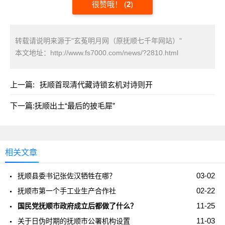
很赞哦！
(
2
)
转载请说明来源于"玄菟明月网（原抚顺七千年网站）"
本文地址：
http://www.fs7000.com/news/?2810.html
上一篇:
抚顺首现清代藏诗锁玄机对诗则开
下一篇:
抚顺出土“最后的披毛犀”
相关文章
03-02
抚顺县委书记张佐汉牺牲在哪？
02-22
抚顺市第一个手工业生产合作社
11-25
国民党抚顺市政府成立后都做了什么？
11-03
关于日伪时期的抚顺市公署机构设置