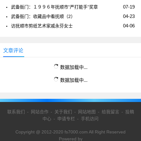
07-19
武备衙门：１９９６年抚顺市“严打能手”奖章
04-23
武备衙门：收藏品中看抚顺（2）
04-06
访抚顺市剪纸艺术家戚永芬女士
文章评论
数据加载中...
数据加载中...
联系我们
-
网站合作
-
关于我们
-
网站地图
-
给我留言
-
投稿
中心
-
申请专栏
-
手机访问
Copyright @ 2012-2020 fs7000.com All Right Reserved
Powered by