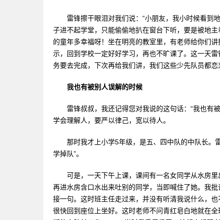
雷锋擦干眼泪对我们说：“小朋友，我小时候看到地
子进不起学堂，只能偷偷地扒在窗台下听，要是被地主
的童年多幸福呀！坐在明亮的教室里，有老师给你们讲
示，回到学校一定好好学习，再也不旷课了。这一天雷
务要去完成，下次再给我们讲，我们这些少先队员都恋
我也有被别人误解的时候
雷锋叔叔，我还记得您对我说的这句话：“我也有被
学会理解人，要严以律己，宽以待人。
那时我才上小学5年级，是五、四中队的中队长。雷
学掉队”。
可是，一天下午上课，课间有一名女同学从水房里出
再进水房含口水出来吐别的同学，当即喊住了她。我批评
接一句。这时班主任走过来，并没有听清我说什么，也
很快回到座位上坐好。这时老师不问青红皂白地就在全