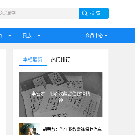
俗
民族
会员中心
本栏最新
热门排行
李宏才：用心收藏留住雷锋精
神
胡荣敖：当年我教雷锋保养汽车