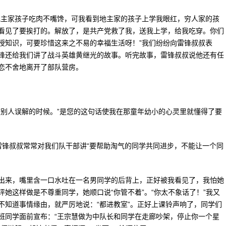
主家孩子吃肉不嘴馋，可我看到地主家的孩子上学我眼红，穷人家的孩
看见了要挨打的。解放了，是共产党救了我，送我上学，给我吃穿。你们
授知识，可要珍惜这来之不易的幸福生活呀！”我们纷纷向雷锋叔叔表
锋还给我们讲了战斗英雄黄继光的故事。听完故事，雷锋叔叔说他还有任
恋不舍地离开了部队营房。
别人误解的时候。”是您的这句话使我在那童年幼小的心灵里就懂得了要
锋叔叔常常对我们队干部讲“要帮助淘气的同学共同进步，不能让一个同
来，嘴里含一口水吐在一名男同学的后背上，正好被我看见了，我怕她
她这样做是不尊重同学，她顺口说“你管不着”。“你太不象话了！”我又
不知道事情缘由，就严厉地说：“都进教室”。正好上课铃声响了，同学们
班同学面前宣布：“王宗慧做为中队长和同学在走廊吵架，停止你一个星