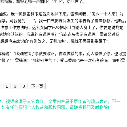
师辩解，却被老师一声恫吓：“坐下”，给吓住了。
泥。我一见到雷锋眼泪就刷地掉下来。雷锋问我：“怎么一个人来？为
同学，可我见到……”。我一口气把课间发生的事告诉了雷锋叔叔，他听后
该注意工作方法呀，这名女同学已经把水吐到别人身上了，你要是说找她
信她会认错的。我说的有道理吗？”我点点头表示有道理。雷锋又对我
想想毛主席说的“有则改之，无则加勉”，我就不再感到委屈了”。
释说：“比如做错了事就要改正，你没做错的事，别人错怪了你，也可提
“懂了”！雷锋说：“那就别生气了，受点委屈也是一次小考验吗。”聆听雷
1
2
3
下一页
片、视频来源于其它媒介，文章内容属于原作者的观点表达，不一
。如有任何侵犯个人权益和版权问题，请联系我们及时删除!