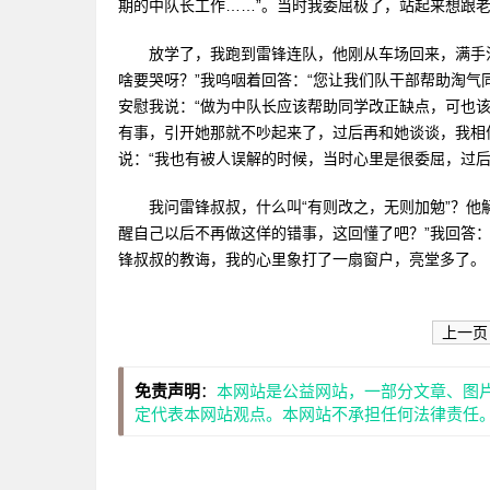
期的中队长工作……”。当时我委屈极了，站起来想跟老
放学了，我跑到雷锋连队，他刚从车场回来，满手油
啥要哭呀？”我呜咽着回答：“您让我们队干部帮助淘气
安慰我说：“做为中队长应该帮助同学改正缺点，可也
有事，引开她那就不吵起来了，过后再和她谈谈，我相
说：“我也有被人误解的时候，当时心里是很委屈，过后
我问雷锋叔叔，什么叫“有则改之，无则加勉”？他解
醒自己以后不再做这佯的错事，这回懂了吧？”我回答：
锋叔叔的教诲，我的心里象打了一扇窗户，亮堂多了。
上一页
免责声明
：
本网站是公益网站，一部分文章、图
定代表本网站观点。本网站不承担任何法律责任