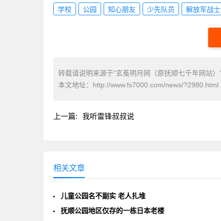
学校
公园
知心朋友
少先队员
解放军战士
转载请说明来源于"玄菟明月网（原抚顺七千年网站）
本文地址：
http://www.fs7000.com/news/?2980.html
上一篇:
我听雷锋叔叔说
相关文章
儿童公园名不副实 老人扎堆
抚顺公园地区仅存的一栋日本老楼