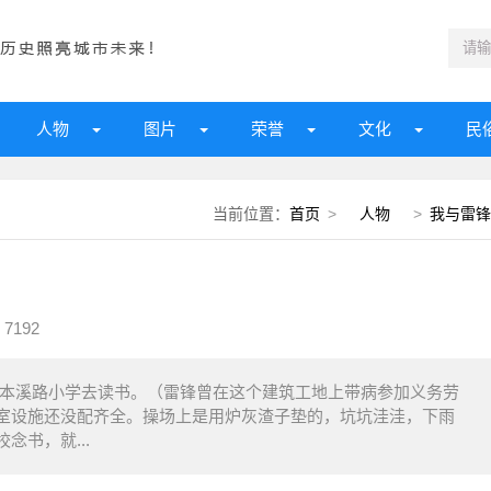
人物
图片
荣誉
文化
民
当前位置：
首页
>
人物
>
我与雷锋
7192
成的本溪路小学去读书。（雷锋曾在这个建筑工地上带病参加义务劳
室设施还没配齐全。操场上是用炉灰渣子垫的，坑坑洼洼，下雨
书，就...