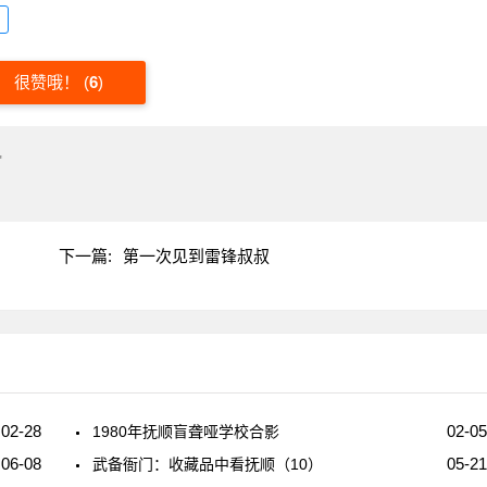
很赞哦！
(
6
)
"
下一篇:
第一次见到雷锋叔叔
02-28
02-05
1980年抚顺盲聋哑学校合影
06-08
05-21
武备衙门：收藏品中看抚顺（10）