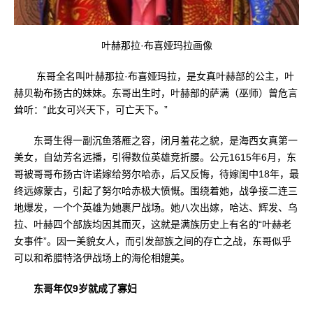
叶赫那拉·布喜娅玛拉画像
东哥全名叫叶赫那拉·布喜娅玛拉，是女真叶赫部的公主，叶
赫贝勒布扬古的妹妹。东哥出生时，叶赫部的萨满（巫师）曾危言
耸听：“此女可兴天下，可亡天下。”
东哥生得一副沉鱼落雁之容，闭月羞花之貌，是海西女真第一
美女，自幼芳名远播，引得数位英雄竞折腰。公元1615年6月，东
哥被哥哥布扬古许诺嫁给努尔哈赤，后又反悔，待嫁闺中18年，最
终远嫁蒙古，引起了努尔哈赤极大愤慨。围绕着她，战争接二连三
地爆发，一个个英雄为她裹尸战场。她八次出嫁，哈达、辉发、乌
拉、叶赫四个部族均因其而灭，这就是满族历史上有名的“叶赫老
女事件”。因一美貌女人，而引发部族之间的存亡之战，东哥似乎
可以和希腊特洛伊战场上的海伦相媲美。
东哥年仅9岁就成了寡妇