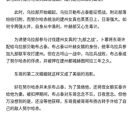
此时，乌拉部开始崛起，乌拉贝勒布占泰能征惯战，附近部落
纷纷归附，而努尔哈赤统治的建州女真也蒸蒸日上，日渐强大。如
何令两强火并，自身从中渔利，叶赫部又心生毒计。
为诱使乌拉部参与讨伐建州女真的“九部之战”，卜寨将东哥许
配给乌拉部贝勒布占泰。布占泰以叶赫女婿的身份，统率乌拉兵参
加九部联军攻打建州。但在古埒山一战中，乌拉兵战败，布占泰成
了努尔哈赤的俘虏，并被押在建州都城赫图阿拉三年之久。
东哥的第二次婚姻就这样又成了美丽的泡影。
好在努尔哈赤并未杀布占泰，为了笼络他，还将侄女额实泰许
给他为妻。被扣押期间，布占泰对东哥念念不忘，日夜思念。但他
万没想到的是，还没等他获释，东哥竟被哥哥布扬古转手许给了自
己的敌人努尔哈赤。