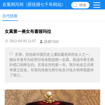
玄菟明月网（原抚顺七千年网站）
搜索
古代抚顺
女真第一美女布喜娅玛拉
2012-04-05 11:07
抚顺7000
东哥，恐怕是中国历史上遭际最奇异的女人之一，
她似乎是专为给努尔哈赤制造统一女真、挑战中原王朝
的借口而降生的。东哥去世的那一年，努尔哈赤正式称
帝建立后金，东哥的改嫁为努尔哈赤讨伐大明帝国提供
了借口...