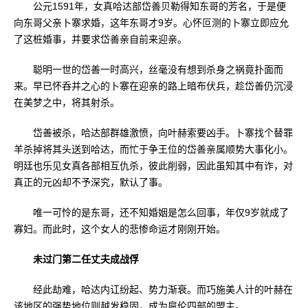
公元1591年，女真哈达部岱善贝勒得知东哥的芳名，于是便
向东哥父亲卜寨求婚，这年东哥才9岁。心怀叵测的卜寨立即应允
了这桩婚事，并要求岱善亲自前来迎亲。
聪明一世的岱善一时高兴，丝毫没有想到杀身之祸竟扑面而
来。早已怀呑并之心的卜寨在迎亲的路上暗布伏兵，趁岱善仍沉浸
在美梦之中，将其射杀。
岱善被杀，哈达部群雄激愤，向叶赫索要凶手。卜寨找个替罪
羊杀掉将其头送到哈达，而忙于争王位的岱善亲属顺势大事化小。
明廷也乐见女真各部相互仇杀，彼此削弱，因此虽知其中有诈，对
真正的元凶却不予深究，默认了事。
唯一可怜的是东哥，还不知婚姻是怎么回事，年仅9岁就成了
寡妇。而此时，这个女人的悲惨命运才刚刚开始。
未过门第二任丈夫成战俘
经此劫难，哈达内讧纷起、势力渐衰。而巧施美人计的叶赫在
该地区的强势地位则越发稳固，成为扈伦四部的盟主。