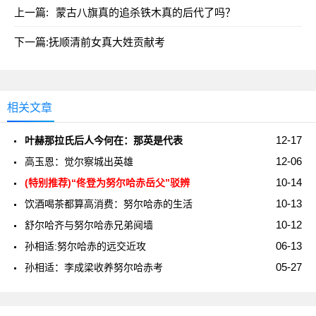
上一篇:
蒙古八旗真的追杀铁木真的后代了吗？
下一篇:
抚顺清前女真大姓贡献考
相关文章
12-17
叶赫那拉氏后人今何在：那英是代表
12-06
高玉恩：觉尔察城出英雄
10-14
(特别推荐)“佟登为努尔哈赤岳父”驳辨
10-13
饮酒喝茶都算高消费：努尔哈赤的生活
10-12
舒尔哈齐与努尔哈赤兄弟阋墙
06-13
孙相适:努尔哈赤的远交近攻
05-27
孙相适：李成梁收养努尔哈赤考