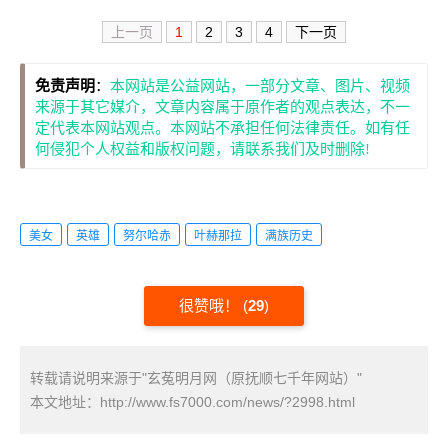
上一页
1
2
3
4
下一页
免责声明
：
本网站是公益网站，一部分文章、图片、视频
来源于其它媒介，文章内容属于原作者的观点表达，不一
定代表本网站观点。本网站不承担任何法律责任。如有任
何侵犯个人权益和版权问题，请联系我们及时删除!
美女
英雄
努尔哈赤
叶赫那拉
满族历史
很赞哦！
(
29
)
转载请说明来源于"玄菟明月网（原抚顺七千年网站）"
本文地址：
http://www.fs7000.com/news/?2998.html