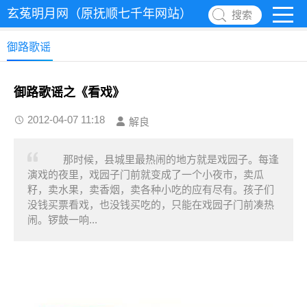
玄菟明月网（原抚顺七千年网站）
搜索
御路歌谣
御路歌谣之《看戏》
2012-04-07 11:18
解良
那时候，县城里最热闹的地方就是戏园子。每逢
演戏的夜里，戏园子门前就变成了一个小夜市，卖瓜
籽，卖水果，卖香烟，卖各种小吃的应有尽有。孩子们
没钱买票看戏，也没钱买吃的，只能在戏园子门前凑热
闹。锣鼓一响...