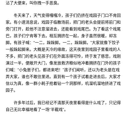
沾了大便来，叫你拽一手恶臭。
冬天来了，天气变得嘎嘎冷，孩子们仍挤在戏园子门口不肯回
家。有小道消息说，戏园子临散场前，把门的老头会提前将前门和
旁门打开，趁他不注意溜进去，还能看到戏尾巴。为了看这个戏尾
巴，孩子们宁肯等下去。相互拥挤在一起，身子虽然很暖，却冻
脚。有孩子喊：“一二，跺跺脚。一二，跺跺脚。”大家就像下饺子
一般跺起脚来。大概是天冷的缘故，这天夜里到戏园子里看戏的人
不多，把门的老头见孩子们在外面冻得可怜，终于发了慈悲，戏刚
演过一半，便敞开大门，像发放救济粮似地冲着拥挤在门外的孩子
们喊：“小兔崽子们，都进来吧！”孩子们闻听，还以为老头是在戏
弄大家，谁也不敢往里进。直到有一个孩子试着走进去后，大家才
信以为真，像一群小耗子抢着钻一个洞那样，叽溜叽溜地挤进了戏
园子。
许多年过后，我已经记不清那天夜里看得是什么戏了，只记得
自己无比幸福地看了一场“半截戏”。