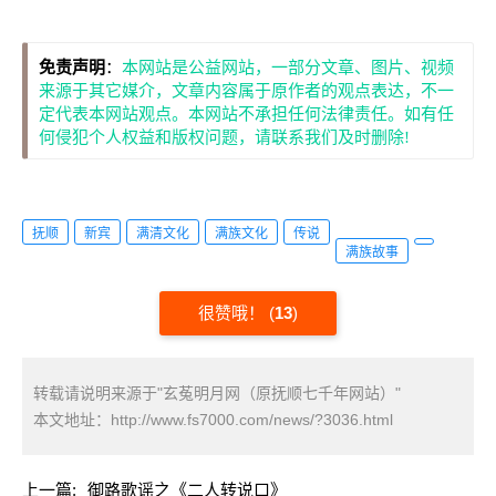
免责声明
：
本网站是公益网站，一部分文章、图片、视频
来源于其它媒介，文章内容属于原作者的观点表达，不一
定代表本网站观点。本网站不承担任何法律责任。如有任
何侵犯个人权益和版权问题，请联系我们及时删除!
抚顺
新宾
满清文化
满族文化
传说
满族故事
很赞哦！
(
13
)
转载请说明来源于"玄菟明月网（原抚顺七千年网站）"
本文地址：
http://www.fs7000.com/news/?3036.html
上一篇:
御路歌谣之《二人转说口》