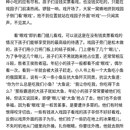
种小吃的应有尽有。孩子们没钱买票看戏，也没钱买吃的，只能在
戏园子门前凑热闹。锣鼓一响，戏开场了，大家一窝蜂地挤到戏园
子侧门看“眼戏”，抢不到位置就站在戏园子外面“听戏”──只闻其
声，不见其人。
看“眼戏”即扒着门缝儿看戏，可以说这是在没有钱卖票看戏的
情况下孩子们能够享受到的最高级的待遇了。戏园子旁门是松木做
的，孩子们用小刀将门板上的结子抠掉，门上便有了几个“眼儿”，
为了争夺这几个眼儿，孩子们天不黑就跑来抢占位置，还常常相互
斗殴，胜者王侯败者寇。年纪小的孩子一般都看不成“眼戏”，偶尔
看一次，看到一半就会被大孩子赶走。小人书上有一个大鱼吃小鱼
的俄国寓言，说有一天一条小鱼反抗大鱼歼灭同类，抗议大鱼道：
“你为什么总是吃我们小鱼？”大鱼说：“我让你吃我，你吃得下去
么？”那些霸道的大孩子就如大鱼，年纪小的孩子常常要被他们吃
掉。但话又说回来，即便“眼儿”被“大鱼”抢占了去，他们也不会很
幸福，因为看“眼戏”是一桩苦差事，是要遭许多罪的。他们有时候
恨得咬牙切齿，一些有钱进入戏园子看戏的孩子非但不好好看戏，
反倒以戏弄外面的孩子为乐。他们捡了一些扔在地上的冰果棍儿，
不失时机地从门缝里向外捅，扎你眼睛，你要往外拽，他就去厕所