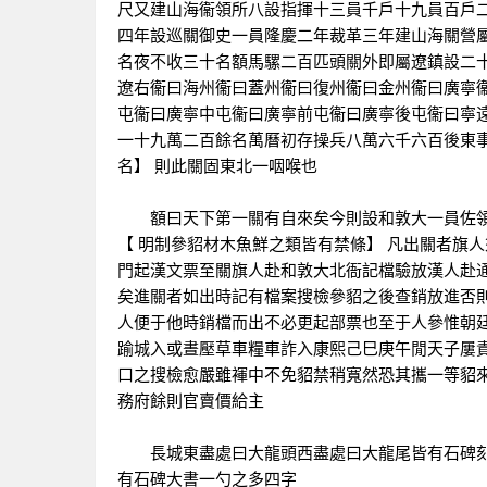
尺又建山海衞領所八設指揮十三員千戶十九員百戶
四年設巡關御史一員隆慶二年裁革三年建山海關營
名夜不收三十名額馬騾二百匹頭關外即屬遼鎮設二十
遼右衞曰海州衞曰蓋州衞曰復州衞曰金州衞曰廣寧
屯衞曰廣寧中屯衞曰廣寧前屯衞曰廣寧後屯衞曰寧遠
一十九萬二百餘名萬曆初存操兵八萬六千六百後東
名】 則此關固東北一咽喉也
額曰天下第一關有自來矣今則設和敦大一員佐領
【 明制參貂材木魚鮮之類皆有禁條】 凡出關者旗
門起漢文票至關旗人赴和敦大北衙記檔驗放漢人赴
矣進關者如出時記有檔案搜檢參貂之後查銷放進否
人便于他時銷檔而出不必更起部票也至于人參惟朝
踰城入或晝壓草車糧車詐入康熙己巳庚午閒天子屢
口之搜檢愈嚴雖褌中不免貂禁稍寬然恐其攜一等貂來
務府餘則官賣價給主
長城東盡處曰大龍頭西盡處曰大龍尾皆有石碑刻
有石碑大書一勺之多四字