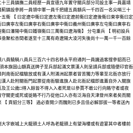
二十三員鎮撫二員經歷一員宣德九年置守關兵部分司設主事一員嘉靖
屬薊鎮設參將一員領中軍一員千把總五員額兵一千四百一名尖哨三十
五衞 【 曰定遼中衞曰定遼左衞曰定遼前衞曰定遼後衞曰東寧衞曰定
衞曰廣寧左衞曰廣寧右衞曰廣寧中衞曰義州衞曰廣寧左屯衞曰廣寧右
衞曰瀋陽中衞曰鐵嶺衞曰三萬衞曰遼海衞】 分屯重兵 【 明初設兵
事亟聚松杏間者遂至十三萬有奇遼陽大淩河失後尚十一萬一千一百餘
八員驍騎八員兵三百六十四名移永平府通判一員譏過客搜參貂而已
人須本旗固山額真送牌子至兵部起滿文票漢人則呈請兵部或隨便印官衙
通判南衙記檔驗放或有漢人附滿洲起票者冒苦獨力等輩至北衙亦放行
則漢人赴附關衙門起票從南衙驗進旗人赴北衙記檔即進蓋自外入關旗
廷及王公歲□得入餘皆不得入入者死是以參賈不敢公行向賂守者或夜
責守關吏或死或徙賂不行乃從他口入亦有泛海自天津登州來者矣而關
 【 貢貂分三等】 過必查閱少而醜則已多且佳必解部拔一等者送內
大字嵌城上大龍頭土人呼為老龍頭上有望海樓或有遊宴其中者樓前