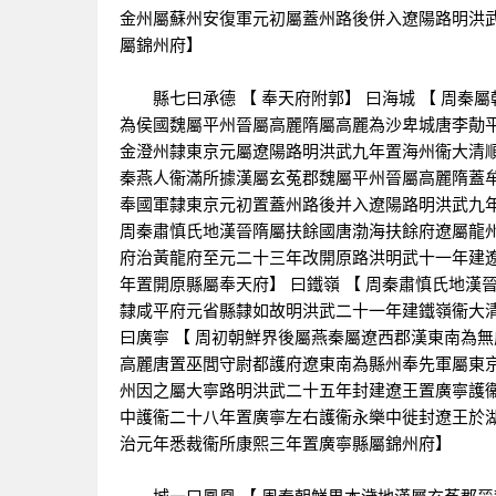
金州屬蘇州安復軍元初屬蓋州路後併入遼陽路明洪
屬錦州府】
縣七曰承德 【 奉天府附郭】 曰海城 【 周秦
為侯國魏屬平州晉屬高麗隋屬高麗為沙卑城唐李勣
金澄州隸東京元屬遼陽路明洪武九年置海州衞大清順
秦燕人衞滿所據漢屬玄菟郡魏屬平州晉屬高麗隋蓋
奉國軍隸東京元初置蓋州路後并入遼陽路明洪武九年
周秦肅慎氏地漢晉隋屬扶餘國唐渤海扶餘府遼屬龍
府治黃龍府至元二十三年改開原路洪明武十一年建
年置開原縣屬奉天府】 曰鐵嶺 【 周秦肅慎氏地
隸咸平府元省縣隸如故明洪武二十一年建鐵嶺衞大清
曰廣寧 【 周初朝鮮界後屬燕秦屬遼西郡漢東南為
高麗唐置巫閭守尉都護府遼東南為縣州奉先軍屬東
州因之屬大寧路明洪武二十五年封建遼王置廣寧護
中護衞二十八年置廣寧左右護衞永樂中徙封遼王於
治元年悉裁衞所康熙三年置廣寧縣屬錦州府】