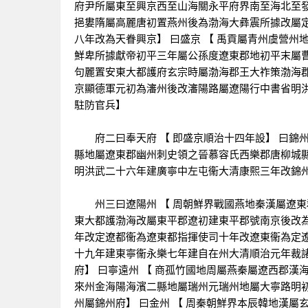
府尹所屬東至興京西至山海關永平府界南至海北至發
挹婁隋屬高麗唐初置燕州後為渤海大彝震所據改屬
八年改為天眷興京】 曰盛京 【 禹貢屬青州虞營
鮮卑所據獻帝初平三年屬公孫度遼東郡地初平末屬
句麗置安東大都護府玄宗時屬渤海郡王大祚策渤海
京顯德軍元初為瀋州後改瀋陽路屬遼陽行中書省明
駐防官兵】
府二曰奉天府 【 即盛京順治十四年設】 曰錦州
縣地屬遼東郡幽州刺史領之晉慕容氏西樂郡唐柳城
明洪武二十六年建廣寧中左屯衞大清康熙三年改錦
州三曰遼陽州 【 周朝鮮界戰國燕地秦漢屬遼東
東大都護渤海改屬東平郡遼初建東平郡號南京後改
年改定遼都衞為遼東都指揮使司十年改遼東衞為定
十九年建東寧衞永樂七年建自在州大清順治元年裁
府】 曰寧遠州 【 商孤竹國地周屬燕秦屬遼西郡
來州金海陽海濱二縣地屬瑞州元瑞州地屬大寧路明
州屬錦州府】 曰金州 【 周秦朝鮮界本辰韓地漢