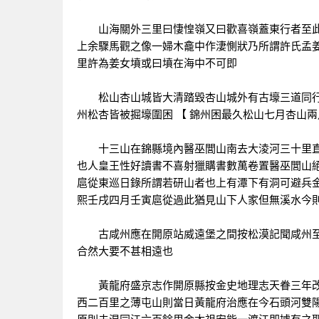
山海關外三里曰悽惶嶺又曰歡喜嶺蓋東行者至此
上余驟馬觀之像一婦木龕中作淒惻狀乃所謂許氏孟
里許為姜女墳或曰墳在海中不可即
松山杏山城皆大清踏毀杏山城外有古壕三道同行老
州松杏皆被掘壕圍困 【 錦州困最久松山七月杏山兩
十三山在錦縣境內醫巫閭山南去大淩河三十里直十
也人皇王性好讀書不喜射獵購書數萬卷置醫巫閭山
扈從東巡日錄所謂若研山者也上有潭下有洞可避兵金
熙壬戌四月壬寅扈從過此猶見山下人家但無溪水今
古咸州應在開原站威遠堡之間按松漠記聞咸州至
合然大要不甚相遠也
黃龍府盛京志作開原縣按金史地理志天眷三年改
西二百里之薄屯山則當日黃龍府治應在今石頭河雙