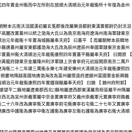
武四年置金州衞而中左所則在旅順大清順治元年裁衞所十年復為金州
屬朝鮮本古南沃沮國漢初屬玄菟郡後改屬樂浪都尉東漢置都尉仍封沃沮
平高麗改置蓋州以統之渤海大氐以為南京南海府遼海州南海軍隸東京
治元年裁衞十年置海城縣屬奉天府】 曰蓋平 【 周屬朝鮮本辰韓地
牟縣唐蓋州屬安東都護渤海大氐改為辰州遼辰州奉國軍隸東京金蓋州
置蓋州衞大清順治元年裁衞康熙四年置蓋平縣屬奉天府】 曰開原 【
州黃龍府隸東京金屬隆州利涉軍隸上京會寧府元初設開原南京二萬戶
遼海衞二十二年建三萬衞永樂七年建安樂州大清順治元年裁衞康熙四
漢晉挹婁地隋越喜國地唐渤海改為富州屬懷遠府遼銀州富國軍金新興縣
順治元年裁衞康熙四年置鐵嶺縣屬奉天府】 曰錦 【 錦州府附郭】
無慮望平二縣地屬遼東郡西北□縣地屬遼西郡東漢屬鳥桓晉屬平州隋屬
京西北為宜州崇義軍屬中京金置廣寧府又義州崇義軍元置廣寧府路義
衞二十六年改為廣寧衞又置廣寧前屯衞廣寧右屯衞二十七年又置廣寧
湖廣改中護衞為廣寧中衞左護衞為廣寧左衞右護衞為廣寧右衞大清順