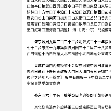
衝曰大興曰大福曰大鎮曰大勝曰大茂曰大定曰大安
曰鎮寧曰鎮武曰西興曰西寧曰平洋橋曰東昌曰東勝
榆林曰十方寺曰丁字泊曰宋家泊曰曾遲曰鎮西曰彭
靜安曰松山曰柴河曰撫安曰白家衝曰三岔兒曰曾安
洒馬吉曰靉陽曰寬佃子曰長嶺曰散等曰長佃子曰劉
堡曰紅嘴曰望海窩曰鎮遠】 海 【 海：每】 門設
盛京城周九里三百三十二步明洪武二十一年指揮
七十二步康熙十九年築關牆周圍三十二里四十八步
西曰懷遠小西曰外攘大北曰福勝小北曰地載外書滿
皇城在南門內規模雖小金碧亦可觀中宮曰清甯宮
鳳閣曰飛龍正殿曰崇政殿大門曰大清門東曰東翊門西
稷守之時年八十餘矣】 殿左有圓殿一正中脊高二
率諸貝勒受朝賀處也
盛京西六十里有土牆基號曰老邊疑即明朝失遼
東北柳條邊內外設將軍三曰盛京將軍曰甯古塔將軍