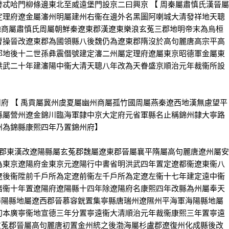
忒哈門柳條邊東北至威遠堡門設京二曰興京 【 周秦屬肅慎氏漢晉屬
定理府遼金屬瀋州明屬建州右衞在邊外名黑圖阿喇城大清發祥地天聰
州地商屬肅慎氏周屬朝鮮秦遼東郡漢遼東樂浪玄菟三郡地明帝末為烏桓
曹操晉改遼東郡為國領縣八後魏仍為遼東郡隋沒於高句麗唐高宗平高
郡地後十二世孫彝震僭號建定瀋二州屬定理府遼屬東京昭德軍金屬東
洪武二十年建瀋陽中衞大清天聰八年改為天眷盛京順治元年裁衞所設
府 【 禹貢屬冀州虞夏屬幽州商屬孤竹國周屬燕秦遼西地漢無慮望平
縣屬營州遼金錦川臨海軍隸中京大定府元省軍縣名止稱錦州隸大寧路
州為錦縣康熙四年乃置錦州府】
郡東漢改遼陽縣屬玄菟郡魏屬遼東郡晉屬襄平隋屬高句麗唐遼州屬安
為東京遼陽府金東京元遼陽行中書省明洪武四年置定遼都衞遼東衞八
遼後衞陞前千戶所為定遼前衞左千戶所為定遼左衞十七年建定遠中衞
諸衞十年置遼陽府遼陽縣十四年除遼陽府名康熙四年改縣為州屬奉天
漢海陽縣地屬遼西郡晉慕容皝置集寧縣唐瑞州遼隰州平海軍海陽縣地屬
初本廣寧衞地宣德三年分置寧遠衞大清順治元年裁衞康熙三年置寧遠
屬玄菟郡晉屬高句麗唐初置金州統之後渤海屬杉盧郡遼復州化成縣後改