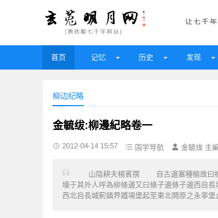
首页
记忆
历史
发现
柳边纪略
金毓绂:柳邊紀略卷一
2012-04-14 15:57
国学导航
金毓绂 主
山陰耕夫楊賓撰 自古邊塞種榆故曰榆塞
壕于其外人呼為柳條邊又曰條子邊條子邊西自長
西北自長城薊鎮界鐵場堡起至東北開原之永寧堡止