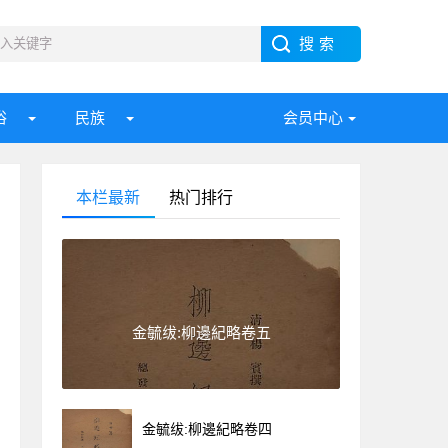
俗
民族
会员中心
本栏最新
热门排行
金毓绂:柳邊紀略卷五
金毓绂:柳邊紀略卷四