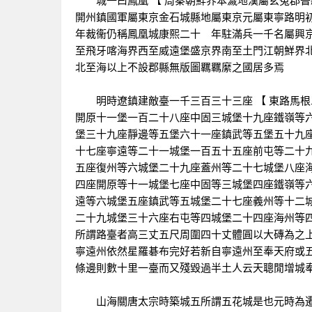
城一曰鳳凰 【 周秦朝鮮界本濊地漢屬玄菟郡晉
開州鎮國軍屬東京金石城縣地屬東京元屬東寧路明
年裁衞仍稱鳳凰城康熙二十 年駐滿兵一千名屬興
至飛牙喀海界西至威遠堡盛京界南至土門江朝鮮界
北至海以上不設郡縣無版圖羈羈縻之國居多焉
明時遼鎮建敵臺一千三百三十三座 【 東路馬根
開原十一堡一百二十八座中固三城堡十九座鐵嶺等
堡三十九座靜邊等五堡六十一座鎮武等五堡五十九
十七座寧遠等二十一城堡一百五十五座前屯等二十
五座復州等六城堡二十九座蓋州等二十七城堡八座海
四座開原等十一城堡七座中固等三城堡四座鐵嶺等
遠等六城堡五座鎮武等五城堡二十七座義州等十二
二十九城堡三十六座右屯等四城堡二十四座海州等
所謂路臺者高三丈五尺周圍四十丈體圓以大磚為之
寧遠州依然星羅碁布完好若新自寧遠州至奉天府或五
條邊則數十里一臺而又殘毀過半土人云天聰閒增城
山海關唐太宗時築城五所謂五花城是也元時為遷