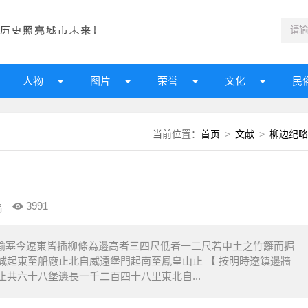
人物
图片
荣誉
文化
民
当前位置：
首页
>
文献
>
柳边纪略
3991
編
今遼東皆插柳條為邊高者三四尺低者一二尺若中土之竹籬而掘
城起東至船廠止北自威遠堡門起南至鳳皇山止 【 按明時遼鎮邊牆
共六十八堡邊長一千二百四十八里東北自...