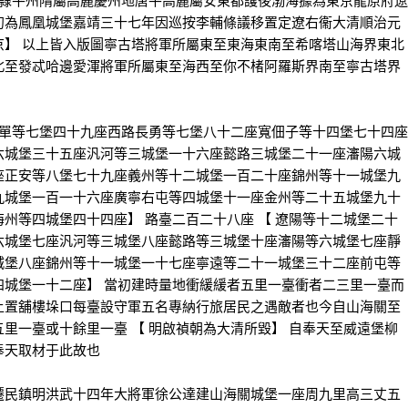
隸平州隋屬高麗慶州地唐平高麗屬安東都護後渤海據為東京龍原府遼
初為鳳凰城堡嘉靖三十七年因巡按李輔條議移置定遼右衞大清順治元
京】 以上皆入版圖寧古塔將軍所屬東至東海東南至希喀塔山海界東北
北至發忒哈邊愛渾將軍所屬東至海西至你不楮阿羅斯界南至寧古塔界
單等七堡四十九座西路長勇等七堡八十二座寬佃子等十四堡七十四座
六城堡三十五座汎河等三城堡一十六座懿路三城堡二十一座瀋陽六城
座正安等八堡七十九座義州等十二城堡一百二十座錦州等十一城堡九
九城堡一百一十六座廣寧右屯等四城堡十一座金州等二十五城堡九十
州等四城堡四十四座】 路臺二百二十八座 【 遼陽等十二城堡二十
六城堡七座汎河等三城堡八座懿路等三城堡十座瀋陽等六城堡七座靜
城堡八座錦州等十一城堡一十七座寧遠等二十一城堡三十二座前屯等
四城堡一十二座】 當初建時量地衝緩緩者五里一臺衝者二三里一臺而
上置舖樓垛口每臺設守軍五名專納行旅居民之遇敵者也今自山海關至
里一臺或十餘里一臺 【 明啟禎朝為大清所毀】 自奉天至威遠堡柳
奉天取材于此故也
民鎮明洪武十四年大將軍徐公達建山海關城堡一座周九里高三丈五