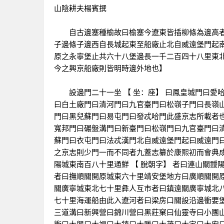
山陰耕夫楊賓撰
自古邊塞種榆故曰榆塞今遼東皆插柳條為邊高者
子邊條子邊西自長城起東至船廠止北自威遠堡門起南
原之永寧堡止共六十八堡邊長一千二百四十八里東
今之興京船廠則皆明時邊外地也】
設邊門二十一坐 【 坐：座】 曰鳳皇城門曰愛
曰白土廠門曰清河門曰九官臺門曰松嶺子門曰長嶺
門曰黑兒蘇門曰易屯門曰發忒哈門此盛京志所載者
寬邦門曰碾盤溝門曰新臺門曰松嶺門曰九官臺門曰
蘇門曰衣屯門曰法忒漢門北自威遠堡門起曰威遠門
之京志則少門一而不同者九蓋志纂於康熙初而會典成
陽城東南百八十里通鮮 【 脫朝字】 者曰連山關靉
者曰撫順關開原城東六十里靖安堡地方曰廣順關開
關廣寧城東北七十里彝人互市者曰鎮遠關廣寧城北
七十里海運船由此入遼河者曰梁房口關設沿邊衝要
三道溝曰新興營曰錦川營曰黑莊窠曰仙靈寺曰小團