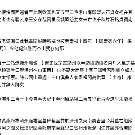
悽惶而西還者至此則歡喜也又五里曰毛家山南即望夫石貞女祠在其
姜者也有聯云秦王安在哉萬里長城築怨姜女未亡也千秋片石銘貞祠南
滿洲曰此我輩圍城時所掘也按明崇禎十四年 【 即崇德六年】 錦
月】 今他處無跡而杏山獨存何耶
三站遼顯州地也 【 遼史世宗置顯州以奉顯陵顯陵者東丹人皇之墓
絕頂築堂曰望海州在山東南】 山不高大而峯十有三鋒稜若削離立如人
太常蔡珪詩云閭山盡處十三山溪曲人家畫幅間高供奉 【 土奇】 康
則并無人跡矣
瀋州二百十里今自奉天記里至開原站得二百五里雖古今道里未能盡
黃龍府為濟州而婁室墓碑載室葬於濟州之東南奧吉里今其墓在船廠
陽河之間又松漠紀聞黃龍府南百餘里曰賓州州近混同江其說亦合若開