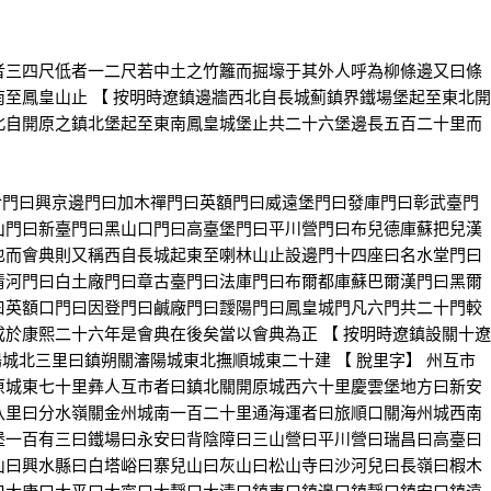
三四尺低者一二尺若中土之竹籬而掘壕于其外人呼為柳條邊又曰條
至鳳皇山止 【 按明時遼鎮邊牆西北自長城薊鎮界鐵場堡起至東北開
北自開原之鎮北堡起至東南鳳皇城堡止共二十六堡邊長五百二十里而
哈門曰興京邊門曰加木禪門曰英額門曰威遠堡門曰發庫門曰彰武臺門
山門曰新臺門曰黑山口門曰高臺堡門曰平川營門曰布兒德庫蘇把兒漢
也而會典則又稱西自長城起東至喇林山止設邊門十四座曰名水堂門曰
清河門曰白土廠門曰章古臺門曰法庫門曰布爾都庫蘇巴爾漢門曰黑爾
曰英額口門曰因登門曰鹹廠門曰靉陽門曰鳳皇城門凡六門共二十門較
於康熙二十六年是會典在後矣當以會典為正 【 按明時遼鎮設關十遼
陽城北三里曰鎮朔關瀋陽城東北撫順城東二十建 【 脫里字】 州互市
原城東七十里彝人互市者曰鎮北關開原城西六十里慶雲堡地方曰新安
八里曰分水嶺關金州城南一百二十里通海運者曰旅順口關海州城西南
堡一百有三曰鐵場曰永安曰背陰障曰三山營曰平川營曰瑞昌曰高臺曰
山曰興水縣曰白塔峪曰寨兒山曰灰山曰松山寺曰沙河兒曰長嶺曰椵木