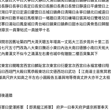
曰大康曰大平曰大寧曰大靜曰大清曰鎮夷曰鎮邊曰鎮靜曰鎮安曰鎮遠
曰長靜曰長寧曰長定曰長安曰長勝曰長勇曰長營曰靜遠曰平虜營曰上
家灣曰平定曰定遠曰慶雲曰古城曰鎮彝曰清陽曰永寧曰鎮北曰威遠曰
曰東州曰散羊峪曰馬根單曰一堵牆曰清河曰嵰場曰張其哈曰雙堆兒曰
官寨曰湯站曰鳳皇城曰青台峪曰鎮東曰鎮彝曰甜水站曰黃骨島曰歸服
蘇喇章京一員筆帖式一員披甲十名
閔忠因舊址築四門大清天聰五年增高一丈拓大三百步周共十里二百
高七尺五寸門改為八大東曰撫近小東曰內治大南曰德勝小南曰天祐大
文內書漢文不似今之滿漢左右書也城中有鐘鼓二樓百貨集其下
東宮曰關睢宮西宮曰麟趾宮次東宮曰衍慶宮次西宮曰永福宮樓曰翔
曰西翊門大殿曰篤恭殿東坊曰文德西坊曰武功 【 江南道士苗焦冥君
丈基高尺許大如高之半左右小圓殿各五基與地等脊高丈許大亦半之太祖
陽後邊牆
曰愛渾將軍 【 即黑龍江將軍】 府尹一曰奉天府尹盛京將軍奉天