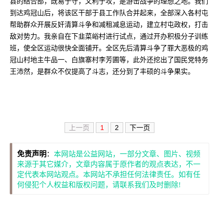
县的结合部，既易于守，又利于攻，是游击战争的理想之地。我们
到达鸡冠山后，将该区干部于县工作队合并起来，全部深入各村屯
帮助群众开展反奸清算斗争和减租减息运动，建立村屯政权，打击
敌对势力。我亲自在下韭菜峪村进行试点，通过开办积极分子训练
班，使全区运动很快全面铺开。全区先后清算斗争了罪大恶极的鸡
冠山村地主牛品一、白旗寨村李芳圃等，此外还挖出了国民党特务
王沛然，是群众不仅提高了斗志，还分到了丰硕的斗争果实。
上一页
1
2
下一页
免责声明
：
本网站是公益网站，一部分文章、图片、视频
来源于其它媒介，文章内容属于原作者的观点表达，不一
定代表本网站观点。本网站不承担任何法律责任。如有任
何侵犯个人权益和版权问题，请联系我们及时删除!