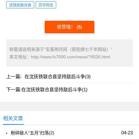
沈铁抚联合县
苏华同志
很赞哦！
(
5
)
转载请说明来源于"玄菟明月网（原抚顺七千年网站）"
本文地址：
http://www.fs7000.com/news/?4036.html
上一篇:
在沈抚铁联合县坚持敌后斗争(3)
下一篇:
在沈抚铁联合县坚持敌后斗争(1)
相关文章
04-23
粉碎敌人“五月”扫荡(2)