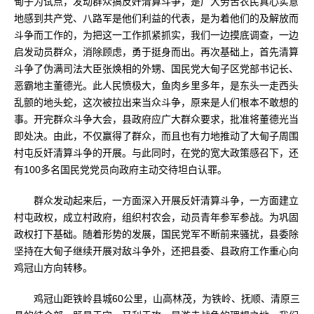
甸子为试点，发动群众搞反奸清算斗争，是广大劳苦农民真心实意
地感到共产党、八路军是他们利益的代表，是为着他们的及解放而
斗争而工作的，为把这一工作抓紧抓实，我们一边摸底调查，一边
启发动员群众，消除顾虑，勇于挺身而出。再次基础上，首先清算
斗争了伪满司法大臣张焕相的外甥、国民党大甸子区党部书记长、
恶霸地主董德光。此人民愤极大，鱼肉乡里多年，是东头一走西头
乱颤的地头蛇，这次被拉出来当众斗争，原来是人们根本不敢想的
事。开完群众斗争大会，县政府应广大群众要求，批准将董德光当
即处决。由此，不仅赢得了群众，而且也有力地推动了大甸子周围
村屯反奸清算斗争的开展。与此同时，在党的宽大政策感召下，还
有100多名国民党党员向政府主动交待坦白认罪。
群众发动起来后，一方面深入开展反奸清算斗争，一方面建立
村屯政权，成立村政府，组织村农会，动员青年参军参战。为巩固
政权打下基础。随着形势的发展，国民党军不断前来骚扰，县委除
坚持在大甸子继续开展对敌斗争外，还把县委、县政府工作重心向
鸡冠山方向转移。
鸡冠山距铁岭县城60公里，山高林茂，为铁岭、抚顺、清原三