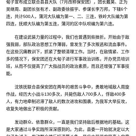
甸子宣布成立联合县县大队（7月改称保安团），团长戴昊、正为
吴继周、副团长张有才、副政委徐振宇、参谋长李万邦，下辖6个
连，共计500人，蒲河大队编为第一、二、三连，铁岭大队编为第
四连，抚顺大队编为第五连，蒲河的区中队呗编为第六连。
在建设武装力量的过程中，我们也曾遇到些挫折。开始由于敌
强我弱，部队政治思想工作薄弱，曾发生了多次叛逃和流血事件。
在这些沉痛教训下，抓紧了整顿清理工作。当时，在敌情紧、工作
多的情况下，保安团还在大甸子进行军事政治训练，开办党员培训
班，从而不仅提高了广大指战员的政治素质，而且还增强了军事技
能。
沈铁抚联合县保安团在两年的艰苦斗争中，勇敢地域敌人周旋
作战，经历大小战斗130多次，共毙伤敌人700多人，俘敌400多
人，有力地牵制迟滞了敌人的数次进攻和围袭，为我军大举反攻，
收复失地做出了积极的贡献。
发动群众、依靠群众，一直是我们坚持敌后根据地的基础。这
是大家通过斗争实践所深深感到的。为此，县委一开始就决定以大