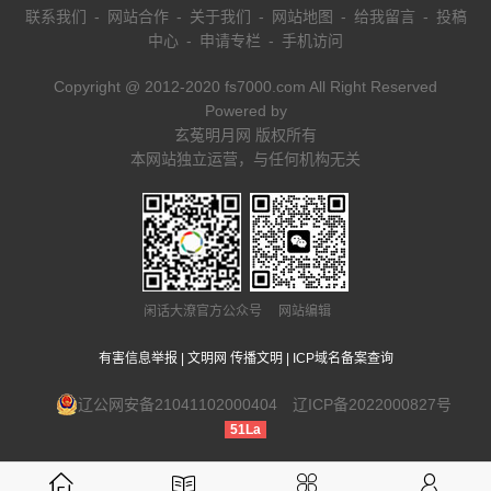
联系我们
-
网站合作
-
关于我们
-
网站地图
-
给我留言
-
投稿
中心
-
申请专栏
-
手机访问
Copyright @ 2012-2020 fs7000.com All Right Reserved
Powered by
玄菟明月网 版权所有
本网站独立运营，与任何机构无关
闲话大潦官方公众号 网站编辑
有害信息举报
|
文明网 传播文明
|
ICP域名备案查询
辽公网安备21041102000404
辽ICP备2022000827号
51La