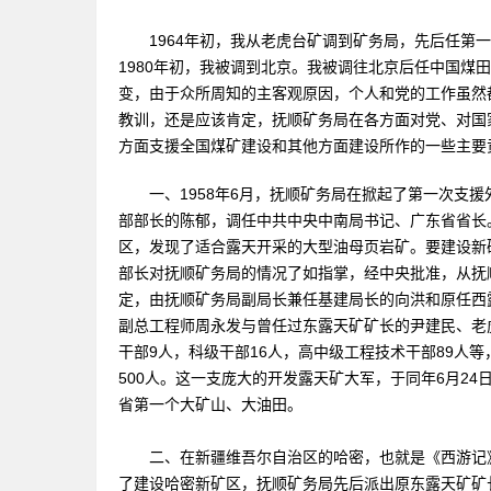
1964年初，我从老虎台矿调到矿务局，先后任第一
1980年初，我被调到北京。我被调往北京后任中国煤
变，由于众所周知的主客观原因，个人和党的工作虽然
教训，还是应该肯定，抚顺矿务局在各方面对党、对国
方面支援全国煤矿建设和其他方面建设所作的一些主要
一、1958年6月，抚顺矿务局在掀起了第一次支援
部部长的陈郁，调任中共中央中南局书记、广东省省长
区，发现了适合露天开采的大型油母页岩矿。要建设新
部长对抚顺矿务局的情况了如指掌，经中央批准，从抚
定，由抚顺矿务局副局长兼任基建局长的向洪和原任西
副总工程师周永发与曾任过东露天矿矿长的尹建民、老
干部9人，科级干部16人，高中级工程技术干部89人等
500人。这一支庞大的开发露天矿大军，于同年6月2
省第一个大矿山、大油田。
二、在新疆维吾尔自治区的哈密，也就是《西游记》
了建设哈密新矿区，抚顺矿务局先后派出原东露天矿矿