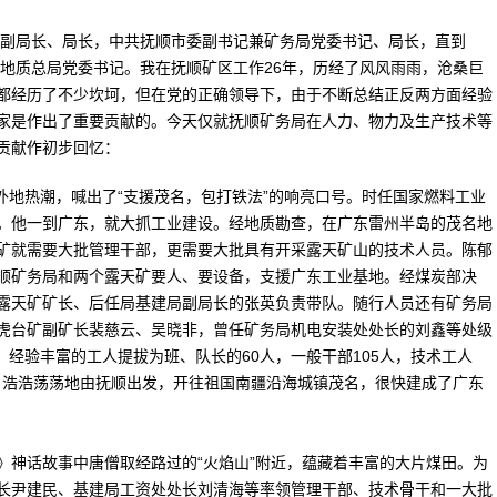
副局长、局长，中共抚顺市委副书记兼矿务局党委书记、局长，直到
田地质总局党委书记。我在抚顺矿区工作26年，历经了风风雨雨，沧桑巨
都经历了不少坎坷，但在党的正确领导下，由于不断总结正反两方面经验
家是作出了重要贡献的。今天仅就抚顺矿务局在人力、物力及生产技术等
贡献作初步回忆：
外地热潮，喊出了“支援茂名，包打铁法”的响亮口号。时任国家燃料工业
。他一到广东，就大抓工业建设。经地质勘查，在广东雷州半岛的茂名地
矿就需要大批管理干部，更需要大批具有开采露天矿山的技术人员。陈郁
顺矿务局和两个露天矿要人、要设备，支援广东工业基地。经煤炭部决
露天矿矿长、后任局基建局副局长的张英负责带队。随行人员还有矿务局
虎台矿副矿长裴慈云、吴晓非，曾任矿务局机电安装处处长的刘鑫等处级
，经验丰富的工人提拔为班、队长的60人，一般干部105人，技术工人
4日浩浩荡荡地由抚顺出发，开往祖国南疆沿海城镇茂名，很快建成了广东
神话故事中唐僧取经路过的“火焰山”附近，蕴藏着丰富的大片煤田。为
长尹建民、基建局工资处处长刘清海等率领管理干部、技术骨干和一大批