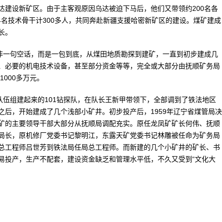
达建设新矿区。由于主客观原因乌达被迫下马后，他们又带领约200名各
74名技术骨干计300多人，共同奔赴新疆支援哈密新矿区的建设。煤矿建成
长。
非一句空话，而是一包到底，从煤田地质勘探到建矿，一直到初步建成几
、必要的机电技术设备，甚至部分资金等等，完全或大部分由抚顺矿务局
000多万元。
伍组建起来的101钻探队，在队长王新甲带领下，全部调到了铁法地区
后，开始建成了几个浅部小矿井。初步投产后，1959年辽宁省煤管局决
矿的主要领导干部大部分从抚顺局调配充实。原任龙凤矿矿长何伟、抚顺
局长，原机修厂党委书记黎明江，东露天矿党委书记林雕被任命为矿务局
总工程师吕世芳到铁法局任局总工程师。而新建的几个小矿井的矿长、书
易投产，生产不配套，建设资金缺乏和管理水平低，不久又受到“文化大