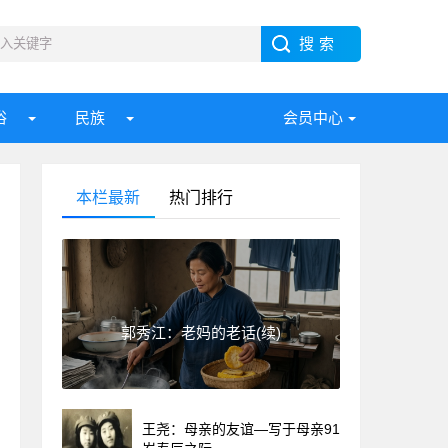
俗
民族
会员中心
本栏最新
热门排行
郭秀江：老妈的老话(续)
王尧：母亲的友谊—写于母亲91