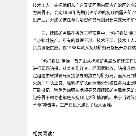
技术工人，先把他们从广东又调回到内蒙古自治区的乌
方面骨干，会同1958年先期到达哈密的抚顺西露天矿
投产后，尹建民被任命为哈密矿务局副局长兼露天矿矿
三、抚顺矿务局在援外工程项目中，“包打铁法”绝
个小斜井投产。所有的管理干部、技术干部、技术工人
负责调配供应。仅1958年就从抚顺矿务局拨出开办费达1
“包打铁法”伊始，首先由从抚顺矿务局改扩建工程队
进行现场钻探，从普查到详查，经国家验收，钻探成功之
定组建由省煤管局直接领导的独立的矿务局。而从局到
火药厂厂长王良、胜利矿矿长阎清瑞分别被任命为正副
正副书记，稍后为加强技术领导又调抚顺矿务局龙风矿
记等骨干领导也都是从抚顺几大矿抽调的。由于当时简
革命”冲击等，生产建设又遇到了极大困难。
_____________________________________
相关阅读：