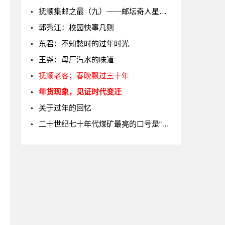
抚顺集邮之最（九）——邮坛奇人星光灿烂
郭秀江：校园快事几则
东君：不知愁时的过年时光
王尧：母厂汽水的味道
抚顺老客；春晚飘过三十年
年货现象，见证时代变迁
关于过年的回忆
二十世纪七十年代煤矿最亮的口号是“大干”