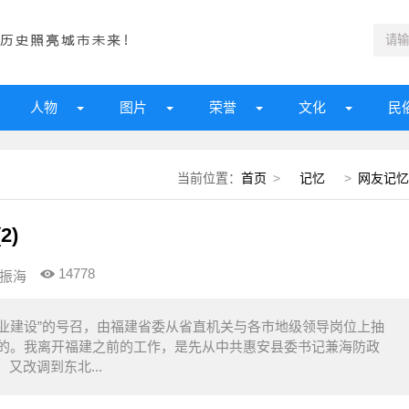
人物
图片
荣誉
文化
民
当前位置：
首页
>
记忆
>
网友记忆
2)
14778
振海
工业建设”的号召，由福建省委从省直机关与各市地级领导岗位上抽
设的。我离开福建之前的工作，是先从中共惠安县委书记兼海防政
又改调到东北...