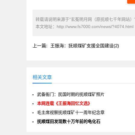
转载请说明来源于"玄菟明月网（原抚顺七千年网站）
本文地址：
http://www.fs7000.com/news/?4074.html
上一篇:
王振海：抚顺煤矿支援全国建设(2)
相关文章
武备衙门：民国时期的抚顺煤矿照片
本网连载《王振海回忆文选》
毛主席视察抚顺煤矿十一周年纪念章
抚顺煤田发现数十万年前的龟化石