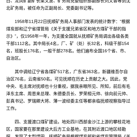
白、龙凤矿副矿长栗文波、矿务局党委组织部副部长刘文香等到沈
北矿务局，被任命为正副局长、党委副书记等。
1958年11月22日抚顺矿务局人事部门发表的统计数字：“根据
煤炭部和辽宁省煤管局《关于支援兄弟省区和地方煤矿干部的指
示》”，仅1958年一年，为支援全国就从抚顺矿务局调出各级各类
干部1112名。其中局长4名，厂、矿（处）长32名，科级干部154
名，班股长176名，一般干部278名。他们遍布全国16个省、市、
自治区。
其中调给辽宁省各煤矿517名，广东省363名，新疆维吾尔自
治区76名，云南省50名。可见抚顺在历史上贡献之大。因此，党
中央、毛主席对抚顺也十分重视，据我亲眼所见、所知，前后有毛
泽东主席、周恩来总理、朱德委员长、罗荣桓元帅、徐向前元帅、
彭真书记、罗瑞卿大将、薄一波经委主任等都亲临抚顺视察指导过
工作。
四、支援渡口煤矿建设。地处四川西部金沙江上游的攀枝花地
区，国家要在那里建设大后方工业基地，在其附近渡口地区经勘
探，发现了大型煤田。抚顺矿务局根据煤炭部和省煤炭管理局《关