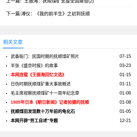
上一篇:
王振海：抚顺煤矿支援全国建设(2)
下一篇:
溥仪：《我的前半生》之初到抚顺
相关文章
07-15
武备衙门：民国时期的抚顺煤矿照片
03-23
半张《盛京时报》的故事
01-15
本网连载《王振海回忆文选》
01-11
日伪时期抚顺煤矿重大事故概述
01-08
毛主席视察抚顺煤矿十一周年纪念章
01-08
1905年日本《朝日新闻》记者拍摄的抚顺
01-05
抚顺煤田发现数十万年前的龟化石
12-21
本网开辟“劳工自述”专题