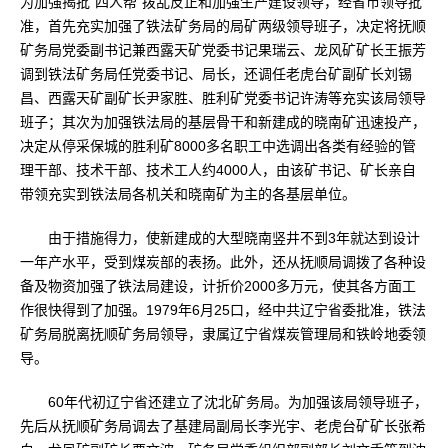
为加强揭批“四人帮”拨乱反正和加强生产建设领导，经省市领导批
准，首先充实加强了铁法矿务局的局矿两级领导班子，决定将抚顺
矿务局党委副书记兼西露天矿党委书记果瑞云、龙风矿矿长王振芳
调到铁法矿务局任党委书记、局长，还调任老虎台矿副矿长刘锡
昌、西露天矿副矿长尹家胜、胜利矿党委书记许涛等充实该局领导
班子；其次为加强铁法局的基层骨干和新建成的晓南矿迅速投产，
决定从停采保城的胜利矿8000多名职工中选调出各类有经验的管
理干部、技术干部、技术工人约4000人，由该矿书记、矿长亲自
带领充实到铁法局各机关和晓南矿为主的各基层单位。
由于措施得力，使新建成的大型晓南竖井不到3年就达到设计
一年产水平，受到煤炭部的表扬。此外，还从抚顺局调拨了各种设
备及物资加强了铁法局建设，计折价2000多万元，使其各方面工
作很快得到了加强。1979年6月25口，经中共辽宁省委批准，铁法
矿务局脱离抚顺矿务局领导，隶属辽宁省煤炭管理局和铁岭地委领
导。
60年代初辽宁省还建立了沈北矿务局。为加强该局领导班子，
先后从抚顺矿务局调去了基建局副局长李光宇、老虎台矿矿长张希