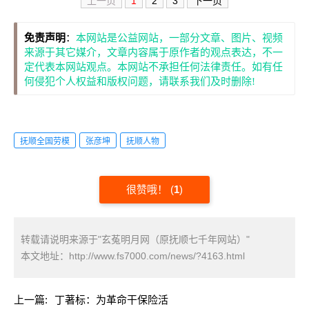
上一页
1
2
3
下一页
免责声明
：
本网站是公益网站，一部分文章、图片、视频
来源于其它媒介，文章内容属于原作者的观点表达，不一
定代表本网站观点。本网站不承担任何法律责任。如有任
何侵犯个人权益和版权问题，请联系我们及时删除!
抚顺全国劳模
张彦坤
抚顺人物
很赞哦！
(
1
)
转载请说明来源于"玄菟明月网（原抚顺七千年网站）"
本文地址：
http://www.fs7000.com/news/?4163.html
上一篇:
丁著标：为革命干保险活