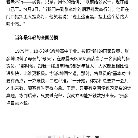
着老本行——买货，只是，用他的话讲：“以前给公家干，现在给
自己干。”4月3日，当我们来到张彦坤的烟酒批发商行时，他正在
门口指挥工人挂彩灯，他笑着说：“晚上这里黑，挂上这个给路人
照个亮。”
当年最年轻的全国劳模
1979年，18岁的张彦坤高中毕业。按照当时的国家政策，张
彦坤顶替了母亲的“号头”，在原露天区龙凤商店当了一名卖肉的售
货员。“那时候，跟我一拨进商场的都是年轻人，大家都互相比谁
进步快，比谁更积极。”张彦坤回忆道，那时，售货员的“基本功”主
要有两点，一算账快，二过秤准。“一开始，称完秤总要算一会儿
才出来数，顾客有时等得心急。于是，只要有空闲便练习复杂的计
算题。练到后来，只要过完秤，我就立即能把钱数报出来。”张彦
坤自豪地说。