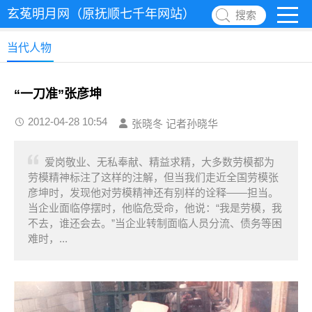
玄菟明月网（原抚顺七千年网站）
搜索
当代人物
“一刀准”张彦坤
2012-04-28 10:54
张晓冬 记者孙晓华
爱岗敬业、无私奉献、精益求精，大多数劳模都为
劳模精神标注了这样的注解，但当我们走近全国劳模张
彦坤时，发现他对劳模精神还有别样的诠释——担当。
当企业面临停摆时，他临危受命，他说：“我是劳模，我
不去，谁还会去。”当企业转制面临人员分流、债务等困
难时，...