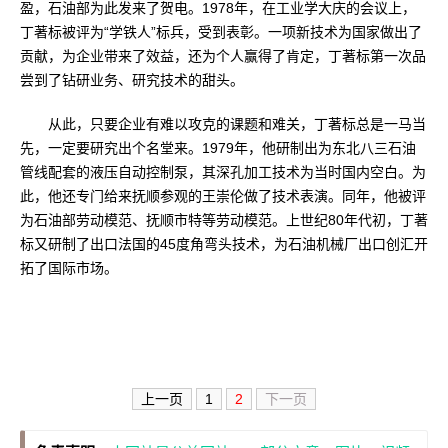
盈，石油部为此发来了贺电。1978年，在工业学大庆的会议上，
丁著标被评为“学铁人”标兵，受到表彰。一项新技术为国家做出了
贡献，为企业带来了效益，还为个人赢得了肯定，丁著标第一次品
尝到了钻研业务、研究技术的甜头。
从此，只要企业有难以攻克的课题和难关，丁著标总是一马当
先，一定要研究出个名堂来。1979年，他研制出为东北八三石油
管线配套的液压自动控制泵，其深孔加工技术为当时国内空白。为
此，他还专门给来抚顺参观的王崇伦做了技术表演。同年，他被评
为石油部劳动模范、抚顺市特等劳动模范。上世纪80年代初，丁著
标又研制了出口法国的45度角弯头技术，为石油机械厂出口创汇开
拓了国际市场。
上一页
1
2
下一页