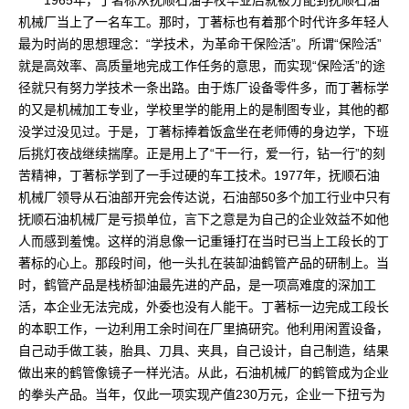
1965年，丁著标从抚顺石油学校毕业后就被分配到抚顺石油
机械厂当上了一名车工。那时，丁著标也有着那个时代许多年轻人
最为时尚的思想理念：“学技术，为革命干保险活”。所谓“保险活”
就是高效率、高质量地完成工作任务的意思，而实现“保险活”的途
径就只有努力学技术一条出路。由于炼厂设备零件多，而丁著标学
的又是机械加工专业，学校里学的能用上的是制图专业，其他的都
没学过没见过。于是，丁著标捧着饭盒坐在老师傅的身边学，下班
后挑灯夜战继续揣摩。正是用上了“干一行，爱一行，钻一行”的刻
苦精神，丁著标学到了一手过硬的车工技术。1977年，抚顺石油
机械厂领导从石油部开完会传达说，石油部50多个加工行业中只有
抚顺石油机械厂是亏损单位，言下之意是为自己的企业效益不如他
人而感到羞愧。这样的消息像一记重锤打在当时已当上工段长的丁
著标的心上。那段时间，他一头扎在装缷油鹤管产品的研制上。当
时，鹤管产品是栈桥缷油最先进的产品，是一项高难度的深加工
活，本企业无法完成，外委也没有人能干。丁著标一边完成工段长
的本职工作，一边利用工余时间在厂里搞研究。他利用闲置设备，
自己动手做工装，胎具、刀具、夹具，自己设计，自己制造，结果
做出来的鹤管像镜子一样光洁。从此，石油机械厂的鹤管成为企业
的拳头产品。当年，仅此一项实现产值230万元，企业一下扭亏为