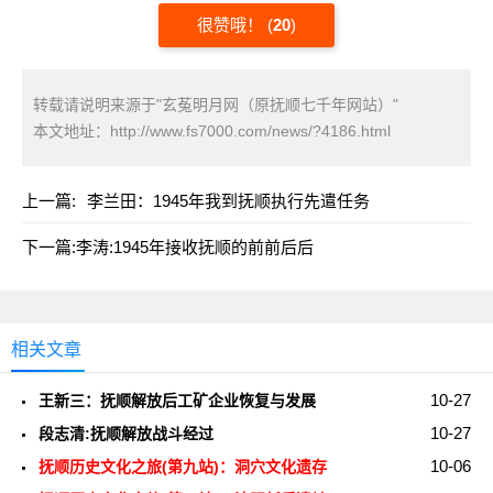
很赞哦！
(
20
)
转载请说明来源于"玄菟明月网（原抚顺七千年网站）"
本文地址：
http://www.fs7000.com/news/?4186.html
上一篇:
李兰田：1945年我到抚顺执行先遣任务
下一篇:
李涛:1945年接收抚顺的前前后后
相关文章
10-27
王新三：抚顺解放后工矿企业恢复与发展
10-27
段志清:抚顺解放战斗经过
10-06
抚顺历史文化之旅(第九站)：洞穴文化遗存