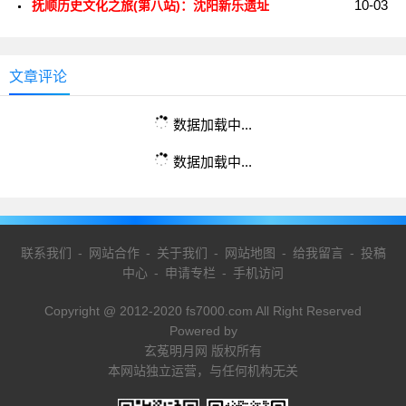
10-03
抚顺历史文化之旅(第八站)：沈阳新乐遗址
文章评论
数据加载中...
数据加载中...
联系我们
-
网站合作
-
关于我们
-
网站地图
-
给我留言
-
投稿
中心
-
申请专栏
-
手机访问
Copyright @ 2012-2020 fs7000.com All Right Reserved
Powered by
玄菟明月网 版权所有
本网站独立运营，与任何机构无关