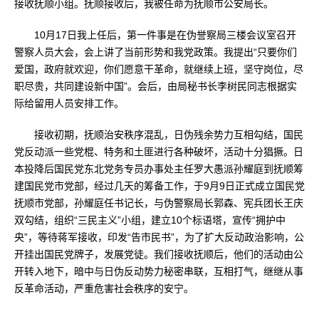
接收抚顺小组。抚顺接收后，我被任命为抚顺市公安局长。
10月17日我上任后，第一件事是在伪誉察局三楼会议室召开
警察人员大会，会上讲了当前形势和我党政策。我提出“只要你们
爱国，政府就欢迎，你们愿意干革命，就继续上班，坚守岗位，尽
职尽贵，共同建设新中国”。会后，由局秘书长李树民同志根据实
际给留用人员安排工作。
接收初期，抚顺治安秩序混乱，日伪残余势力互相勾结，国民
党反动派一些党棍、特务和土匪进行各种破坏，活动十分猖撅。日
本投降后国民党东北党务专员办事处主任罗大愚派孙耀庭到抚顺筹
建国民党市党部，经过几天的筹备工作，于9月9日正式成立国民党
抚顺市党部，孙耀庭任书记长，与伪警察局长郭森、宪兵团长王庆
双勾结，组织“三民主义”小组，建立10个标语塔，宣传“拥护中
央”，等待蒋军接收，印发“告市民书”，为了扩大反动政治影响，公
开挂出国民党牌子，发展党徒。我们接收抚顺后，他们的活动由公
开转入地下，暗中与日伪反动势力秘密串联，互相打气，继继从事
反革命活动，严重危害社会秩序的安宁。