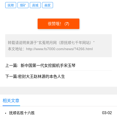
抚顺
煤矿
高城
画家
很赞哦！
(
7
)
转载请说明来源于"玄菟明月网（原抚顺七千年网站）"
本文地址：
http://www.fs7000.com/news/?4266.html
上一篇:
新中国第一代女挖掘机手宋玉琴
下一篇:
密封大王赵林源的本色人生
相关文章
03-02
抚顺名胜十六胜