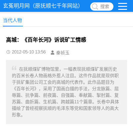
玄菟明月网（原抚顺七千年网站）
搜索
当代人物
高城：《百年长河》诉说矿工情感
2012-05-10 13:56
秦祯玉
在抚顺煤矿博物馆里，一幅表现抚顺煤矿发展历史
的百米长卷人物画格外惹人注目。这件作品就是现供职
于抚矿集团公司工会的高城的代表作。此作品题目为
《百年长河》，采用了国画白描的手法，分龙脉篇、屈
辱篇、抗争篇、前夜篇、自强篇、奉献篇、掣肘篇、复
苏篇、曲折篇、生机篇、跨越篇11个篇章。长卷中具体
描绘了曾经视察抚顺的毛泽东等党和国家领导人的高大
形象。