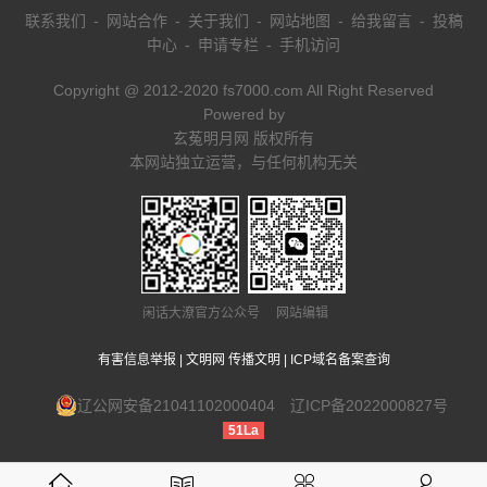
联系我们
-
网站合作
-
关于我们
-
网站地图
-
给我留言
-
投稿
中心
-
申请专栏
-
手机访问
Copyright @ 2012-2020 fs7000.com All Right Reserved
Powered by
玄菟明月网 版权所有
本网站独立运营，与任何机构无关
闲话大潦官方公众号 网站编辑
有害信息举报
|
文明网 传播文明
|
ICP域名备案查询
辽公网安备21041102000404
辽ICP备2022000827号
51La