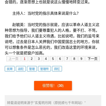
会错的，逐渐思想上也就是说这么慢慢地转变过来。
主持人：当时党的指示具体来说是什么？
赵毓英：当时党的指示就是，应该以革命人道主义这
种思想为指导，我们要尊重犯人的人格，要不打、不骂，
我们给予他们以人道主义待遇，比如说吧，我们的监号来
说吧，过去是日本人关押我们中国爱国志士的地方，你就
可以想象条件是怎么恶劣的，我们改造这里的环境来说，
头一个就是把窗户加高。
上一页
1
2
3
4
5
6
7
8
9
下一页
抚顺
战犯
管理
管理所
回忆
很赞哦！
(
30
)
转载请说明来源于"玄菟明月网（原抚顺七千年网站）"