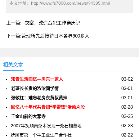
本文地址：
http://www.fs7000.com/news/?4395.html
上一篇:
衣棠：改造战犯工作亲历记
下一篇:
管理所先后接待日本各界900多人
相关文章
03-02
知青生活回忆—房东一家人
03-01
老班长长贵的浓浓同学情
03-01
张敬红：难忘老房东黄叔黄婶
02-28
回忆八十年代共青团“学雷锋”活动片段
02-25
千金山前的大悲寺
02-23
2007年抚顺南杂木发现一处石棚墓地
02-22
抚顺市第一个手工业生产合作社