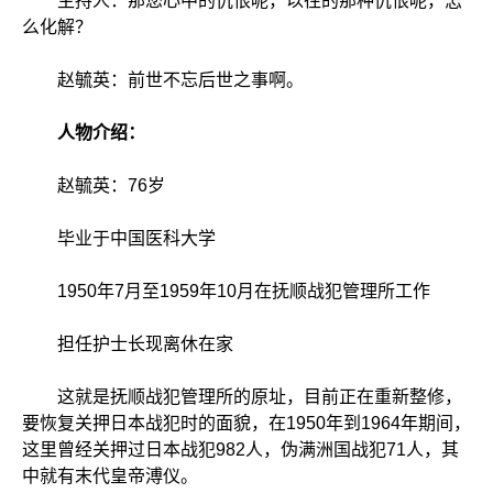
主持人：那您心中的仇恨呢，以往的那种仇恨呢，怎
么化解？
赵毓英：前世不忘后世之事啊。
人物介绍：
赵毓英：76岁
毕业于中国医科大学
1950年7月至1959年10月在抚顺战犯管理所工作
担任护士长现离休在家
这就是抚顺战犯管理所的原址，目前正在重新整修，
要恢复关押日本战犯时的面貌，在1950年到1964年期间，
这里曾经关押过日本战犯982人，伪满洲国战犯71人，其
中就有末代皇帝溥仪。