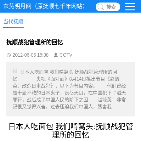
玄菟明月网（原抚顺七千年网站）
搜索
当代抚顺
抚顺战犯管理所的回忆
2012-06-05 19:38
CCTV
日本人吃面包 我们啃窝头:抚顺战犯管理所的回
忆 央视《面对面》8月14日播出节目《赵毓
英：改造日本战犯》，以下为节目内容。 他们曾经
是十恶不赦的日本鬼子，丧尽天良，在中国犯下了滔天
罪行，战后成了中国人民的阶下之囚 赵毓英：非常
记恨又觉得兴奋，过去压迫我们中国人，残害我...
日本人吃面包 我们啃窝头:抚顺战犯管
理所的回忆