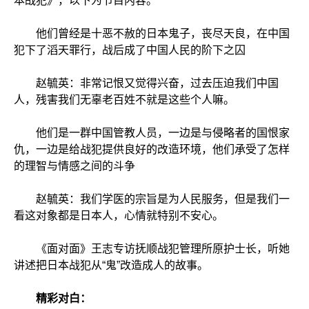
本战犯》，以下为节目内容。
他们曾经是十恶不赦的日本鬼子，丧尽天良，在中国
犯下了滔天罪行，战后成了中国人民的阶下之囚
赵毓英：非常记恨又觉得兴奋，过去压迫我们中国
人，残害我们无辜老百姓不就是这些个人嘛。
他们是一群中国管教人员，一边是与侵略者的国恨家
仇，一边是给战犯提供良好的改造环境，他们承受了怎样
的理智与情感之间的斗争
赵毓英：我们学医的宗旨是为人民服务，但是我们一
看这对象都是日本人，心情就特别不安心。
《面对面》王志专访抚顺战犯管理所原护士长，听她
讲述把日本战犯从“鬼”改造成人的故事。
精彩对白：