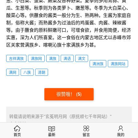
葱、小白菜、菠菜、蕨菜及各种野菜。夏季则多用青蒜、黄
瓜、生葱等。秋季则为各类萝卜、嫩葱等。冬季为大白菜心、
酸菜心等。供蘸食的酱类一般分为生、熟两种。生酱为家庭自
制，俗称大酱；而熟酱多为过油后的鸡蛋酱、肉酱、辣椒酱
等。由于蘸食的原料鲜嫩可口，可增食欲，并食用简便，经济
实惠，深为人们所喜爱。这一食俗在内蒙古地区尤以赤峰市郊
区关家营满族乡、喀喇沁旗十家满族乡为甚。
吉祥满族
满族网
满族
满语
满文
满洲族
满族网站
满网
八旗
清朝
很赞哦！
(
5
)
转载请说明来源于"玄菟明月网（原抚顺七千年网站）"
本文地址：
http://www.fs7000.com/news/?4469.html
首页
最新
留言
我的