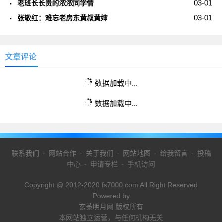
03-01
老班长长贵的浓浓同学情
03-01
张敬红：难忘老房东黄叔黄婶
文章评论
数据加载中...
数据加载中...
联系我们
-
网站合作
-
关于我们
-
网站地图
-
给我留言
-
投稿
中心
-
申请专栏
-
手机访问
Copyright @ 2012-2020 fs7000.com All Right Reserved
Powered by
玄菟明月网 版权所有
本网站独立运营，与任何机构无关