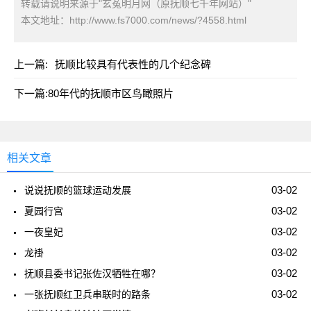
转载请说明来源于"玄菟明月网（原抚顺七千年网站）"
本文地址：
http://www.fs7000.com/news/?4558.html
上一篇:
抚顺比较具有代表性的几个纪念碑
下一篇:
80年代的抚顺市区鸟瞰照片
相关文章
03-02
说说抚顺的篮球运动发展
03-02
夏园行宫
03-02
一夜皇妃
03-02
龙褂
03-02
抚顺县委书记张佐汉牺牲在哪？
03-02
一张抚顺红卫兵串联时的路条