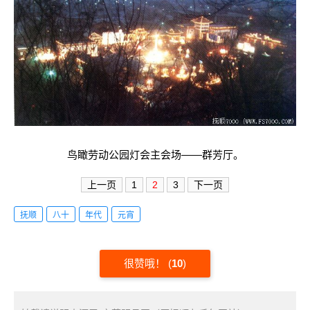
鸟瞰劳动公园灯会主会场——群芳厅。
上一页
1
2
3
下一页
抚顺
八十
年代
元宵
很赞哦！
(
10
)