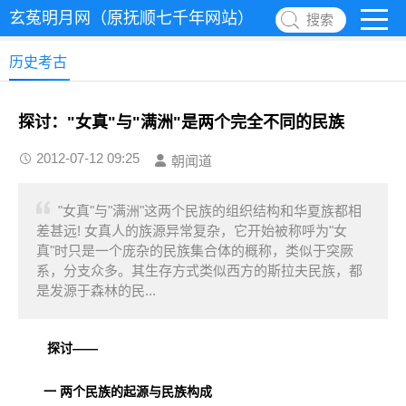
玄菟明月网（原抚顺七千年网站）
搜索
历史考古
探讨："女真"与"满洲"是两个完全不同的民族
2012-07-12 09:25
朝闻道
"女真"与"满洲"这两个民族的组织结构和华夏族都相
差甚远! 女真人的族源异常复杂，它开始被称呼为"女
真"时只是一个庞杂的民族集合体的概称，类似于突厥
系，分支众多。其生存方式类似西方的斯拉夫民族，都
是发源于森林的民...
探讨——
一 两个民族的起源与民族构成