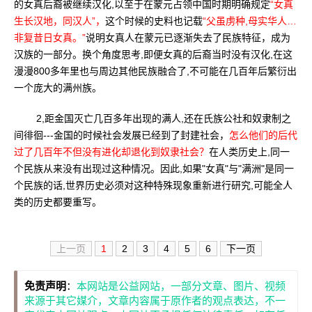
的女真后裔被继续汉化,以至于在蒙元占领中国时期明确规定
“女真
生长汉地，同汉人”，
这个时候的史料也记载
“父虽虏种,母实华人…
非复昔日女真。”
说明女真人在蒙元已逐渐失去了民族特征，成为
汉族的一部分。换个角度思考,即便女真的后裔当时没有汉化,在这
漫漫800多年里也与周边其他民族融合了,不可能在几百年后繁衍出
一个庞大的满州族。
2,距金国灭亡几百多年出现的满人,还在氏族公社和奴隶制之
间徘徊---金国的时候社会发展已经到了封建社会，
怎么他们的后代
过了几百年不但没有进化却退化到奴隶社会？
在人类历史上,同一
个民族从来没有出现过这种情况。因此,如果"女真"与"满洲"是同一
个民族的话,世界历史必须对这种特殊现象重新进行研究,可能全人
类的历史都要重写。
上一页
1
2
3
4
5
6
下一页
免责声明
：
本网站是公益网站，一部分文章、图片、视频
来源于其它媒介，文章内容属于原作者的观点表达，不一