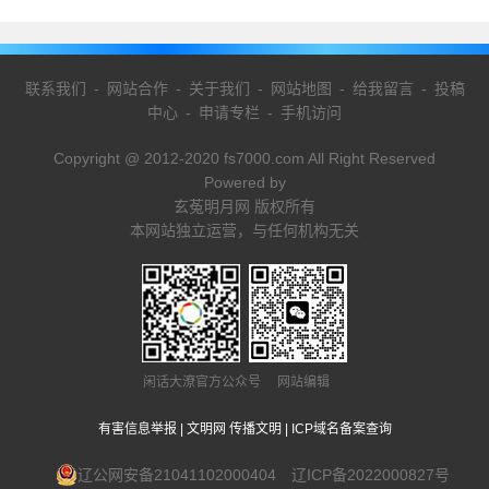
联系我们
-
网站合作
-
关于我们
-
网站地图
-
给我留言
-
投稿
中心
-
申请专栏
-
手机访问
Copyright @ 2012-2020 fs7000.com All Right Reserved
Powered by
玄菟明月网 版权所有
本网站独立运营，与任何机构无关
闲话大潦官方公众号 网站编辑
有害信息举报
|
文明网 传播文明
|
ICP域名备案查询
辽公网安备21041102000404
辽ICP备2022000827号