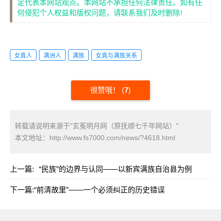
定代表本网站观点。本网站不承担任何法律责任。如有任
何侵犯个人权益和版权问题，请联系我们及时删除!
女真人
满洲人
满族
女真与满族关系
很赞哦！
(
7
)
转载请说明来源于"玄菟明月网（原抚顺七千年网站）"
本文地址：
http://www.fs7000.com/news/?4618.html
上一篇:
“民族”的边界与认同——以新宾满族自治县为例
下一篇:
“前清故里”——一个必须纠正的历史错误