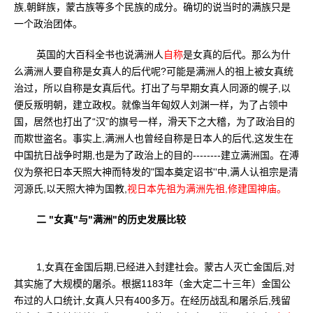
族,朝鲜族，蒙古族等多个民族的成分。确切的说当时的满族只是
一个政治团体。
英国的大百科全书也说满洲人
自称
是女真的后代。那么为什
么满洲人要自称是女真人的后代呢?可能是满洲人的祖上被女真统
治过，所以自称是女真后代。打出了与早期女真人同源的幌子,以
便反叛明朝，建立政权。就像当年匈奴人刘渊一样，为了占领中
国，居然也打出了“汉”的旗号一样，滑天下之大稽，为了政治目的
而欺世盗名。事实上,满洲人也曾经自称是日本人的后代,这发生在
中国抗日战争时期,也是为了政治上的目的--------建立满洲国。在溥
仪为祭祀日本天照大神而特发的"国本奠定诏书''中,满人认祖宗是清
河源氏,以天照大神为国教,
视日本先祖为满洲先祖,修建国神庙。
二 "女真"与"满洲"的历史发展比较
1,女真在金国后期,已经进入封建社会。蒙古人灭亡金国后,对
其实施了大规模的屠杀。根据1183年（金大定二十三年）金国公
布过的人口统计,女真人只有400多万。在经历战乱和屠杀后,残留