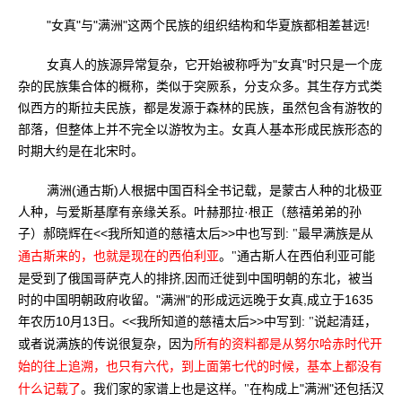
"女真"与"满洲"这两个民族的组织结构和华夏族都相差甚远!
女真人的族源异常复杂，它开始被称呼为"女真"时只是一个庞
杂的民族集合体的概称，类似于突厥系，分支众多。其生存方式类
似西方的斯拉夫民族，都是发源于森林的民族，虽然包含有游牧的
部落，但整体上并不完全以游牧为主。女真人基本形成民族形态的
时期大约是在北宋时。
满洲(通古斯)人根据中国百科全书记载，是蒙古人种的北极亚
人种，与爱斯基摩有亲缘关系。
叶赫那拉·根正（慈禧弟弟的孙
子）郝晓辉
<<我所知道的慈禧太后>>中也写到:
在
"最早满族是从
通古斯人在西伯利亚可能
通古斯来的，也就是现在的西伯利亚
。"
是受到了俄国哥萨克人的排挤,因而迁徙到中国明朝的东北，被当
时的中国明朝政府收留。"满洲"的形成远远晚于女真,成立于1635
年农历10月13日。<<我所知道的慈禧太后>>中写到:
"
说起清廷，
或者说满族的传说很复杂，
因为
所有的资料都是从努尔哈赤时代开
始的往上追溯，也只有六代，到上面第七代的时候，基本上都没有
在构成上"满洲"还包括汉
什么记载了
。我们家的家谱上也是这样。"